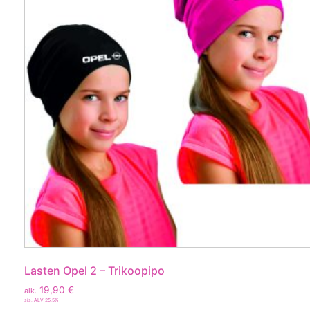
Lasten Opel 2 – Trikoopipo
19,90
€
alk.
sis. ALV 25,5%