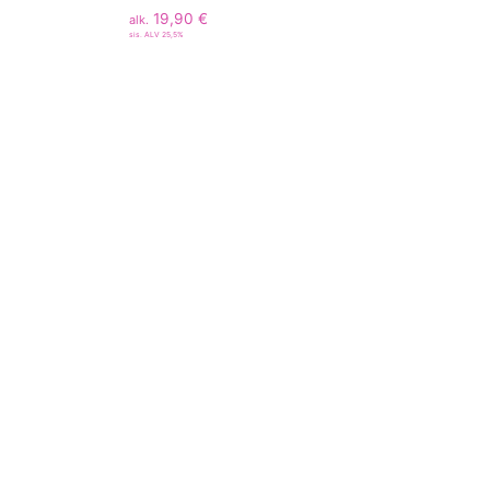
19,90
€
alk.
sis. ALV 25,5%