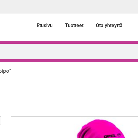
Etusivu
Tuotteet
Ota yhteyttä
pipo”