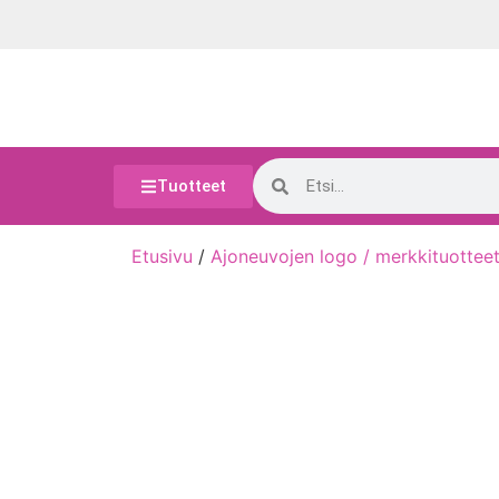
Tuotteet
Etusivu
/
Ajoneuvojen logo / merkkituottee