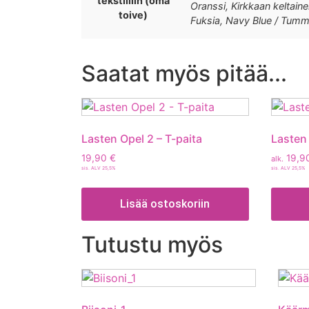
tekstiiliin (oma
Oranssi, Kirkkaan keltainen
toive)
Fuksia, Navy Blue / Tumm
Saatat myös pitää...
Lasten Opel 2 – T-paita
Lasten
19,90
€
19,9
alk.
sis. ALV 25,5%
sis. ALV 25,5%
Lisää ostoskoriin
Tutustu myös