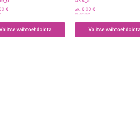
me_6
4x4_5
00
€
8,00
€
alk.
5%
sis. ALV 25,5%
Valitse vaihtoehdoista
Valitse vaihtoehdoist