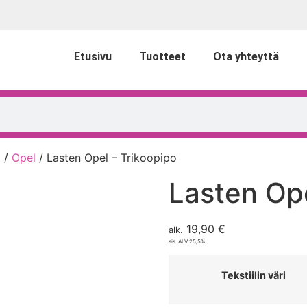
Etusivu
Tuotteet
Ota yhteyttä
t
/
Opel
/ Lasten Opel – Trikoopipo
Lasten Ope
19,90
€
alk.
sis. ALV 25,5%
Tekstiilin väri