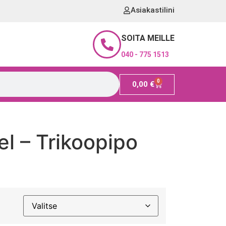
Asiakastilini
SOITA MEILLE
040 - 775 1513
0
0,00
€
l – Trikoopipo