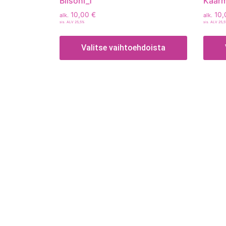
Biisoni_1
Käär
10,00
€
10,
alk.
alk.
sis. ALV 25,5%
sis. ALV 25,
Valitse vaihtoehdoista
Tietoa
Toimitusehdot
Maksutavat
Tietosuojaseloste
Tekstiilien kokotaulukko