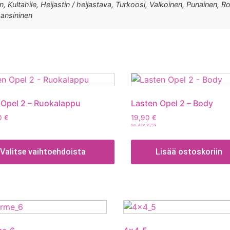
, Kultahile, Heijastin / heijastava, Turkoosi, Valkoinen, Punainen, Roy
ansininen
 Opel 2 – Ruokalappu
Lasten Opel 2 – Body
0
€
19,90
€
sis. ALV 25,5%
Valitse vaihtoehdoista
Lisää ostoskoriin