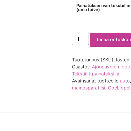
Painatuksen väri tekstiiliin
(oma toive)
Lisää ostoskori
Tuotetunnus (SKU):
lasten
Osastot:
Ajoneuvojen logo
Tekstiilit painatuksilla
Avainsanat tuotteelle
auto
mainosparatiisi
,
Opel
,
opel