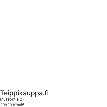
Asennusohjeet tarroille
Tuotetietoa
Ekstrat
Ota yhteyttä
Asiakastili
Asiakastili
Teippikauppa.fi
Museontie 27
39820 Kihniö