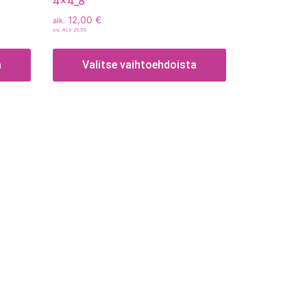
4x4_8
12,00
€
alk.
sis. ALV 25,5%
a
Valitse vaihtoehdoista