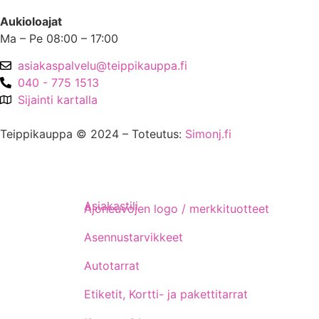
Aukioloajat
Ma – Pe 08:00 – 17:00
asiakaspalvelu@teippikauppa.fi
040 - 775 1513
Sijainti kartalla
Teippikauppa © 2024 – Toteutus:
Simonj.fi
Asiakastili
Ajoneuvojen logo / merkkituotteet
Asennustarvikkeet
Autotarrat
Etiketit, Kortti- ja pakettitarrat