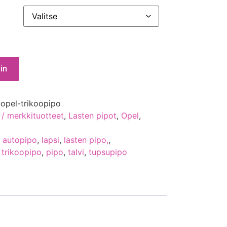
in
-opel-trikoopipo
 / merkkituotteet
,
Lasten pipot
,
Opel
,
,
autopipo
,
lapsi
,
lasten pipo,
,
 trikoopipo
,
pipo
,
talvi
,
tupsupipo