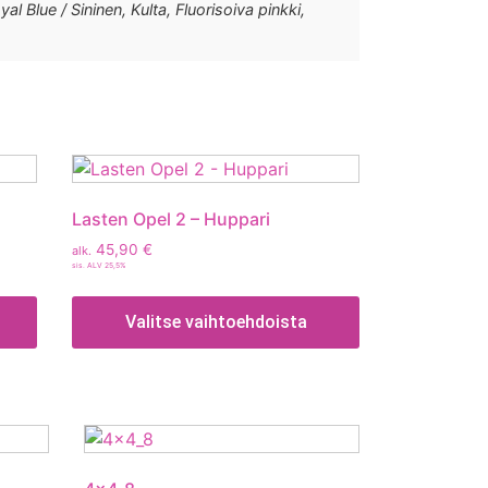
al Blue / Sininen, Kulta, Fluorisoiva pinkki,
Lasten Opel 2 – Huppari
45,90
€
alk.
sis. ALV 25,5%
Valitse vaihtoehdoista