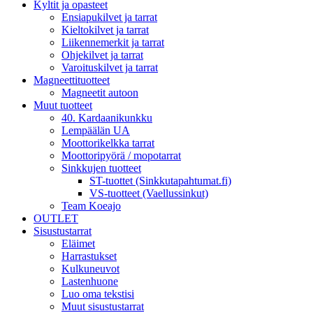
Kyltit ja opasteet
Ensiapukilvet ja tarrat
Kieltokilvet ja tarrat
Liikennemerkit ja tarrat
Ohjekilvet ja tarrat
Varoituskilvet ja tarrat
Magneettituotteet
Magneetit autoon
Muut tuotteet
40. Kardaanikunkku
Lempäälän UA
Moottorikelkka tarrat
Moottoripyörä / mopotarrat
Sinkkujen tuotteet
ST-tuottet (Sinkkutapahtumat.fi)
VS-tuotteet (Vaellussinkut)
Team Koeajo
OUTLET
Sisustustarrat
Eläimet
Harrastukset
Kulkuneuvot
Lastenhuone
Luo oma tekstisi
Muut sisustustarrat