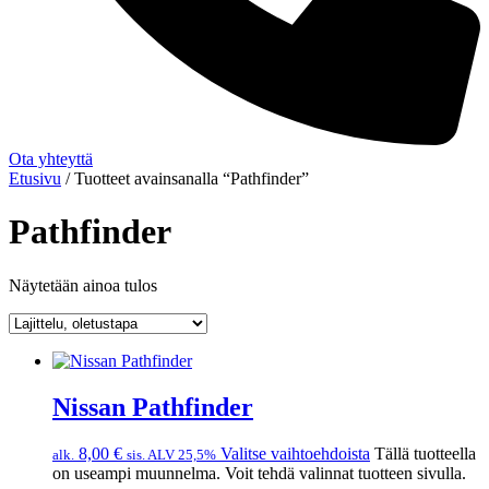
Ota yhteyttä
Etusivu
/ Tuotteet avainsanalla “Pathfinder”
Pathfinder
Näytetään ainoa tulos
Nissan Pathfinder
8,00
€
Valitse vaihtoehdoista
Tällä tuotteella
alk.
sis. ALV 25,5%
on useampi muunnelma. Voit tehdä valinnat tuotteen sivulla.