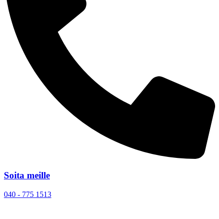
Soita meille
040 - 775 1513