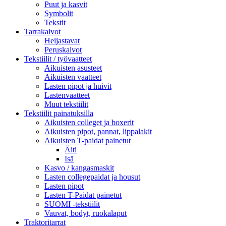
Puut ja kasvit
Symbolit
Tekstit
Tarrakalvot
Heijastavat
Peruskalvot
Tekstiilit / työvaatteet
Aikuisten asusteet
Aikuisten vaatteet
Lasten pipot ja huivit
Lastenvaatteet
Muut tekstiilit
Tekstiilit painatuksilla
Aikuisten colleget ja boxerit
Aikuisten pipot, pannat, lippalakit
Aikuisten T-paidat painetut
Äiti
Isä
Kasvo / kangasmaskit
Lasten collegepaidat ja housut
Lasten pipot
Lasten T-Paidat painetut
SUOMI -tekstiilit
Vauvat, bodyt, ruokalaput
Traktoritarrat