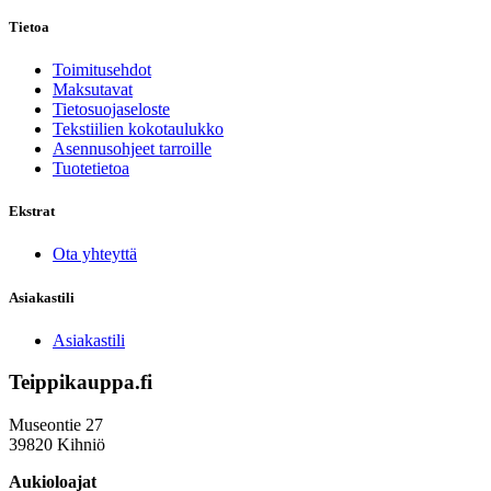
Tietoa
Toimitusehdot
Maksutavat
Tietosuojaseloste
Tekstiilien kokotaulukko
Asennusohjeet tarroille
Tuotetietoa
Ekstrat
Ota yhteyttä
Asiakastili
Asiakastili
Teippikauppa.fi
Museontie 27
39820 Kihniö
Aukioloajat