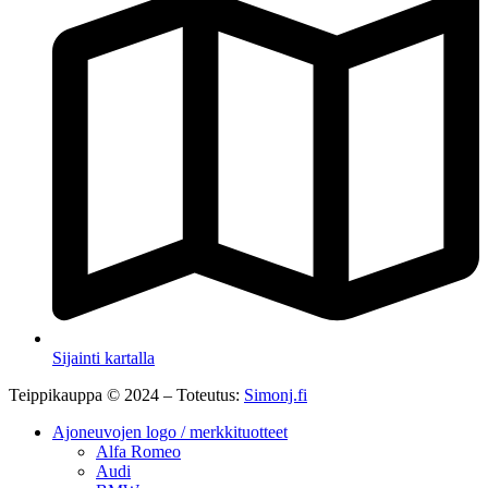
Sijainti kartalla
Teippikauppa © 2024 – Toteutus:
Simonj.fi
Ajoneuvojen logo / merkkituotteet
Alfa Romeo
Audi