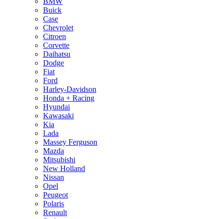
BMW
Buick
Case
Chevrolet
Citroen
Corvette
Daihatsu
Dodge
Fiat
Ford
Harley-Davidson
Honda + Racing
Hyundai
Kawasaki
Kia
Lada
Massey Ferguson
Mazda
Mitsubishi
New Holland
Nissan
Opel
Peugeot
Polaris
Renault