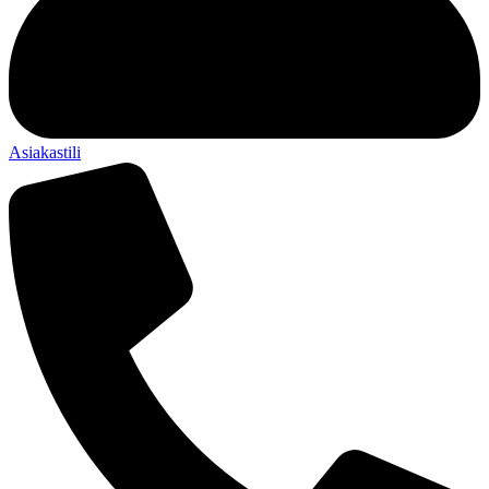
Asiakastili