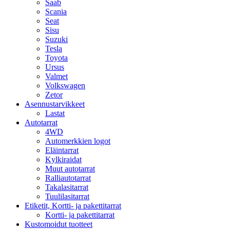
Saab
Scania
Seat
Sisu
Suzuki
Tesla
Toyota
Ursus
Valmet
Volkswagen
Zetor
Asennustarvikkeet
Lastat
Autotarrat
4WD
Automerkkien logot
Eläintarrat
Kylkiraidat
Muut autotarrat
Ralliautotarrat
Takalasitarrat
Tuulilasitarrat
Etiketit, Kortti- ja pakettitarrat
Kortti- ja pakettitarrat
Kustomoidut tuotteet