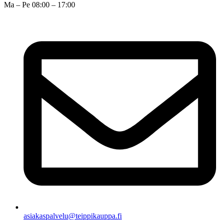
Ma – Pe 08:00 – 17:00
asiakaspalvelu@teippikauppa.fi