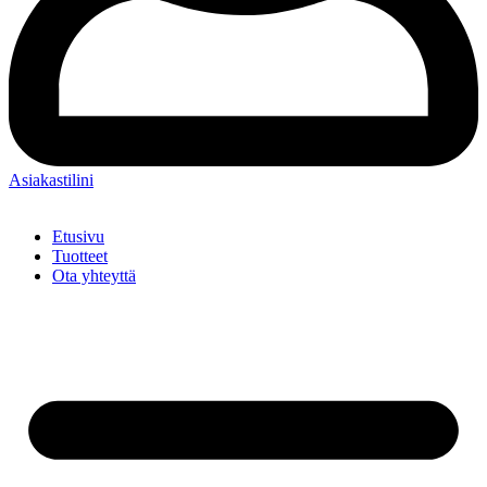
Asiakastilini
Etusivu
Tuotteet
Ota yhteyttä