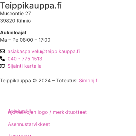
Teippikauppa.fi
Museontie 27
39820 Kihniö
Aukioloajat
Ma – Pe 08:00 – 17:00
asiakaspalvelu@teippikauppa.fi
040 - 775 1513
Sijainti kartalla
Teippikauppa © 2024 – Toteutus:
Simonj.fi
Asiakastili
Ajoneuvojen logo / merkkituotteet
Asennustarvikkeet