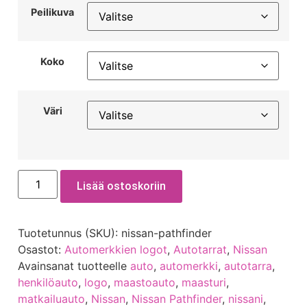
Peilikuva
Koko
Väri
Lisää ostoskoriin
Tuotetunnus (SKU):
nissan-pathfinder
Osastot:
Automerkkien logot
,
Autotarrat
,
Nissan
Avainsanat tuotteelle
auto
,
automerkki
,
autotarra
,
henkilöauto
,
logo
,
maastoauto
,
maasturi
,
matkailuauto
,
Nissan
,
Nissan Pathfinder
,
nissani
,