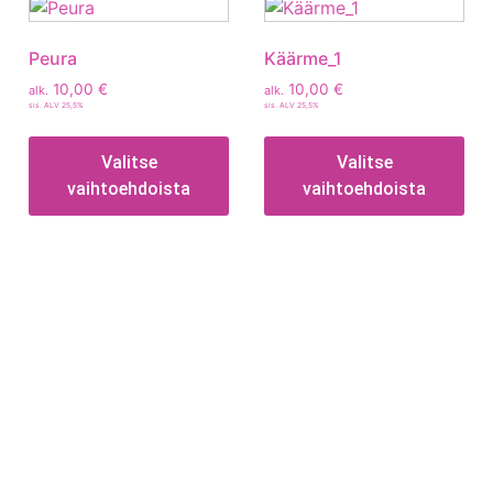
Peura
Käärme_1
10,00
€
10,00
€
alk.
alk.
sis. ALV 25,5%
sis. ALV 25,5%
Valitse
Valitse
vaihtoehdoista
vaihtoehdoista
Tietoa
Toimitusehdot
Maksutavat