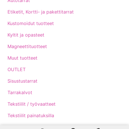
Autotarrat
Etiketit, Kortti- ja pakettitarrat
Kustomoidut tuotteet
Kyltit ja opasteet
Magneettituotteet
Muut tuotteet
OUTLET
Sisustustarrat
Tarrakalvot
Tekstiilit / työvaatteet
Tekstiilit painatuksilla
Traktoritarrat