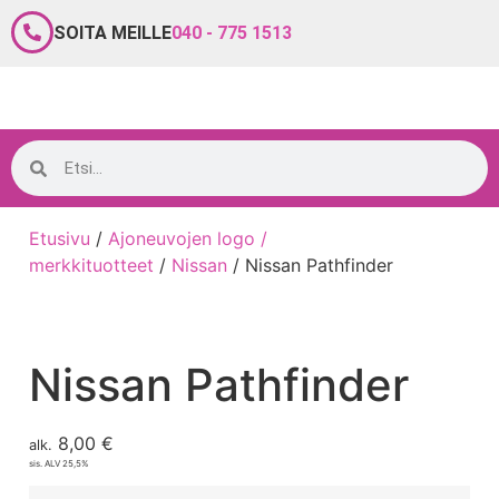
SOITA MEILLE
040 - 775 1513
Etusivu
/
Ajoneuvojen logo /
merkkituotteet
/
Nissan
/ Nissan Pathfinder
Nissan Pathfinder
8,00
€
alk.
sis. ALV 25,5%