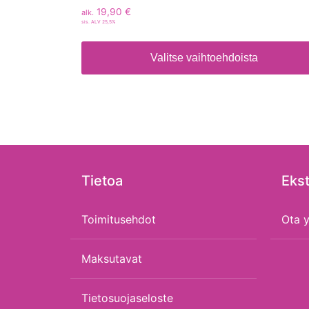
19,90
€
alk.
sis. ALV 25,5%
Valitse vaihtoehdoista
Tietoa
Ekst
Toimitusehdot
Ota y
Maksutavat
Tietosuojaseloste