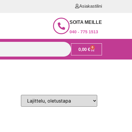
Asiakastilini
SOITA MEILLE
040 - 775 1513
0
0,00
€