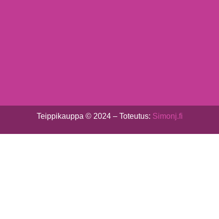
Teippikauppa © 2024 – Toteutus:
Simonj.fi