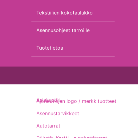
Tekstiilien kokotaulukko
Asennusohjeet tarroille
Tuotetietoa
Asiakastili
Ajoneuvojen logo / merkkituotteet
Asennustarvikkeet
Autotarrat