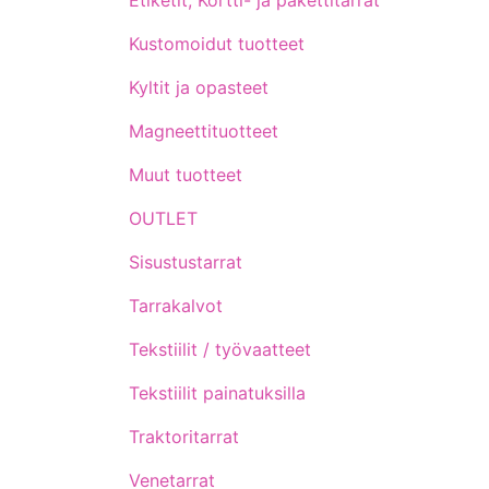
Etiketit, Kortti- ja pakettitarrat
Kustomoidut tuotteet
Kyltit ja opasteet
Magneettituotteet
Muut tuotteet
OUTLET
Sisustustarrat
Tarrakalvot
Tekstiilit / työvaatteet
Tekstiilit painatuksilla
Traktoritarrat
Venetarrat