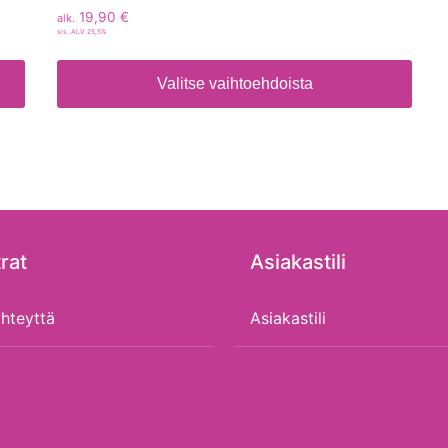
19,90
€
alk.
sis. ALV 25,5%
Valitse vaihtoehdoista
rat
Asiakastili
hteyttä
Asiakastili