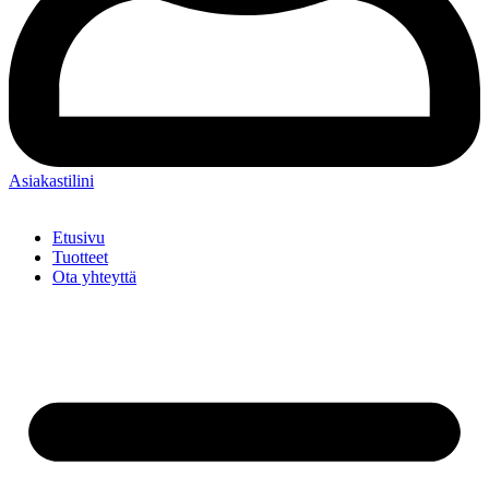
Asiakastilini
Etusivu
Tuotteet
Ota yhteyttä