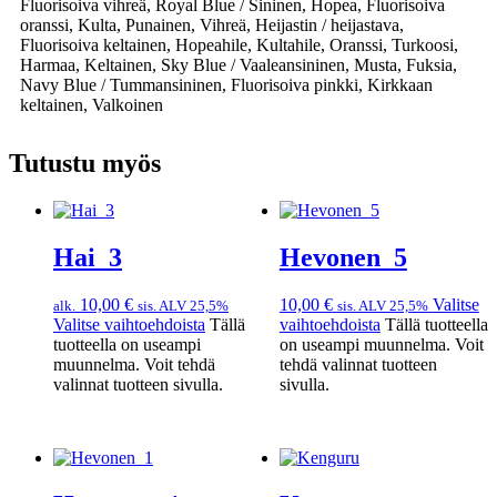
Fluorisoiva vihreä, Royal Blue / Sininen, Hopea, Fluorisoiva
oranssi, Kulta, Punainen, Vihreä, Heijastin / heijastava,
Fluorisoiva keltainen, Hopeahile, Kultahile, Oranssi, Turkoosi,
Harmaa, Keltainen, Sky Blue / Vaaleansininen, Musta, Fuksia,
Navy Blue / Tummansininen, Fluorisoiva pinkki, Kirkkaan
keltainen, Valkoinen
Tutustu myös
Hai_3
Hevonen_5
10,00
€
10,00
€
Valitse
alk.
sis. ALV 25,5%
sis. ALV 25,5%
Valitse vaihtoehdoista
Tällä
vaihtoehdoista
Tällä tuotteella
tuotteella on useampi
on useampi muunnelma. Voit
muunnelma. Voit tehdä
tehdä valinnat tuotteen
valinnat tuotteen sivulla.
sivulla.