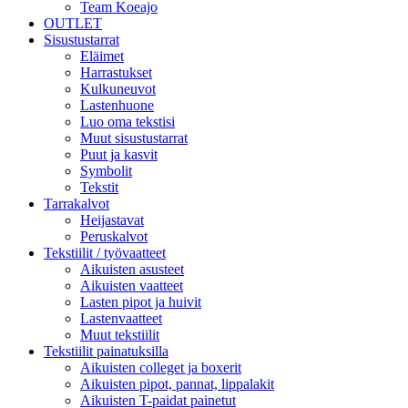
Team Koeajo
OUTLET
Sisustustarrat
Eläimet
Harrastukset
Kulkuneuvot
Lastenhuone
Luo oma tekstisi
Muut sisustustarrat
Puut ja kasvit
Symbolit
Tekstit
Tarrakalvot
Heijastavat
Peruskalvot
Tekstiilit / työvaatteet
Aikuisten asusteet
Aikuisten vaatteet
Lasten pipot ja huivit
Lastenvaatteet
Muut tekstiilit
Tekstiilit painatuksilla
Aikuisten colleget ja boxerit
Aikuisten pipot, pannat, lippalakit
Aikuisten T-paidat painetut