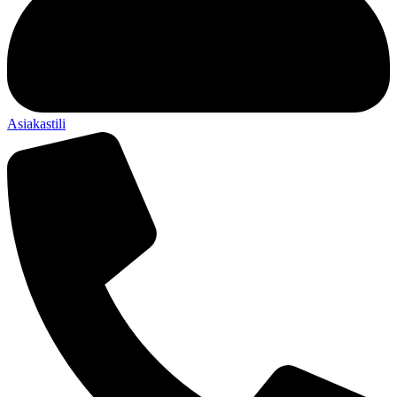
Asiakastili