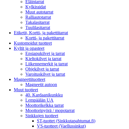
Eläintarrat
Kylkiraidat
Muut autotarrat
Ralliautotarrat
Takalasitarrat
Tuulilasitarrat
Etiketit, Kortti- ja pakettitarrat
Kortti- ja pakettitarrat
Kustomoidut tuotteet
Kyltit ja opasteet
Ensiapukilvet ja tarrat
Kieltokilvet ja tarrat
Liikennemerkit ja tarrat
Ohjekilvet ja tarrat
Varoituskilvet ja tarrat
Magneettituotteet
Magneetit autoon
Muut tuotteet
40. Kardaanikunkku
Lempäälän UA
Moottorikelkka tarrat
Moottoripyörä / mopotarrat
Sinkkujen tuotteet
ST-tuottet (Sinkkutapahtumat.fi)
VS-tuotteet (Vaellussinkut)