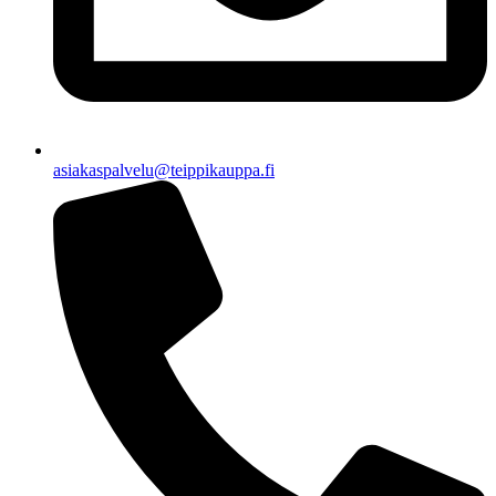
asiakaspalvelu@teippikauppa.fi