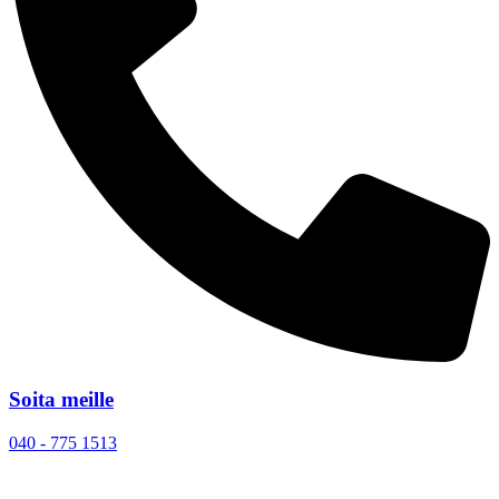
Soita meille
040 - 775 1513