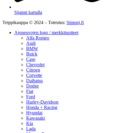
Sijainti kartalla
Teippikauppa © 2024 – Toteutus:
Simonj.fi
Ajoneuvojen logo / merkkituotteet
Alfa Romeo
Audi
BMW
Buick
Case
Chevrolet
Citroen
Corvette
Daihatsu
Dodge
Fiat
Ford
Harley-Davidson
Honda + Racing
Hyundai
Kawasaki
Kia
Lada