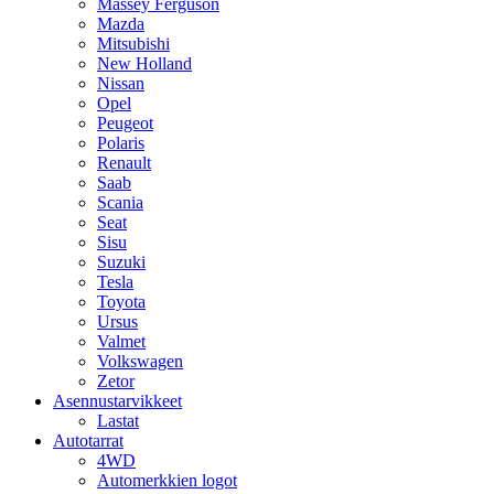
Massey Ferguson
Mazda
Mitsubishi
New Holland
Nissan
Opel
Peugeot
Polaris
Renault
Saab
Scania
Seat
Sisu
Suzuki
Tesla
Toyota
Ursus
Valmet
Volkswagen
Zetor
Asennustarvikkeet
Lastat
Autotarrat
4WD
Automerkkien logot