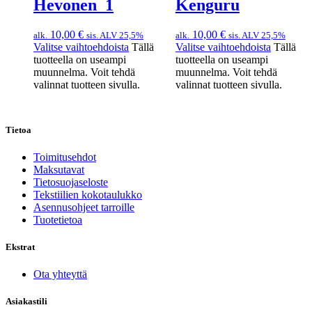
Hevonen_1
Kenguru
10,00
€
10,00
€
alk.
sis. ALV 25,5%
alk.
sis. ALV 25,5%
Valitse vaihtoehdoista
Tällä
Valitse vaihtoehdoista
Tällä
tuotteella on useampi
tuotteella on useampi
muunnelma. Voit tehdä
muunnelma. Voit tehdä
valinnat tuotteen sivulla.
valinnat tuotteen sivulla.
Tietoa
Toimitusehdot
Maksutavat
Tietosuojaseloste
Tekstiilien kokotaulukko
Asennusohjeet tarroille
Tuotetietoa
Ekstrat
Ota yhteyttä
Asiakastili