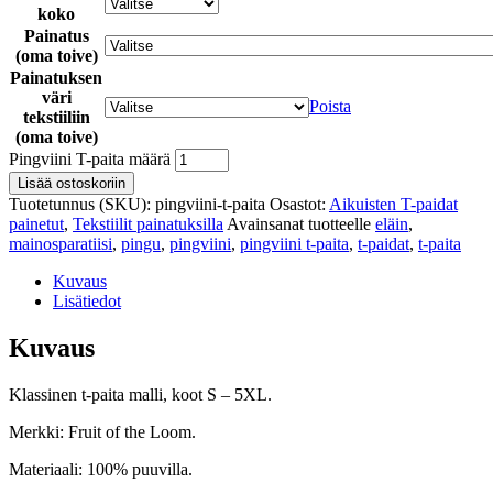
koko
Painatus
(oma toive)
Painatuksen
väri
Poista
tekstiiliin
(oma toive)
Pingviini T-paita määrä
Lisää ostoskoriin
Tuotetunnus (SKU):
pingviini-t-paita
Osastot:
Aikuisten T-paidat
painetut
,
Tekstiilit painatuksilla
Avainsanat tuotteelle
eläin
,
mainosparatiisi
,
pingu
,
pingviini
,
pingviini t-paita
,
t-paidat
,
t-paita
Kuvaus
Lisätiedot
Kuvaus
Klassinen t-paita malli, koot S – 5XL.
Merkki: Fruit of the Loom.
Materiaali: 100% puuvilla.