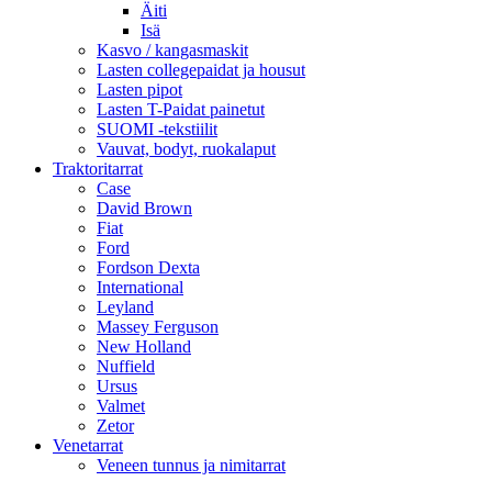
Äiti
Isä
Kasvo / kangasmaskit
Lasten collegepaidat ja housut
Lasten pipot
Lasten T-Paidat painetut
SUOMI -tekstiilit
Vauvat, bodyt, ruokalaput
Traktoritarrat
Case
David Brown
Fiat
Ford
Fordson Dexta
International
Leyland
Massey Ferguson
New Holland
Nuffield
Ursus
Valmet
Zetor
Venetarrat
Veneen tunnus ja nimitarrat