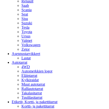
Renault
Saab
Scania
Seat
Sisu
Suzuki
Tesla
Toyota
Ursus
Valmet
Volkswagen
Zetor
Asennustarvikkeet
Lastat
Autotarrat
4WD
Automerkkien logot
Eläintarrat
Kylkiraidat
Muut autotarrat
Ralliautotarrat
Takalasitarrat
Tuulilasitarrat
Etiketit, Kortti- ja pakettitarrat
Kortti- ja pakettitarrat