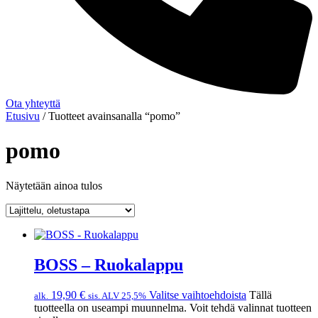
Ota yhteyttä
Etusivu
/ Tuotteet avainsanalla “pomo”
pomo
Näytetään ainoa tulos
BOSS – Ruokalappu
19,90
€
Valitse vaihtoehdoista
Tällä
alk.
sis. ALV 25,5%
tuotteella on useampi muunnelma. Voit tehdä valinnat tuotteen