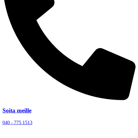
Soita meille
040 - 775 1513