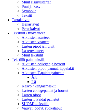
Muut sisustustarrat
Puut ja kasvit
Symbolit
Tekstit
Tarrakalvot
Heijastavat
Peruskalvot
Tekstiilit / työvaatteet
Aikuisten asusteet
Aikuisten vaatteet
Lasten pipot ja huivit
Lastenvaatteet
Muut tekstiilit
Tekstiilit painatuksilla
Aikuisten colleget ja boxerit
Aikuisten pipot, pannat, lippalakit
Aikuisten T-paidat painetut
Äiti
Isä
Kasvo / kangasmaskit
Lasten collegepaidat ja housut
Lasten pipot
Lasten T-Paidat painetut
SUOMI -tekstiilit
Vauvat, bodyt, ruokalaput