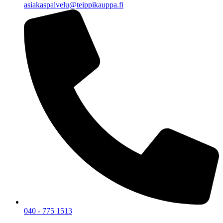
asiakaspalvelu@teippikauppa.fi
040 - 775 1513