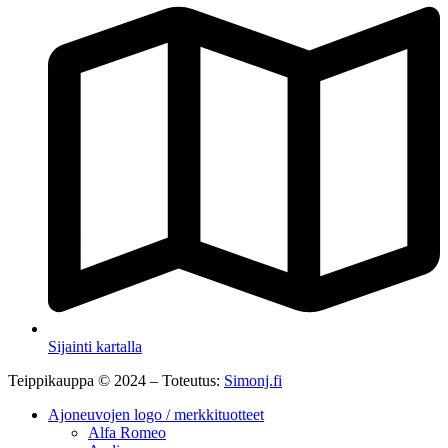
Sijainti kartalla
Teippikauppa © 2024 – Toteutus:
Simonj.fi
Ajoneuvojen logo / merkkituotteet
Alfa Romeo