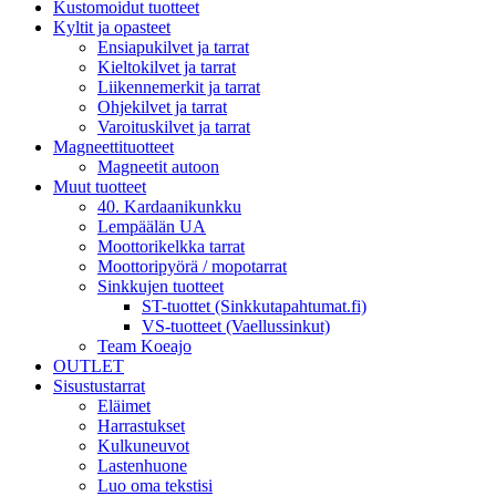
Kustomoidut tuotteet
Kyltit ja opasteet
Ensiapukilvet ja tarrat
Kieltokilvet ja tarrat
Liikennemerkit ja tarrat
Ohjekilvet ja tarrat
Varoituskilvet ja tarrat
Magneettituotteet
Magneetit autoon
Muut tuotteet
40. Kardaanikunkku
Lempäälän UA
Moottorikelkka tarrat
Moottoripyörä / mopotarrat
Sinkkujen tuotteet
ST-tuottet (Sinkkutapahtumat.fi)
VS-tuotteet (Vaellussinkut)
Team Koeajo
OUTLET
Sisustustarrat
Eläimet
Harrastukset
Kulkuneuvot
Lastenhuone
Luo oma tekstisi