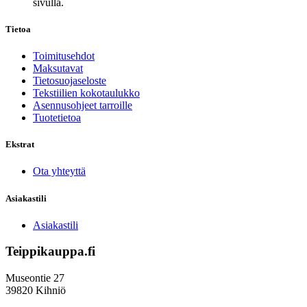
sivulla.
Tietoa
Toimitusehdot
Maksutavat
Tietosuojaseloste
Tekstiilien kokotaulukko
Asennusohjeet tarroille
Tuotetietoa
Ekstrat
Ota yhteyttä
Asiakastili
Asiakastili
Teippikauppa.fi
Museontie 27
39820 Kihniö