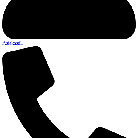
Asiakastili