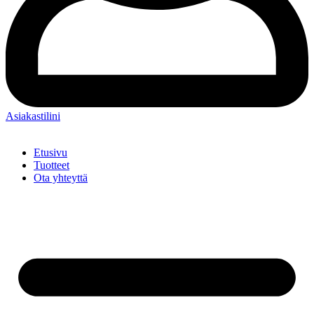
Asiakastilini
Etusivu
Tuotteet
Ota yhteyttä