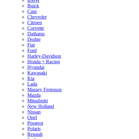
BMW
Buick
Case
Chevrolet
Citroen
Corvette
Daihatsu
Dodge
Fiat
Ford
Harley-Davidson
Honda + Racing
Hyundai
Kawasaki
Kia
Lada
Massey Ferguson
Mazda
Mitsubishi
New Holland
Nissan
Opel
Peugeot
Polaris
Renault