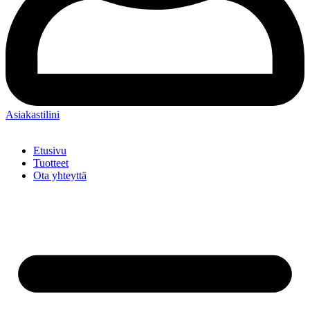
Asiakastilini
Etusivu
Tuotteet
Ota yhteyttä