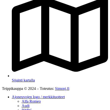
Sijainti kartalla
Teippikauppa © 2024 – Toteutus:
Simonj.fi
Ajoneuvojen logo / merkkituotteet
Alfa Romeo
Audi