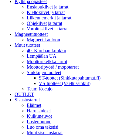
Kyltit ja opasteet
Ensiapukilvet ja tarrat
Kieltokilvet ja tarrat
Liikennemerkit ja tarrat
Ohjekilvet ja tarrat
Varoituskilvet ja tarrat
Magneettituotteet
Magneetit autoon
Muut tuotteet
40. Kardaanikunkku
Lempäälän UA
Moottorikelkka tarrat
Moottoripyörä / mopotarrat
Sinkkujen tuotteet
ST-tuottet (Sinkkutapahtumat.fi)
VS-tuotteet (Vaellussinkut)
Team Koeajo
OUTLET
Sisustustarrat
Eläimet
Harrastukset
Kulkuneuvot
Lastenhuone
Luo oma tekstisi
Muut sisustustarrat