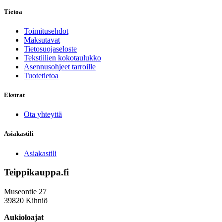
Tietoa
Toimitusehdot
Maksutavat
Tietosuojaseloste
Tekstiilien kokotaulukko
Asennusohjeet tarroille
Tuotetietoa
Ekstrat
Ota yhteyttä
Asiakastili
Asiakastili
Teippikauppa.fi
Museontie 27
39820 Kihniö
Aukioloajat