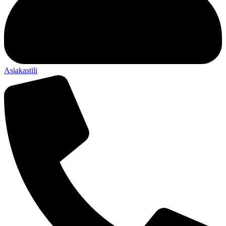
Asiakastili