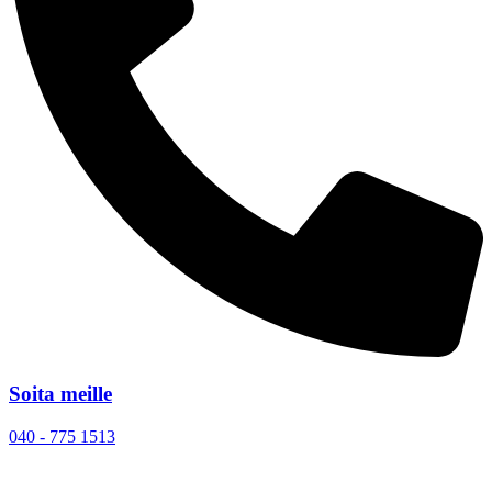
Soita meille
040 - 775 1513