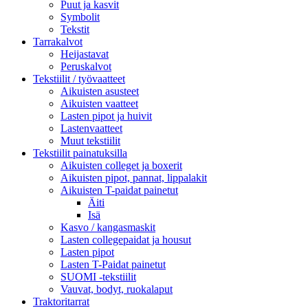
Puut ja kasvit
Symbolit
Tekstit
Tarrakalvot
Heijastavat
Peruskalvot
Tekstiilit / työvaatteet
Aikuisten asusteet
Aikuisten vaatteet
Lasten pipot ja huivit
Lastenvaatteet
Muut tekstiilit
Tekstiilit painatuksilla
Aikuisten colleget ja boxerit
Aikuisten pipot, pannat, lippalakit
Aikuisten T-paidat painetut
Äiti
Isä
Kasvo / kangasmaskit
Lasten collegepaidat ja housut
Lasten pipot
Lasten T-Paidat painetut
SUOMI -tekstiilit
Vauvat, bodyt, ruokalaput
Traktoritarrat