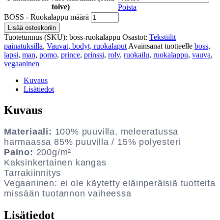
toive)
Poista
BOSS - Ruokalappu määrä
Lisää ostoskoriin
Tuotetunnus (SKU):
boss-ruokalappu
Osastot:
Tekstiilit
painatuksilla
,
Vauvat, bodyt, ruokalaput
Avainsanat tuotteelle
boss
,
lapsi
,
man
,
pomo
,
prince
,
prinssi
,
roly
,
ruokailu
,
ruokalappu
,
vauva
,
vegaaninen
Kuvaus
Lisätiedot
Kuvaus
Materiaali:
100% puuvilla, meleeratussa
harmaassa 85% puuvilla / 15% polyesteri
Paino:
200g/m²
Kaksinkertainen kangas
Tarrakiinnitys
Vegaaninen: ei ole käytetty eläinperäisiä tuotteita
missään tuotannon vaiheessa
Lisätiedot