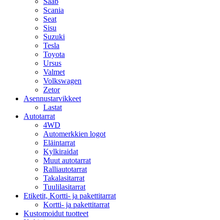
Saab
Scania
Seat
Sisu
Suzuki
Tesla
Toyota
Ursus
Valmet
Volkswagen
Zetor
Asennustarvikkeet
Lastat
Autotarrat
4WD
Automerkkien logot
Eläintarrat
Kylkiraidat
Muut autotarrat
Ralliautotarrat
Takalasitarrat
Tuulilasitarrat
Etiketit, Kortti- ja pakettitarrat
Kortti- ja pakettitarrat
Kustomoidut tuotteet