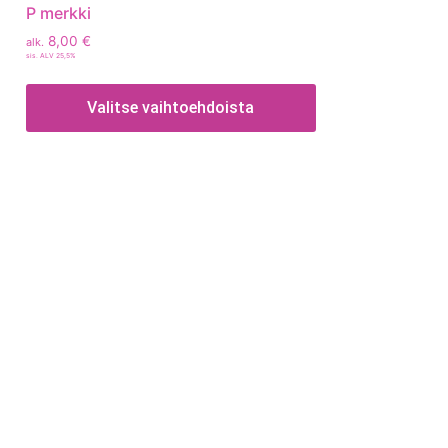
P merkki
8,00
€
alk.
sis. ALV 25,5%
Valitse vaihtoehdoista
Tietoa
Toimitusehdot
Maksutavat
Tietosuojaseloste