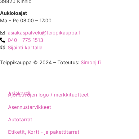
39820 Kihniö
Aukioloajat
Ma – Pe 08:00 – 17:00
asiakaspalvelu@teippikauppa.fi
040 - 775 1513
Sijainti kartalla
Teippikauppa © 2024 – Toteutus:
Simonj.fi
Asiakastili
Ajoneuvojen logo / merkkituotteet
Asennustarvikkeet
Autotarrat
Etiketit, Kortti- ja pakettitarrat