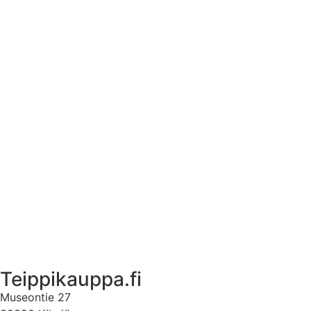
Tekstiilien kokotaulukko
Asennusohjeet tarroille
Tuotetietoa
Ekstrat
Ota yhteyttä
Asiakastili
Asiakastili
Teippikauppa.fi
Museontie 27