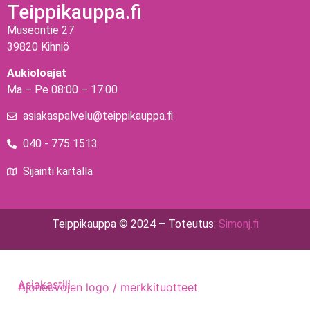
Teippikauppa.fi
Museontie 27
39820 Kihniö
Aukioloajat
Ma – Pe 08:00 – 17:00
asiakaspalvelu@teippikauppa.fi
040 - 775 1513
Sijainti kartalla
Teippikauppa © 2024 – Toteutus:
Simonj.fi
Asiakastili
Ajoneuvojen logo / merkkituotteet