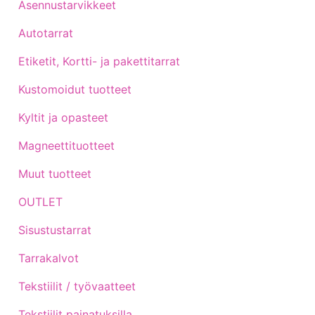
Asennustarvikkeet
Autotarrat
Etiketit, Kortti- ja pakettitarrat
Kustomoidut tuotteet
Kyltit ja opasteet
Magneettituotteet
Muut tuotteet
OUTLET
Sisustustarrat
Tarrakalvot
Tekstiilit / työvaatteet
Tekstiilit painatuksilla