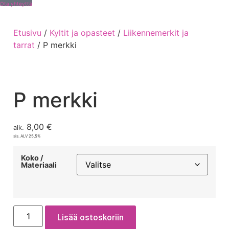
Ota yhteyttä
Etusivu
/
Kyltit ja opasteet
/
Liikennemerkit ja
tarrat
/ P merkki
P merkki
8,00
€
alk.
sis. ALV 25,5%
Koko /
Materiaali
Lisää ostoskoriin