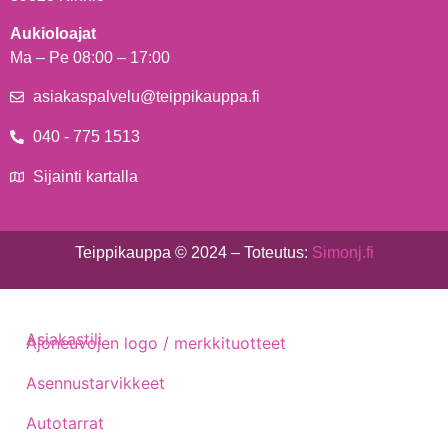
Aukioloajat
Ma – Pe 08:00 – 17:00
asiakaspalvelu@teippikauppa.fi
040 - 775 1513
Sijainti kartalla
Teippikauppa © 2024 – Toteutus:
Simonj.fi
Asiakastili
Ajoneuvojen logo / merkkituotteet
Asennustarvikkeet
Autotarrat