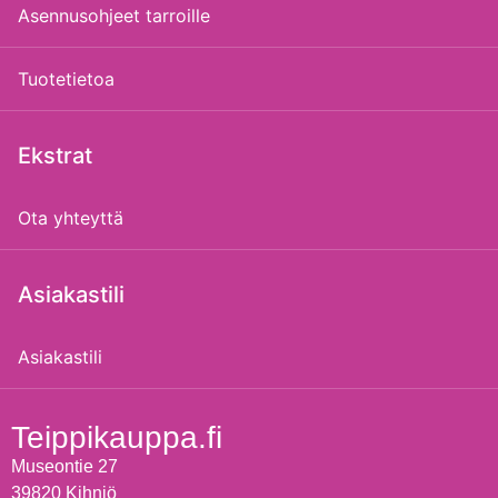
Asennusohjeet tarroille
Tuotetietoa
Ekstrat
Ota yhteyttä
Asiakastili
Asiakastili
Teippikauppa.fi
Museontie 27
39820 Kihniö