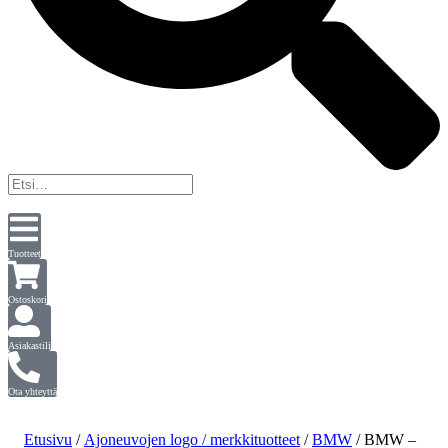
Tuotteet
Ostoskori
Asiakastili
Ota yhteyttä
Etusivu
/
Ajoneuvojen logo / merkkituotteet
/
BMW
/ BMW –