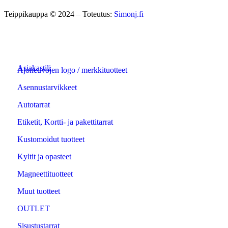
Teippikauppa © 2024 – Toteutus:
Simonj.fi
Asiakastili
Ajoneuvojen logo / merkkituotteet
Asennustarvikkeet
Autotarrat
Etiketit, Kortti- ja pakettitarrat
Kustomoidut tuotteet
Kyltit ja opasteet
Magneettituotteet
Muut tuotteet
OUTLET
Sisustustarrat