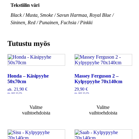
Tekstiilin väri
Black / Musta, Smoke / Savun Harmaa, Royal Blue /
Sininen, Red / Punainen, Fuchsia / Pinkki
Tutustu myös
Honda – Käsipyyhe
Massey Ferguson 2 –
50x70cm
Kylpypyyhe 70x140cm
21,90
€
29,90
€
alk.
sis. ALV 25,5%
sis. ALV 25,5%
Valitse
Valitse
vaihtoehdoista
vaihtoehdoista