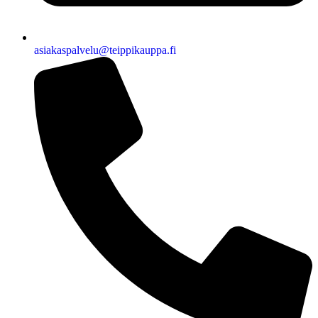
asiakaspalvelu@teippikauppa.fi