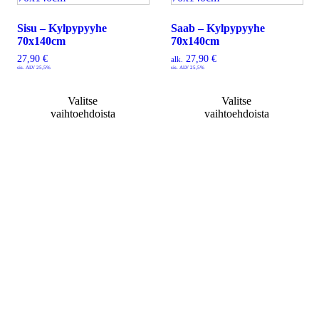
Sisu – Kylpypyyhe
Saab – Kylpypyyhe
70x140cm
70x140cm
27,90
€
27,90
€
alk.
sis. ALV 25,5%
sis. ALV 25,5%
Valitse
Valitse
vaihtoehdoista
vaihtoehdoista
Tietoa
Toimitusehdot
Maksutavat
Tietosuojaseloste