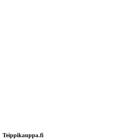
Tekstiilien kokotaulukko
Asennusohjeet tarroille
Tuotetietoa
Ekstrat
Ota yhteyttä
Asiakastili
Asiakastili
Teippikauppa.fi