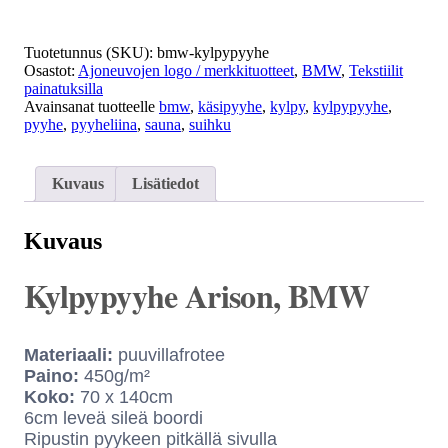
Tuotetunnus (SKU):
bmw-kylpypyyhe
Osastot:
Ajoneuvojen logo / merkkituotteet
,
BMW
,
Tekstiilit
painatuksilla
Avainsanat tuotteelle
bmw
,
käsipyyhe
,
kylpy
,
kylpypyyhe
,
pyyhe
,
pyyheliina
,
sauna
,
suihku
Kuvaus
Lisätiedot
Kuvaus
Kylpypyyhe Arison, BMW
Materiaali:
puuvillafrotee
Paino:
450g/m²
Koko:
70 x 140cm
6cm leveä sileä boordi
Ripustin pyykeen pitkällä sivulla