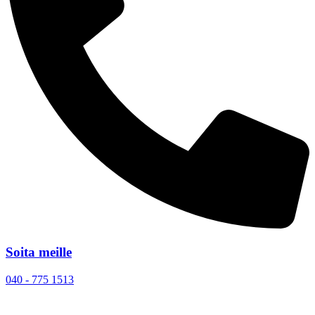
Soita meille
040 - 775 1513