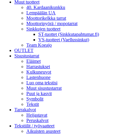
Muut tuotteet
40. Kardaanikunkku
Lempäälän UA
Moottorikelkka tarrat
Moottoripyörä / mopotarrat
Sinkkujen tuotteet
ST-tuottet (Sinkkutapahtumat.fi)
VS-tuotteet (Vaellussinkut)
Team Koeajo
OUTLET
Sisustustarrat
Eläimet
Harrastukset
Kulkuneuvot
Lastenhuone
Luo oma tekstisi
Muut sisustustarrat
Puut ja kasvit
Symbolit
Tekstit
Tarrakalvot
Heijastavat
Peruskalvot
Tekstiilit / työvaatteet
Aikuisten asusteet