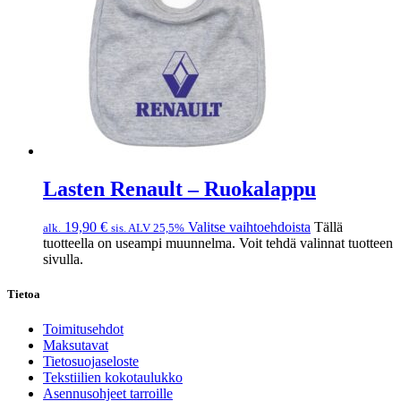
Lasten Renault – Ruokalappu
19,90
€
Valitse vaihtoehdoista
Tällä
alk.
sis. ALV 25,5%
tuotteella on useampi muunnelma. Voit tehdä valinnat tuotteen
sivulla.
Tietoa
Toimitusehdot
Maksutavat
Tietosuojaseloste
Tekstiilien kokotaulukko
Asennusohjeet tarroille