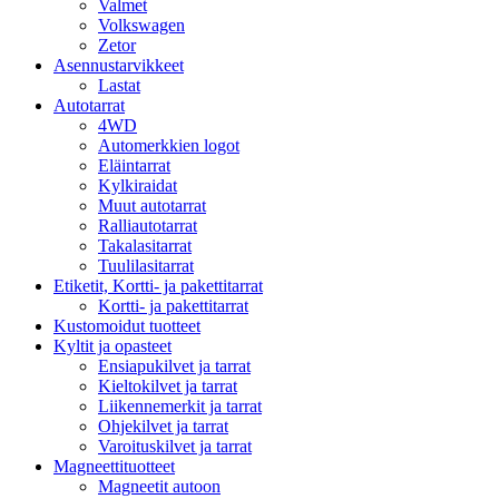
Valmet
Volkswagen
Zetor
Asennustarvikkeet
Lastat
Autotarrat
4WD
Automerkkien logot
Eläintarrat
Kylkiraidat
Muut autotarrat
Ralliautotarrat
Takalasitarrat
Tuulilasitarrat
Etiketit, Kortti- ja pakettitarrat
Kortti- ja pakettitarrat
Kustomoidut tuotteet
Kyltit ja opasteet
Ensiapukilvet ja tarrat
Kieltokilvet ja tarrat
Liikennemerkit ja tarrat
Ohjekilvet ja tarrat
Varoituskilvet ja tarrat
Magneettituotteet
Magneetit autoon