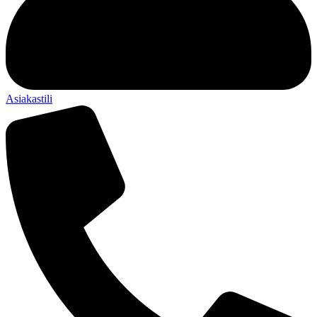
Asiakastili