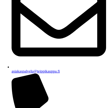
asiakaspalvelu@teippikauppa.fi