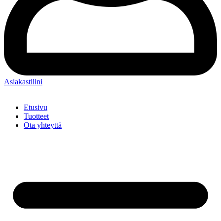
Asiakastilini
Etusivu
Tuotteet
Ota yhteyttä