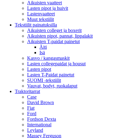
Aikuisten vaatteet
Lasten pipot ja huivit
Lastenvaatteet
Muut tekstiilit
Tekstiilit painatuksilla
Aikuisten colleget ja boxerit
Aikuisten pipot, pannat, lippalakit
Aikuisten T-paidat painetut
Äiti
Isä
Kasvo / kangasmaskit
Lasten collegepaidat ja housut
Lasten pipot
Lasten T-Paidat painetut
SUOMI -tekstiilit
Vauvat, bodyt, ruokalaput
Traktoritarrat
Case
David Brown
Fiat
Ford
Fordson Dexta
International
Leyland
Massey Ferguson