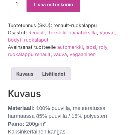
Lisää ostoskoriin
Tuotetunnus (SKU):
renault-ruokalappu
Osastot:
Renault
,
Tekstiilit painatuksilla
,
Vauvat,
bodyt, ruokalaput
Avainsanat tuotteelle
automerkki
,
lapsi
,
roly
,
ruokalappu renault
,
vauva
,
vegaaninen
Kuvaus
Lisätiedot
Kuvaus
Materiaali:
100% puuvilla, meleeratussa
harmaassa 85% puuvilla / 15% polyesteri
Paino:
200g/m²
Kaksinkertainen kangas