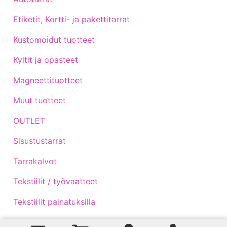
Etiketit, Kortti- ja pakettitarrat
Kustomoidut tuotteet
Kyltit ja opasteet
Magneettituotteet
Muut tuotteet
OUTLET
Sisustustarrat
Tarrakalvot
Tekstiilit / työvaatteet
Tekstiilit painatuksilla
Traktoritarrat