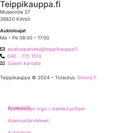
Teippikauppa.fi
Museontie 27
39820 Kihniö
Aukioloajat
Ma – Pe 08:00 – 17:00
asiakaspalvelu@teippikauppa.fi
040 - 775 1513
Sijainti kartalla
Teippikauppa © 2024 – Toteutus:
Simonj.fi
Asiakastili
Ajoneuvojen logo / merkkituotteet
Asennustarvikkeet
Autotarrat