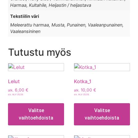
Harmaa, Kultahile, Heijastin / heijastava
Tekstiilin väri
Meleerattu harmaa, Musta, Punainen, Vaaleanpunainen,
Vaaleansininen
Tutustu myös
Lelut
Kotka_1
6,00
€
10,00
€
alk.
alk.
sis. ALV 25,5%
sis. ALV 25,5%
Valitse
Valitse
vaihtoehdoista
vaihtoehdoista