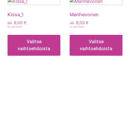
Kissa_1
Merihevonen
8,00
€
8,00
€
alk.
alk.
sis. ALV 25,5%
sis. ALV 25,5%
Valitse
Valitse
vaihtoehdoista
vaihtoehdoista
Tietoa
Toimitusehdot
Maksutavat