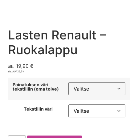
Lasten Renault –
Ruokalappu
19,90
€
alk.
sis. ALV 25,5%
Painatuksen väri
tekstiiliin (oma toive)
Tekstiilin väri