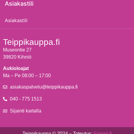
Asiakastili
Asiakastili
Teippikauppa.fi
Museontie 27
39820 Kihniö
Aukioloajat
Ma – Pe 08:00 – 17:00
asiakaspalvelu@teippikauppa.fi
040 - 775 1513
Sijainti kartalla
Teippikauppa © 2024 – Toteutus:
Simonj.fi