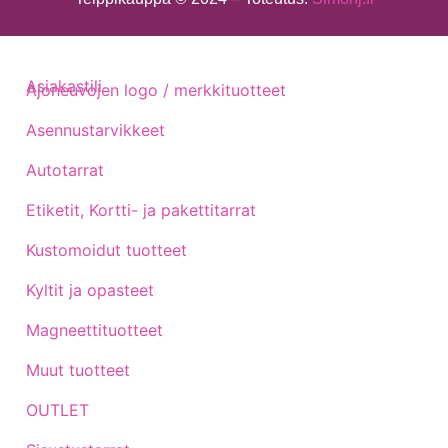
Asiakastili
Ajoneuvojen logo / merkkituotteet
Asennustarvikkeet
Autotarrat
Etiketit, Kortti- ja pakettitarrat
Kustomoidut tuotteet
Kyltit ja opasteet
Magneettituotteet
Muut tuotteet
OUTLET