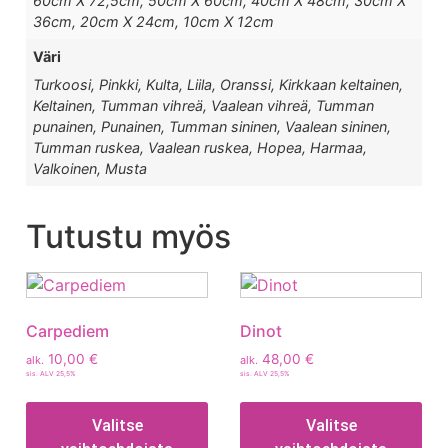
60cm X 72,5cm, 50cm X 60cm, 40cm X 48cm, 30cm X
36cm, 20cm X 24cm, 10cm X 12cm
Väri
Turkoosi, Pinkki, Kulta, Liila, Oranssi, Kirkkaan keltainen,
Keltainen, Tumman vihreä, Vaalean vihreä, Tumman
punainen, Punainen, Tumman sininen, Vaalean sininen,
Tumman ruskea, Vaalean ruskea, Hopea, Harmaa,
Valkoinen, Musta
Tutustu myös
Carpediem
Dinot
10,00
€
48,00
€
alk.
alk.
sis. ALV 25,5%
sis. ALV 25,5%
Valitse
Valitse