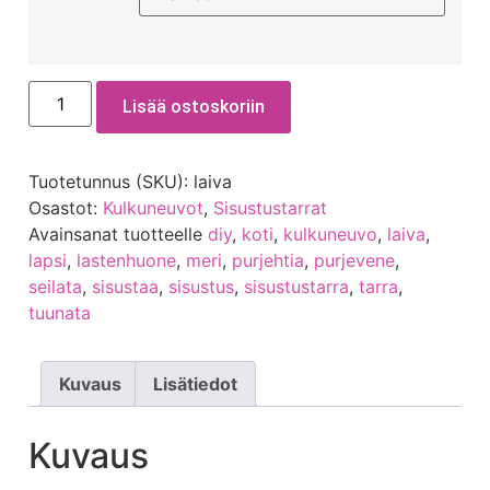
Lisää ostoskoriin
Tuotetunnus (SKU):
laiva
Osastot:
Kulkuneuvot
,
Sisustustarrat
Avainsanat tuotteelle
diy
,
koti
,
kulkuneuvo
,
laiva
,
lapsi
,
lastenhuone
,
meri
,
purjehtia
,
purjevene
,
seilata
,
sisustaa
,
sisustus
,
sisustustarra
,
tarra
,
tuunata
Kuvaus
Lisätiedot
Kuvaus