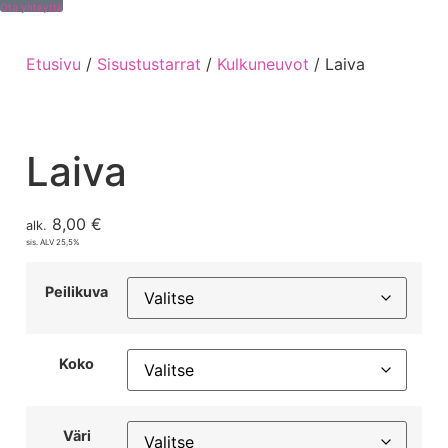
Ota yhteyttä
Etusivu
/
Sisustustarrat
/
Kulkuneuvot
/ Laiva
Laiva
8,00
€
alk.
sis. ALV 25,5%
Peilikuva
Koko
Väri