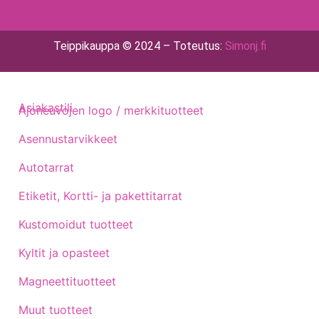
Teippikauppa © 2024 – Toteutus:
Simonj.fi
Asiakastili
Ajoneuvojen logo / merkkituotteet
Asennustarvikkeet
Autotarrat
Etiketit, Kortti- ja pakettitarrat
Kustomoidut tuotteet
Kyltit ja opasteet
Magneettituotteet
Muut tuotteet