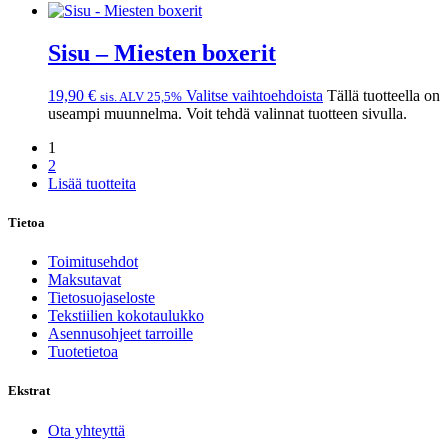
Sisu – Miesten boxerit
19,90
€
Valitse vaihtoehdoista
Tällä tuotteella on
sis. ALV 25,5%
useampi muunnelma. Voit tehdä valinnat tuotteen sivulla.
1
2
Lisää tuotteita
Tietoa
Toimitusehdot
Maksutavat
Tietosuojaseloste
Tekstiilien kokotaulukko
Asennusohjeet tarroille
Tuotetietoa
Ekstrat
Ota yhteyttä