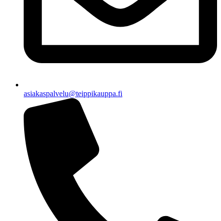
asiakaspalvelu@teippikauppa.fi