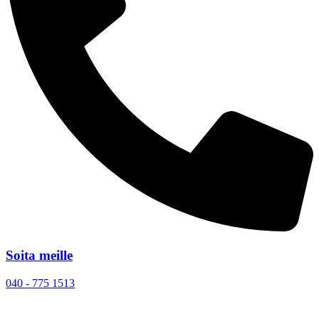
Soita meille
040 - 775 1513