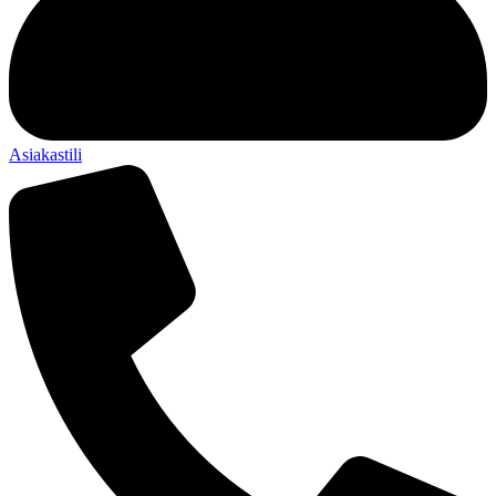
Asiakastili