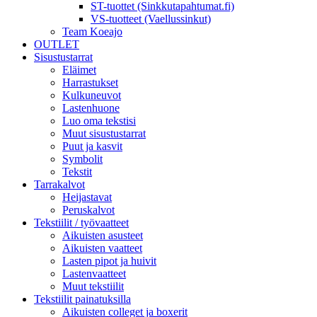
ST-tuottet (Sinkkutapahtumat.fi)
VS-tuotteet (Vaellussinkut)
Team Koeajo
OUTLET
Sisustustarrat
Eläimet
Harrastukset
Kulkuneuvot
Lastenhuone
Luo oma tekstisi
Muut sisustustarrat
Puut ja kasvit
Symbolit
Tekstit
Tarrakalvot
Heijastavat
Peruskalvot
Tekstiilit / työvaatteet
Aikuisten asusteet
Aikuisten vaatteet
Lasten pipot ja huivit
Lastenvaatteet
Muut tekstiilit
Tekstiilit painatuksilla
Aikuisten colleget ja boxerit