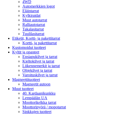
4WD
Automerkkien logot
Eläintarrat
Kylkiraidat
Muut autotarrat
Ralliautotarrat
Takalasitarrat
Tuulilasitarrat
Etiketit, Kortti- ja pakettitarrat
Kortti- ja pakettitarrat
Kustomoidut tuotteet
Kyltit ja opasteet
Ensiapukilvet ja tarrat
Kieltokilvet ja tarrat
Liikennemerkit ja tarrat
Ohjekilvet ja tarrat
Varoituskilvet ja tarrat
Magneettituotteet
Magneetit autoon
Muut tuotteet
40. Kardaanikunkku
Lempäälän UA
Moottorikelkka tarrat
Moottoripyörä / mopotarrat
Sinkkujen tuotteet