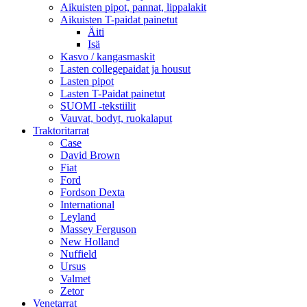
Aikuisten pipot, pannat, lippalakit
Aikuisten T-paidat painetut
Äiti
Isä
Kasvo / kangasmaskit
Lasten collegepaidat ja housut
Lasten pipot
Lasten T-Paidat painetut
SUOMI -tekstiilit
Vauvat, bodyt, ruokalaput
Traktoritarrat
Case
David Brown
Fiat
Ford
Fordson Dexta
International
Leyland
Massey Ferguson
New Holland
Nuffield
Ursus
Valmet
Zetor
Venetarrat