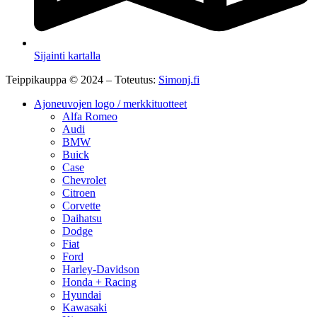
Sijainti kartalla
Teippikauppa © 2024 – Toteutus:
Simonj.fi
Ajoneuvojen logo / merkkituotteet
Alfa Romeo
Audi
BMW
Buick
Case
Chevrolet
Citroen
Corvette
Daihatsu
Dodge
Fiat
Ford
Harley-Davidson
Honda + Racing
Hyundai
Kawasaki