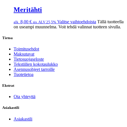
Meritähti
8,00
€
Valitse vaihtoehdoista
Tällä tuotteella
alk.
sis. ALV 25,5%
on useampi muunnelma. Voit tehdä valinnat tuotteen sivulla.
Tietoa
Toimitusehdot
Maksutavat
Tietosuojaseloste
Tekstiilien kokotaulukko
Asennusohjeet tarroille
Tuotetietoa
Ekstrat
Ota yhteyttä
Asiakastili
Asiakastili