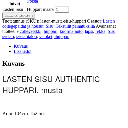
Poista
toive)
Lasten Sisu - Huppari määrä
Lisää ostoskoriin
Tuotetunnus (SKU):
lasten-musta-sisu-huppari
Osastot:
Lasten
collegepaidat ja housut
,
Sisu
,
Tekstiilit painatuksilla
Avainsanat
tuotteelle
collegetakki
,
huppari
,
kuorma-auto
,
lapsi
,
rekka
,
Sisu
,
svetari
,
svetaritakki
,
vetoketjuhuppari
Kuvaus
Lisätiedot
Kuvaus
LASTEN SISU AUTHENTIC
HUPPARI, musta
Koot 104cm-152cm.