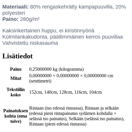
Materiaali:
80% rengaskehrätty kampapuuvilla, 20%
polyesteri
Paino:
280g/m²
Kaksinkertainen huppu, ei kiristinnyöriä
Kolmilankakudonta, päällimmäinen kerros puuvillaa
Vahvistettu niskasauma
Lisätiedot
Paino
0,25000000 kg (kilogramma)
0,00000000 × 0,00000000 × 0,00000000 cm
Mitat
(senttimetri)
Tekstiilin
152cm, 140cm, 128cm, 116cm, 104cm
koko
Rintaan (iso edessä rinnassa), Rintaan ja selkään
Painatuksen
(edessä pieni rintapainatus sydämen kohdalla +
kohta (oma
selässä iso painatus), Selkään (selässä iso painatus),
toive)
Rintaan (pieni edessä rinnassa)