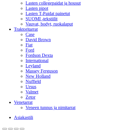
Lasten collegepaidat ja housut
Lasten pipot
Lasten T-Paidat painetut
SUOMI -tekstiilit
Vauvat, bodyt, ruokalaput
Traktoritarrat
Case
David Brown
Fiat
Ford
Fordson Dexta
International
Leyland
Massey Ferguson
New Holland
Nuffield
Ursus
Valmet
Zetor
Venetarrat
Veneen tunnus ja nimitarrat
Asiakastili