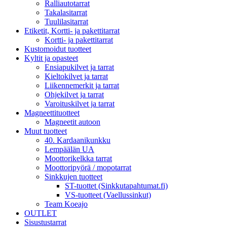
Ralliautotarrat
Takalasitarrat
Tuulilasitarrat
Etiketit, Kortti- ja pakettitarrat
Kortti- ja pakettitarrat
Kustomoidut tuotteet
Kyltit ja opasteet
Ensiapukilvet ja tarrat
Kieltokilvet ja tarrat
Liikennemerkit ja tarrat
Ohjekilvet ja tarrat
Varoituskilvet ja tarrat
Magneettituotteet
Magneetit autoon
Muut tuotteet
40. Kardaanikunkku
Lempäälän UA
Moottorikelkka tarrat
Moottoripyörä / mopotarrat
Sinkkujen tuotteet
ST-tuottet (Sinkkutapahtumat.fi)
VS-tuotteet (Vaellussinkut)
Team Koeajo
OUTLET
Sisustustarrat