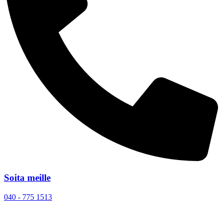
Soita meille
040 - 775 1513