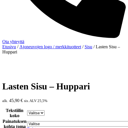
Ota yhteyttä
Etusivu
/
Ajoneuvojen logo / merkkituotteet
/
Sisu
/ Lasten Sisu –
Huppari
Lasten Sisu – Huppari
45,90
€
alk.
sis. ALV 25,5%
Tekstiilin
koko
Painatuksen
kohta (oma