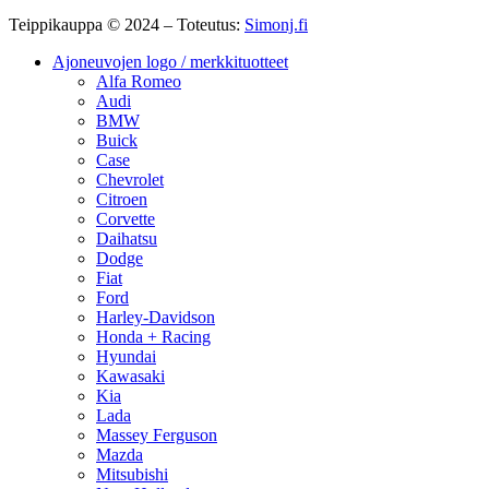
Teippikauppa © 2024 – Toteutus:
Simonj.fi
Ajoneuvojen logo / merkkituotteet
Alfa Romeo
Audi
BMW
Buick
Case
Chevrolet
Citroen
Corvette
Daihatsu
Dodge
Fiat
Ford
Harley-Davidson
Honda + Racing
Hyundai
Kawasaki
Kia
Lada
Massey Ferguson
Mazda
Mitsubishi