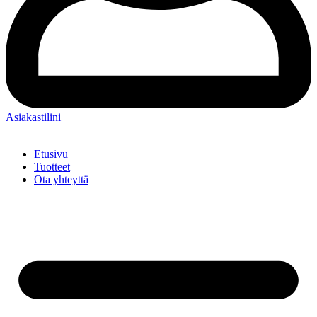
Asiakastilini
Etusivu
Tuotteet
Ota yhteyttä