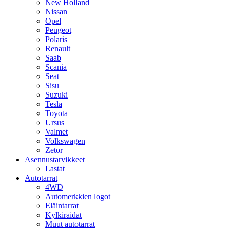
New Holland
Nissan
Opel
Peugeot
Polaris
Renault
Saab
Scania
Seat
Sisu
Suzuki
Tesla
Toyota
Ursus
Valmet
Volkswagen
Zetor
Asennustarvikkeet
Lastat
Autotarrat
4WD
Automerkkien logot
Eläintarrat
Kylkiraidat
Muut autotarrat