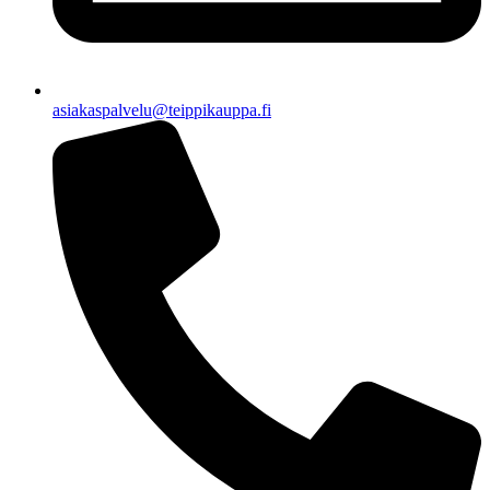
asiakaspalvelu@teippikauppa.fi