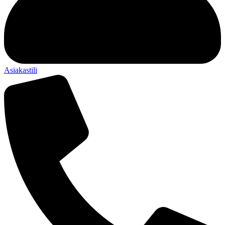
Asiakastili