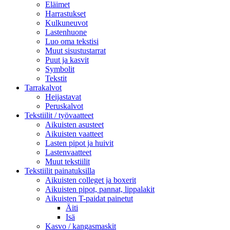
Eläimet
Harrastukset
Kulkuneuvot
Lastenhuone
Luo oma tekstisi
Muut sisustustarrat
Puut ja kasvit
Symbolit
Tekstit
Tarrakalvot
Heijastavat
Peruskalvot
Tekstiilit / työvaatteet
Aikuisten asusteet
Aikuisten vaatteet
Lasten pipot ja huivit
Lastenvaatteet
Muut tekstiilit
Tekstiilit painatuksilla
Aikuisten colleget ja boxerit
Aikuisten pipot, pannat, lippalakit
Aikuisten T-paidat painetut
Äiti
Isä
Kasvo / kangasmaskit