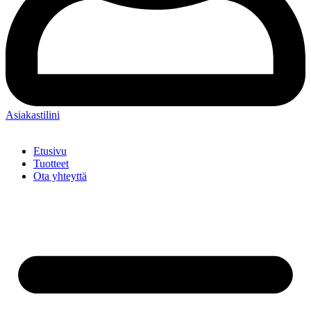
Asiakastilini
Etusivu
Tuotteet
Ota yhteyttä