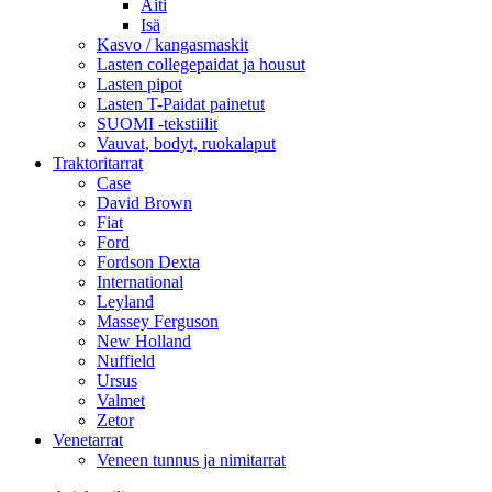
Äiti
Isä
Kasvo / kangasmaskit
Lasten collegepaidat ja housut
Lasten pipot
Lasten T-Paidat painetut
SUOMI -tekstiilit
Vauvat, bodyt, ruokalaput
Traktoritarrat
Case
David Brown
Fiat
Ford
Fordson Dexta
International
Leyland
Massey Ferguson
New Holland
Nuffield
Ursus
Valmet
Zetor
Venetarrat
Veneen tunnus ja nimitarrat