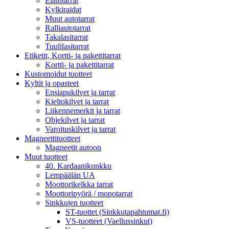
Eläintarrat
Kylkiraidat
Muut autotarrat
Ralliautotarrat
Takalasitarrat
Tuulilasitarrat
Etiketit, Kortti- ja pakettitarrat
Kortti- ja pakettitarrat
Kustomoidut tuotteet
Kyltit ja opasteet
Ensiapukilvet ja tarrat
Kieltokilvet ja tarrat
Liikennemerkit ja tarrat
Ohjekilvet ja tarrat
Varoituskilvet ja tarrat
Magneettituotteet
Magneetit autoon
Muut tuotteet
40. Kardaanikunkku
Lempäälän UA
Moottorikelkka tarrat
Moottoripyörä / mopotarrat
Sinkkujen tuotteet
ST-tuottet (Sinkkutapahtumat.fi)
VS-tuotteet (Vaellussinkut)