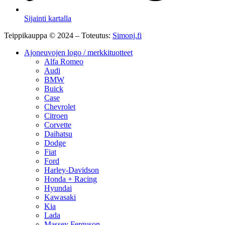
Sijainti kartalla
Teippikauppa © 2024 – Toteutus:
Simonj.fi
Ajoneuvojen logo / merkkituotteet
Alfa Romeo
Audi
BMW
Buick
Case
Chevrolet
Citroen
Corvette
Daihatsu
Dodge
Fiat
Ford
Harley-Davidson
Honda + Racing
Hyundai
Kawasaki
Kia
Lada
Massey Ferguson