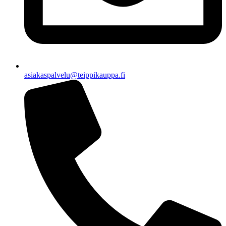
asiakaspalvelu@teippikauppa.fi