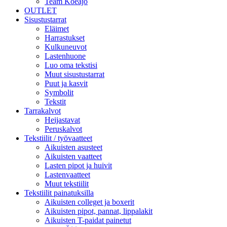
Team Koeajo
OUTLET
Sisustustarrat
Eläimet
Harrastukset
Kulkuneuvot
Lastenhuone
Luo oma tekstisi
Muut sisustustarrat
Puut ja kasvit
Symbolit
Tekstit
Tarrakalvot
Heijastavat
Peruskalvot
Tekstiilit / työvaatteet
Aikuisten asusteet
Aikuisten vaatteet
Lasten pipot ja huivit
Lastenvaatteet
Muut tekstiilit
Tekstiilit painatuksilla
Aikuisten colleget ja boxerit
Aikuisten pipot, pannat, lippalakit
Aikuisten T-paidat painetut