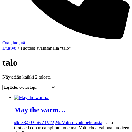
Ota yhteyttä
Etusivu
/ Tuotteet avainsanalla “talo”
talo
Näytetään kaikki 2 tulosta
May the warm…
38,50
€
Valitse vaihtoehdoista
Tällä
alk.
sis. ALV 25,5%
tuotteella on useampi muunnelma. Voit tehdä valinnat tuotteen