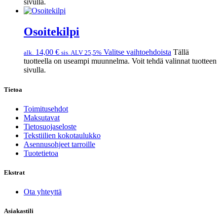
sivulla.
Osoitekilpi
14,00
€
Valitse vaihtoehdoista
Tällä
alk.
sis. ALV 25,5%
tuotteella on useampi muunnelma. Voit tehdä valinnat tuotteen
sivulla.
Tietoa
Toimitusehdot
Maksutavat
Tietosuojaseloste
Tekstiilien kokotaulukko
Asennusohjeet tarroille
Tuotetietoa
Ekstrat
Ota yhteyttä
Asiakastili