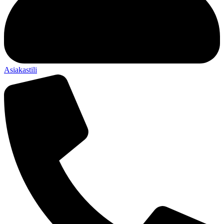
Asiakastili