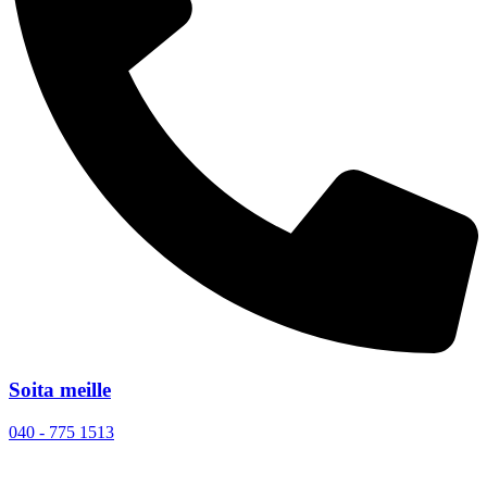
Soita meille
040 - 775 1513