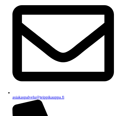
asiakaspalvelu@teippikauppa.fi