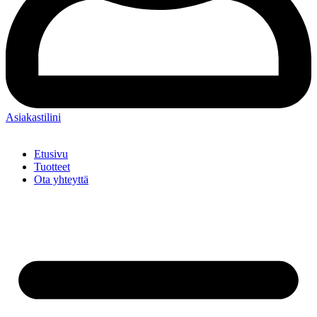
Asiakastilini
Etusivu
Tuotteet
Ota yhteyttä