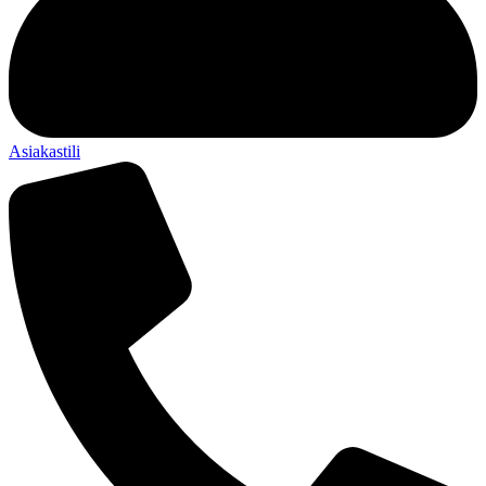
Asiakastili