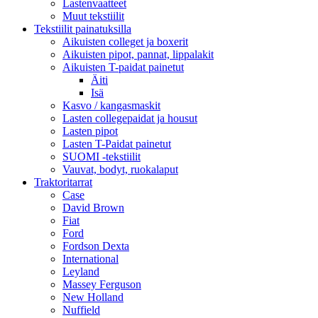
Lastenvaatteet
Muut tekstiilit
Tekstiilit painatuksilla
Aikuisten colleget ja boxerit
Aikuisten pipot, pannat, lippalakit
Aikuisten T-paidat painetut
Äiti
Isä
Kasvo / kangasmaskit
Lasten collegepaidat ja housut
Lasten pipot
Lasten T-Paidat painetut
SUOMI -tekstiilit
Vauvat, bodyt, ruokalaput
Traktoritarrat
Case
David Brown
Fiat
Ford
Fordson Dexta
International
Leyland
Massey Ferguson
New Holland
Nuffield