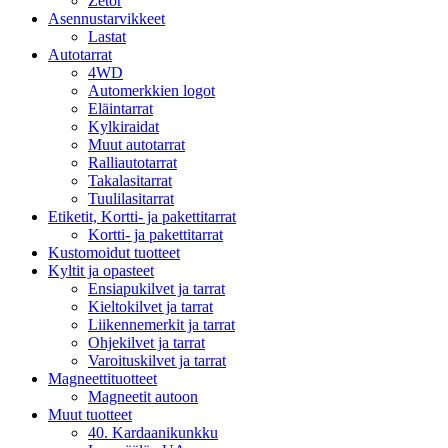
Zetor
Asennustarvikkeet
Lastat
Autotarrat
4WD
Automerkkien logot
Eläintarrat
Kylkiraidat
Muut autotarrat
Ralliautotarrat
Takalasitarrat
Tuulilasitarrat
Etiketit, Kortti- ja pakettitarrat
Kortti- ja pakettitarrat
Kustomoidut tuotteet
Kyltit ja opasteet
Ensiapukilvet ja tarrat
Kieltokilvet ja tarrat
Liikennemerkit ja tarrat
Ohjekilvet ja tarrat
Varoituskilvet ja tarrat
Magneettituotteet
Magneetit autoon
Muut tuotteet
40. Kardaanikunkku