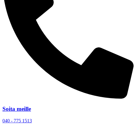
Soita meille
040 - 775 1513