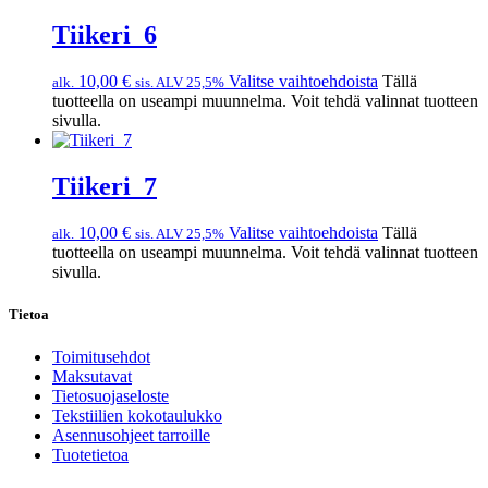
Tiikeri_6
10,00
€
Valitse vaihtoehdoista
Tällä
alk.
sis. ALV 25,5%
tuotteella on useampi muunnelma. Voit tehdä valinnat tuotteen
sivulla.
Tiikeri_7
10,00
€
Valitse vaihtoehdoista
Tällä
alk.
sis. ALV 25,5%
tuotteella on useampi muunnelma. Voit tehdä valinnat tuotteen
sivulla.
Tietoa
Toimitusehdot
Maksutavat
Tietosuojaseloste
Tekstiilien kokotaulukko
Asennusohjeet tarroille
Tuotetietoa