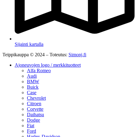
Sijainti kartalla
Teippikauppa © 2024 – Toteutus:
Simonj.fi
Ajoneuvojen logo / merkkituotteet
Alfa Romeo
Audi
BMW
Buick
Case
Chevrolet
Citroen
Corvette
Daihatsu
Dodge
Fiat
Ford
Harley-Davidson