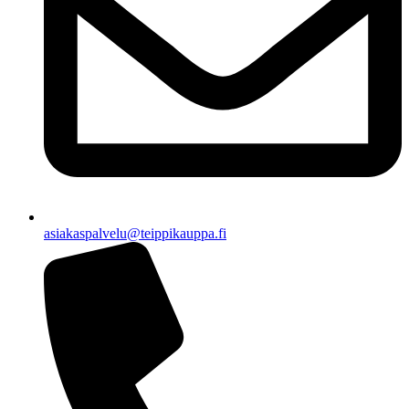
asiakaspalvelu@teippikauppa.fi