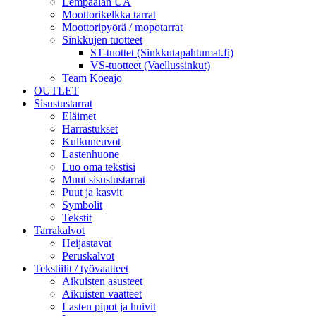
Lempäälän UA
Moottorikelkka tarrat
Moottoripyörä / mopotarrat
Sinkkujen tuotteet
ST-tuottet (Sinkkutapahtumat.fi)
VS-tuotteet (Vaellussinkut)
Team Koeajo
OUTLET
Sisustustarrat
Eläimet
Harrastukset
Kulkuneuvot
Lastenhuone
Luo oma tekstisi
Muut sisustustarrat
Puut ja kasvit
Symbolit
Tekstit
Tarrakalvot
Heijastavat
Peruskalvot
Tekstiilit / työvaatteet
Aikuisten asusteet
Aikuisten vaatteet
Lasten pipot ja huivit