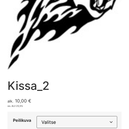
Kissa_2
10,00
€
alk.
sis. ALV 25,5%
Peilikuva