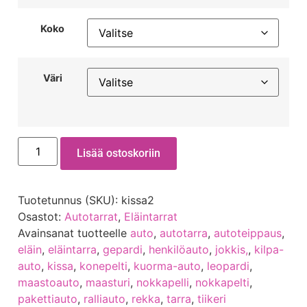
Koko
Väri
Lisää ostoskoriin
Tuotetunnus (SKU):
kissa2
Osastot:
Autotarrat
,
Eläintarrat
Avainsanat tuotteelle
auto
,
autotarra
,
autoteippaus
,
eläin
,
eläintarra
,
gepardi
,
henkilöauto
,
jokkis,
,
kilpa-
auto
,
kissa
,
konepelti
,
kuorma-auto
,
leopardi
,
maastoauto
,
maasturi
,
nokkapelli
,
nokkapelti
,
pakettiauto
,
ralliauto
,
rekka
,
tarra
,
tiikeri