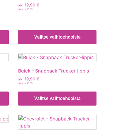
19,90
€
alk.
sis. ALV 25,5%
Valitse vaihtoehdoista
Buick – Snapback Trucker-lippis
19,90
€
alk.
sis. ALV 25,5%
Valitse vaihtoehdoista