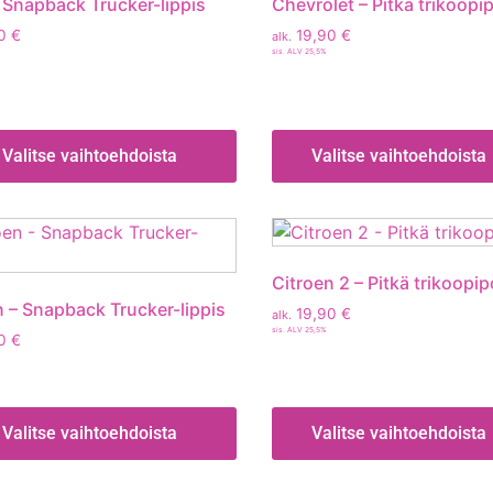
 Snapback Trucker-lippis
Chevrolet – Pitkä trikoopi
90
€
19,90
€
alk.
sis. ALV 25,5%
Valitse vaihtoehdoista
Valitse vaihtoehdoista
Citroen 2 – Pitkä trikoopip
n – Snapback Trucker-lippis
19,90
€
alk.
sis. ALV 25,5%
90
€
Valitse vaihtoehdoista
Valitse vaihtoehdoista