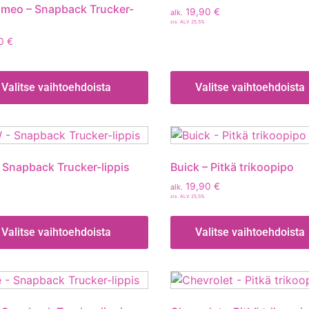
omeo – Snapback Trucker-
19,90
€
alk.
sis. ALV 25,5%
90
€
Valitse vaihtoehdoista
Valitse vaihtoehdoista
Snapback Trucker-lippis
Buick – Pitkä trikoopipo
19,90
€
alk.
sis. ALV 25,5%
Valitse vaihtoehdoista
Valitse vaihtoehdoista