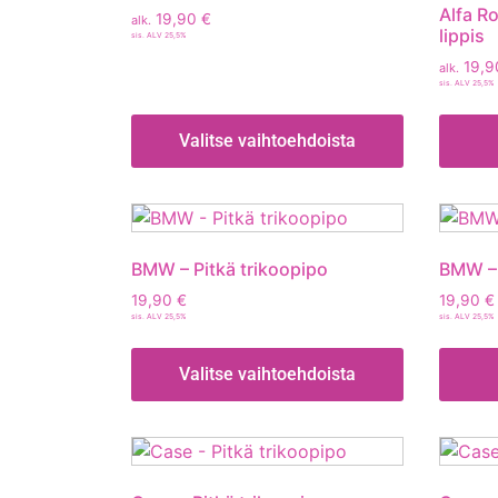
Alfa R
19,90
€
alk.
lippis
sis. ALV 25,5%
19,
alk.
sis. ALV 25,5%
Valitse vaihtoehdoista
BMW – Pitkä trikoopipo
BMW – 
19,90
€
19,90
€
sis. ALV 25,5%
sis. ALV 25,5%
Valitse vaihtoehdoista