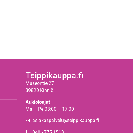
Teippikauppa.fi
Museontie 27
39820 Kihniö
Aukioloajat
Ma – Pe 08:00 – 17:00
asiakaspalvelu@teippikauppa.fi
040 - 775 1513