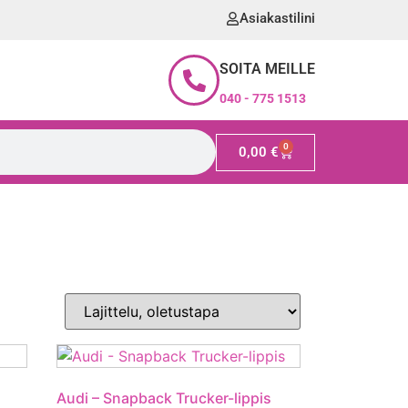
Asiakastilini
SOITA MEILLE
040 - 775 1513
0
0,00
€
Audi – Snapback Trucker-lippis