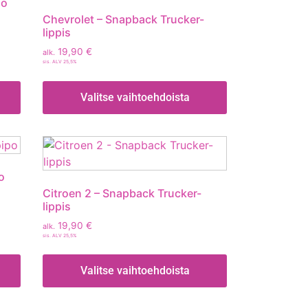
po
Chevrolet – Snapback Trucker-
lippis
19,90
€
alk.
sis. ALV 25,5%
Valitse vaihtoehdoista
o
Citroen 2 – Snapback Trucker-
lippis
19,90
€
alk.
sis. ALV 25,5%
Valitse vaihtoehdoista