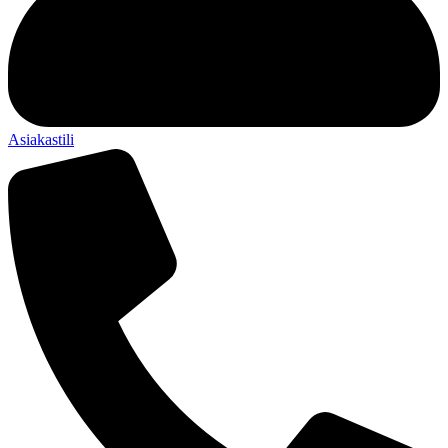
Asiakastili