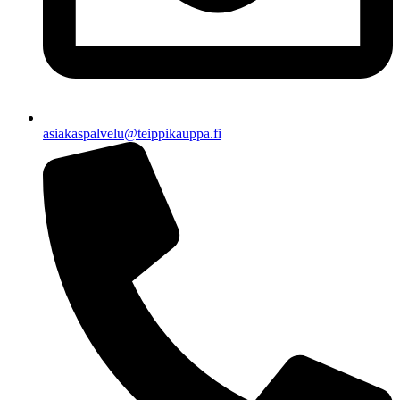
asiakaspalvelu@teippikauppa.fi