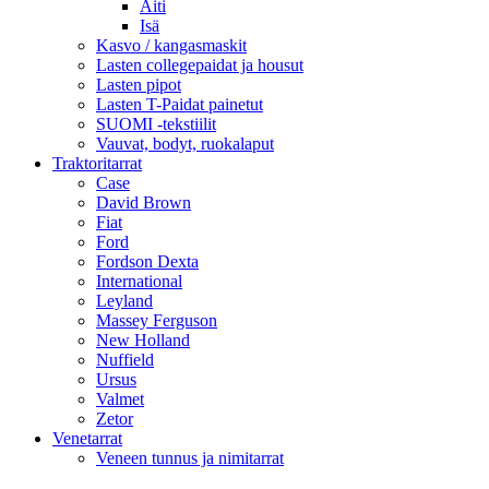
Äiti
Isä
Kasvo / kangasmaskit
Lasten collegepaidat ja housut
Lasten pipot
Lasten T-Paidat painetut
SUOMI -tekstiilit
Vauvat, bodyt, ruokalaput
Traktoritarrat
Case
David Brown
Fiat
Ford
Fordson Dexta
International
Leyland
Massey Ferguson
New Holland
Nuffield
Ursus
Valmet
Zetor
Venetarrat
Veneen tunnus ja nimitarrat