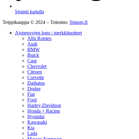
Sijainti kartalla
Teippikauppa © 2024 – Toteutus:
Simonj.fi
Ajoneuvojen logo / merkkituotteet
Alfa Romeo
Audi
BMW
Buick
Case
Chevrolet
Citroen
Corvette
Daihatsu
Dodge
Fiat
Ford
Harley-Davidson
Honda + Racing
Hyundai
Kawasaki
Kia
Lada
Massey Ferguson