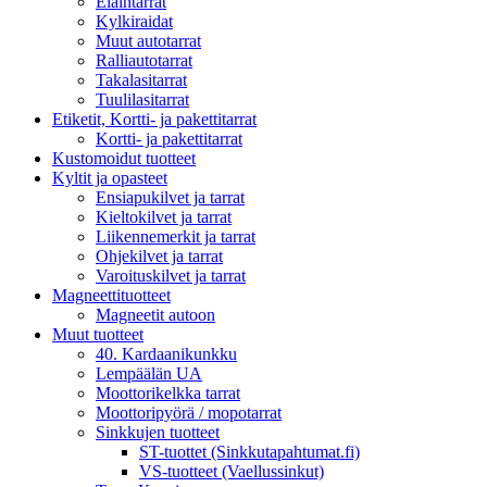
Eläintarrat
Kylkiraidat
Muut autotarrat
Ralliautotarrat
Takalasitarrat
Tuulilasitarrat
Etiketit, Kortti- ja pakettitarrat
Kortti- ja pakettitarrat
Kustomoidut tuotteet
Kyltit ja opasteet
Ensiapukilvet ja tarrat
Kieltokilvet ja tarrat
Liikennemerkit ja tarrat
Ohjekilvet ja tarrat
Varoituskilvet ja tarrat
Magneettituotteet
Magneetit autoon
Muut tuotteet
40. Kardaanikunkku
Lempäälän UA
Moottorikelkka tarrat
Moottoripyörä / mopotarrat
Sinkkujen tuotteet
ST-tuottet (Sinkkutapahtumat.fi)
VS-tuotteet (Vaellussinkut)