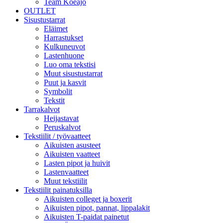
Team Koeajo
OUTLET
Sisustustarrat
Eläimet
Harrastukset
Kulkuneuvot
Lastenhuone
Luo oma tekstisi
Muut sisustustarrat
Puut ja kasvit
Symbolit
Tekstit
Tarrakalvot
Heijastavat
Peruskalvot
Tekstiilit / työvaatteet
Aikuisten asusteet
Aikuisten vaatteet
Lasten pipot ja huivit
Lastenvaatteet
Muut tekstiilit
Tekstiilit painatuksilla
Aikuisten colleget ja boxerit
Aikuisten pipot, pannat, lippalakit
Aikuisten T-paidat painetut