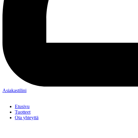
Asiakastilini
Etusivu
Tuotteet
Ota yhteyttä