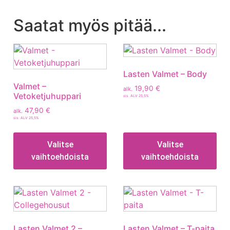
Saatat myös pitää...
Lasten Valmet – Body
Valmet –
19,90
€
alk.
Vetoketjuhuppari
sis. ALV 25,5%
47,90
€
alk.
sis. ALV 25,5%
Valitse
Valitse
vaihtoehdoista
vaihtoehdoista
Lasten Valmet 2 –
Lasten Valmet – T-paita