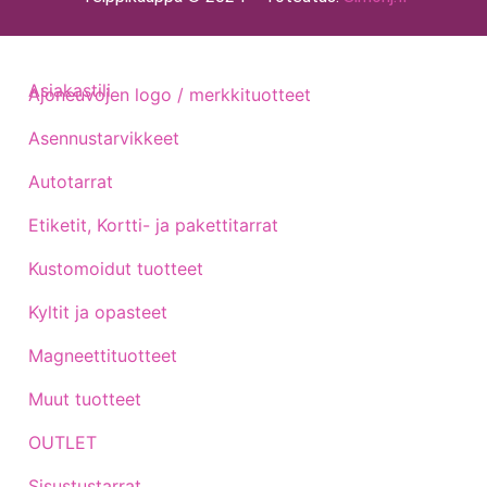
Asiakastili
Ajoneuvojen logo / merkkituotteet
Asennustarvikkeet
Autotarrat
Etiketit, Kortti- ja pakettitarrat
Kustomoidut tuotteet
Kyltit ja opasteet
Magneettituotteet
Muut tuotteet
OUTLET
Sisustustarrat