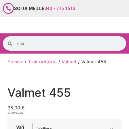
SOITA MEILLE
040 - 775 1513
Etusivu
/
Traktoritarrat
/
Valmet
/ Valmet 455
Valmet 455
35,00
€
sis. ALV 25,5%
Väri