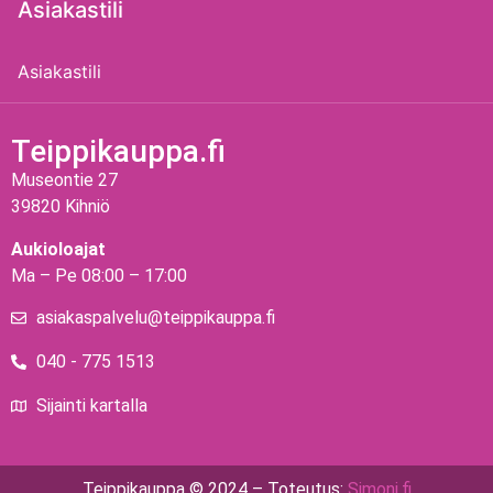
Asiakastili
Asiakastili
Teippikauppa.fi
Museontie 27
39820 Kihniö
Aukioloajat
Ma – Pe 08:00 – 17:00
asiakaspalvelu@teippikauppa.fi
040 - 775 1513
Sijainti kartalla
Teippikauppa © 2024 – Toteutus:
Simonj.fi