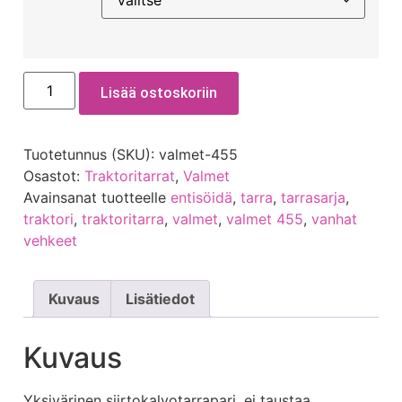
Lisää ostoskoriin
Tuotetunnus (SKU):
valmet-455
Osastot:
Traktoritarrat
,
Valmet
Avainsanat tuotteelle
entisöidä
,
tarra
,
tarrasarja
,
traktori
,
traktoritarra
,
valmet
,
valmet 455
,
vanhat
vehkeet
Kuvaus
Lisätiedot
Kuvaus
Yksivärinen siirtokalvotarrapari, ei taustaa.