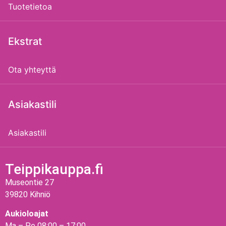
Tuotetietoa
Ekstrat
Ota yhteyttä
Asiakastili
Asiakastili
Teippikauppa.fi
Museontie 27
39820 Kihniö
Aukioloajat
Ma – Pe 08:00 – 17:00