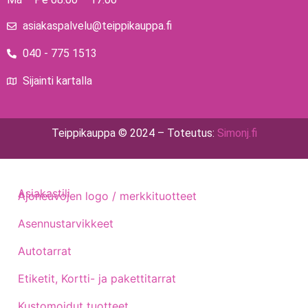
asiakaspalvelu@teippikauppa.fi
040 - 775 1513
Sijainti kartalla
Teippikauppa © 2024 – Toteutus:
Simonj.fi
Asiakastili
Ajoneuvojen logo / merkkituotteet
Asennustarvikkeet
Autotarrat
Etiketit, Kortti- ja pakettitarrat
Kustomoidut tuotteet