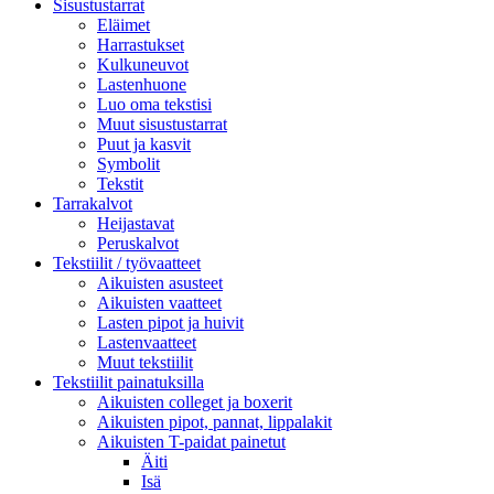
Sisustustarrat
Eläimet
Harrastukset
Kulkuneuvot
Lastenhuone
Luo oma tekstisi
Muut sisustustarrat
Puut ja kasvit
Symbolit
Tekstit
Tarrakalvot
Heijastavat
Peruskalvot
Tekstiilit / työvaatteet
Aikuisten asusteet
Aikuisten vaatteet
Lasten pipot ja huivit
Lastenvaatteet
Muut tekstiilit
Tekstiilit painatuksilla
Aikuisten colleget ja boxerit
Aikuisten pipot, pannat, lippalakit
Aikuisten T-paidat painetut
Äiti
Isä