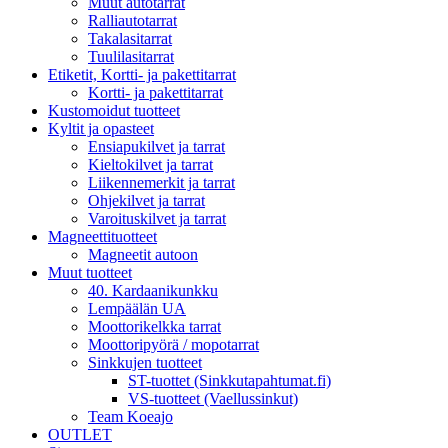
Muut autotarrat
Ralliautotarrat
Takalasitarrat
Tuulilasitarrat
Etiketit, Kortti- ja pakettitarrat
Kortti- ja pakettitarrat
Kustomoidut tuotteet
Kyltit ja opasteet
Ensiapukilvet ja tarrat
Kieltokilvet ja tarrat
Liikennemerkit ja tarrat
Ohjekilvet ja tarrat
Varoituskilvet ja tarrat
Magneettituotteet
Magneetit autoon
Muut tuotteet
40. Kardaanikunkku
Lempäälän UA
Moottorikelkka tarrat
Moottoripyörä / mopotarrat
Sinkkujen tuotteet
ST-tuottet (Sinkkutapahtumat.fi)
VS-tuotteet (Vaellussinkut)
Team Koeajo
OUTLET