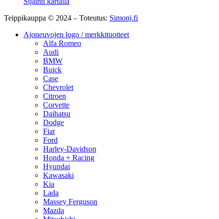
Sijainti kartalla
Teippikauppa © 2024 – Toteutus:
Simonj.fi
Ajoneuvojen logo / merkkituotteet
Alfa Romeo
Audi
BMW
Buick
Case
Chevrolet
Citroen
Corvette
Daihatsu
Dodge
Fiat
Ford
Harley-Davidson
Honda + Racing
Hyundai
Kawasaki
Kia
Lada
Massey Ferguson
Mazda