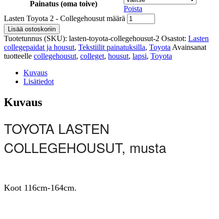
Painatus (oma toive)
Poista
Lasten Toyota 2 - Collegehousut määrä
Lisää ostoskoriin
Tuotetunnus (SKU):
lasten-toyota-collegehousut-2
Osastot:
Lasten
collegepaidat ja housut
,
Tekstiilit painatuksilla
,
Toyota
Avainsanat
tuotteelle
collegehousut
,
colleget
,
housut
,
lapsi
,
Toyota
Kuvaus
Lisätiedot
Kuvaus
TOYOTA LASTEN
COLLEGEHOUSUT, musta
Koot 116cm-164cm.