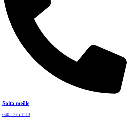
Soita meille
040 - 775 1513