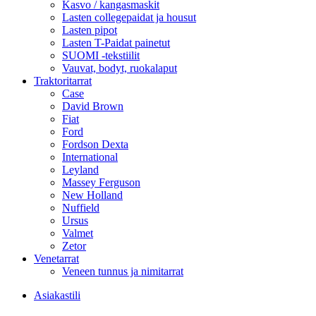
Kasvo / kangasmaskit
Lasten collegepaidat ja housut
Lasten pipot
Lasten T-Paidat painetut
SUOMI -tekstiilit
Vauvat, bodyt, ruokalaput
Traktoritarrat
Case
David Brown
Fiat
Ford
Fordson Dexta
International
Leyland
Massey Ferguson
New Holland
Nuffield
Ursus
Valmet
Zetor
Venetarrat
Veneen tunnus ja nimitarrat
Asiakastili