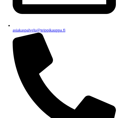
asiakaspalvelu@teippikauppa.fi