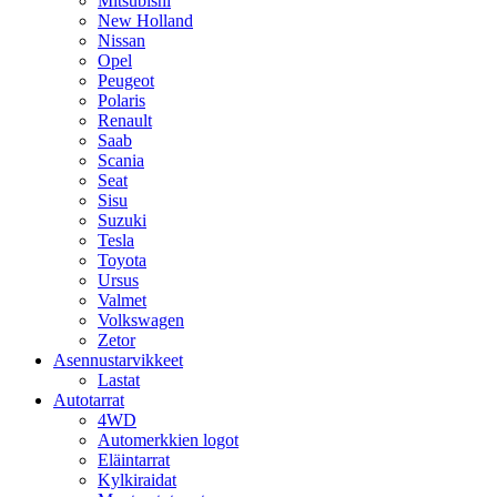
Mitsubishi
New Holland
Nissan
Opel
Peugeot
Polaris
Renault
Saab
Scania
Seat
Sisu
Suzuki
Tesla
Toyota
Ursus
Valmet
Volkswagen
Zetor
Asennustarvikkeet
Lastat
Autotarrat
4WD
Automerkkien logot
Eläintarrat
Kylkiraidat