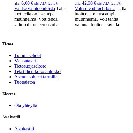
6,00
€
42,00
€
alk.
sis. ALV 25,5%
alk.
sis. ALV 25,5%
Valitse vaihtoehdoista
Tällä
Valitse vaihtoehdoista
Tällä
tuotteella on useampi
tuotteella on useampi
muunnelma. Voit tehdä
muunnelma. Voit tehdä
valinnat tuotteen sivulla.
valinnat tuotteen sivulla.
Tietoa
Toimitusehdot
Maksutavat
Tietosuojaseloste
Tekstiilien kokotaulukko
Asennusohjeet tarroille
Tuotetietoa
Ekstrat
Ota yhteyttä
Asiakastili
Asiakastili