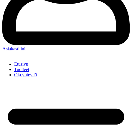
Asiakastilini
Etusivu
Tuotteet
Ota yhteyttä