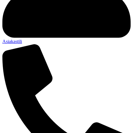
Asiakastili