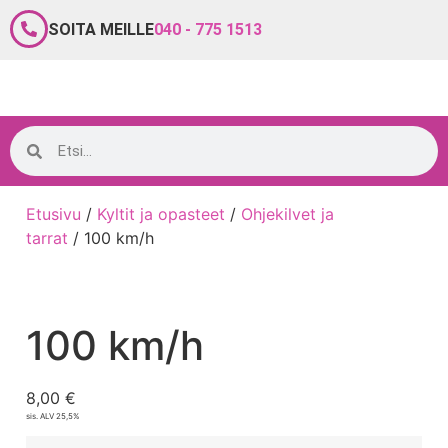
SOITA MEILLE
040 - 775 1513
Etusivu
/
Kyltit ja opasteet
/
Ohjekilvet ja
tarrat
/ 100 km/h
100 km/h
8,00
€
sis. ALV 25,5%