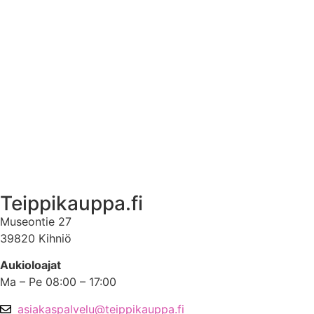
Tuotetietoa
Ekstrat
Ota yhteyttä
Asiakastili
Asiakastili
Teippikauppa.fi
Museontie 27
39820 Kihniö
Aukioloajat
Ma – Pe 08:00 – 17:00
asiakaspalvelu@teippikauppa.fi