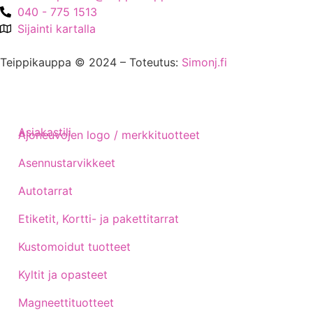
040 - 775 1513
Sijainti kartalla
Teippikauppa © 2024 – Toteutus:
Simonj.fi
Asiakastili
Ajoneuvojen logo / merkkituotteet
Asennustarvikkeet
Autotarrat
Etiketit, Kortti- ja pakettitarrat
Kustomoidut tuotteet
Kyltit ja opasteet
Magneettituotteet