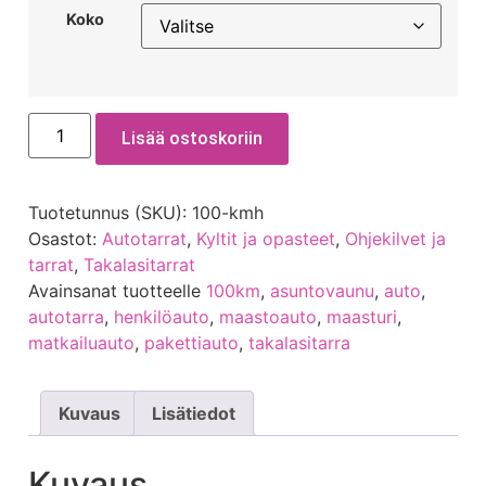
Koko
Lisää ostoskoriin
Tuotetunnus (SKU):
100-kmh
Osastot:
Autotarrat
,
Kyltit ja opasteet
,
Ohjekilvet ja
tarrat
,
Takalasitarrat
Avainsanat tuotteelle
100km
,
asuntovaunu
,
auto
,
autotarra
,
henkilöauto
,
maastoauto
,
maasturi
,
matkailuauto
,
pakettiauto
,
takalasitarra
Kuvaus
Lisätiedot
Kuvaus