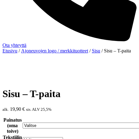
Ota yhteyttä
Etusivu
/
Ajoneuvojen logo / merkkituotteet
/
Sisu
/ Sisu – T-paita
Sisu – T-paita
19,90
€
alk.
sis. ALV 25,5%
Painatus
(oma
toive)
Tekstiilin