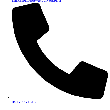
asiakaspalvelu@teippikauppa.fi
040 - 775 1513