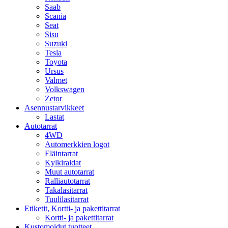
Saab
Scania
Seat
Sisu
Suzuki
Tesla
Toyota
Ursus
Valmet
Volkswagen
Zetor
Asennustarvikkeet
Lastat
Autotarrat
4WD
Automerkkien logot
Eläintarrat
Kylkiraidat
Muut autotarrat
Ralliautotarrat
Takalasitarrat
Tuulilasitarrat
Etiketit, Kortti- ja pakettitarrat
Kortti- ja pakettitarrat
Kustomoidut tuotteet