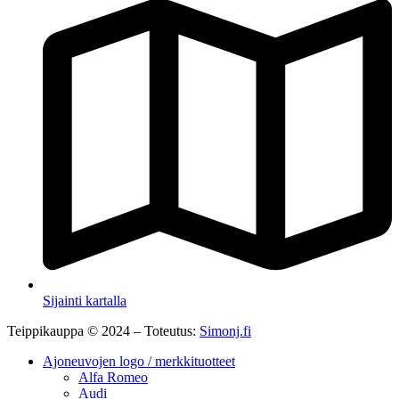
Sijainti kartalla
Teippikauppa © 2024 – Toteutus:
Simonj.fi
Ajoneuvojen logo / merkkituotteet
Alfa Romeo
Audi