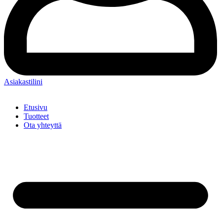
Asiakastilini
Etusivu
Tuotteet
Ota yhteyttä