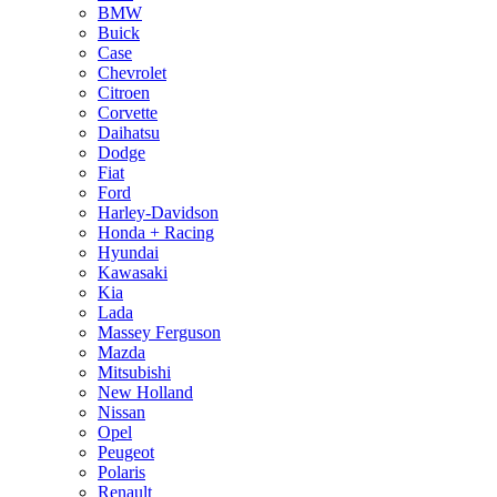
BMW
Buick
Case
Chevrolet
Citroen
Corvette
Daihatsu
Dodge
Fiat
Ford
Harley-Davidson
Honda + Racing
Hyundai
Kawasaki
Kia
Lada
Massey Ferguson
Mazda
Mitsubishi
New Holland
Nissan
Opel
Peugeot
Polaris
Renault