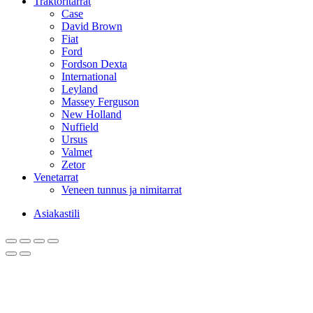
Traktoritarrat
Case
David Brown
Fiat
Ford
Fordson Dexta
International
Leyland
Massey Ferguson
New Holland
Nuffield
Ursus
Valmet
Zetor
Venetarrat
Veneen tunnus ja nimitarrat
Asiakastili