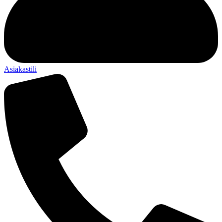
Asiakastili