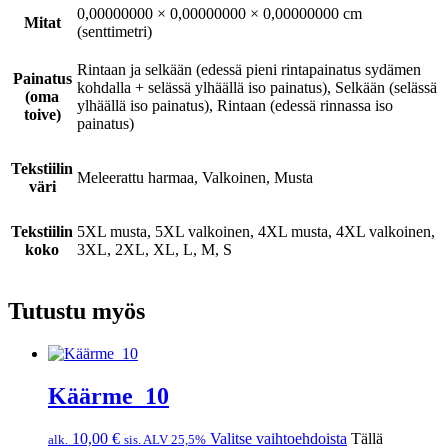
0,00000000 × 0,00000000 × 0,00000000 cm
Mitat
(senttimetri)
Rintaan ja selkään (edessä pieni rintapainatus sydämen
Painatus
kohdalla + selässä ylhäällä iso painatus), Selkään (selässä
(oma
ylhäällä iso painatus), Rintaan (edessä rinnassa iso
toive)
painatus)
Tekstiilin
Meleerattu harmaa, Valkoinen, Musta
väri
Tekstiilin
5XL musta, 5XL valkoinen, 4XL musta, 4XL valkoinen,
koko
3XL, 2XL, XL, L, M, S
Tutustu myös
Käärme_10
10,00
€
Valitse vaihtoehdoista
Tällä
alk.
sis. ALV 25,5%