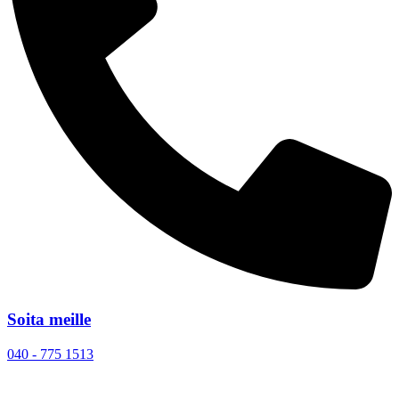
Soita meille
040 - 775 1513