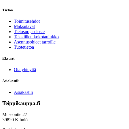
Tietoa
Toimitusehdot
Maksutavat
Tietosuojaseloste
Tekstiilien kokotaulukko
Asennusohjeet tarroille
Tuotetietoa
Ekstrat
Ota yhteyttä
Asiakastili
Asiakastili
Teippikauppa.fi
Museontie 27
39820 Kihniö