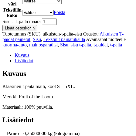
väri
Tekstiilin
Poista
koko
Sisu - T-paita määrä
Lisää ostoskoriin
Tuotetunnus (SKU):
aikuisten-t-paita-sisu
Osastot:
Aikuisten T-
paidat painetut
,
Sisu
,
Tekstiilit painatuksilla
Avainsanat tuotteelle
kuorma-auto
,
mainosparatiisi
,
Sisu
,
sisu t-paita
,
t-paidat
,
t-paita
Kuvaus
Lisätiedot
Kuvaus
Klassinen t-paita malli, koot S – 5XL.
Merkki: Fruit of the Loom.
Materiaali: 100% puuvilla.
Lisätiedot
Paino
0,25000000 kg (kilogramma)