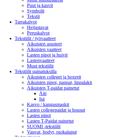
Puut ja kasvit
Symbolit
Tekstit
Tarrakalvot
Heijastavat
Peruskalvot
Tekstiilit / työvaatteet
Aikuisten asusteet
Aikuisten vaatteet
Lasten pipot ja huivit
Lastenvaatteet
Muut tekstiilit
Tekstiilit painatuksilla
Aikuisten colleget ja boxerit
Aikuisten pipot, pannat, lippalakit
Aikuisten T-paidat painetut
Äiti
Isä
Kasvo / kangasmaskit
Lasten collegepaidat ja housut
Lasten pipot
Lasten T-Paidat painetut
SUOMI -tekstiilit
Vauvat, bodyt, ruokalaput