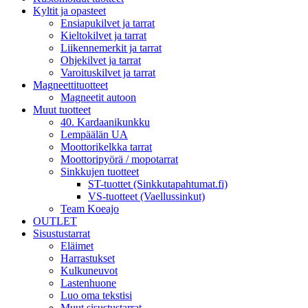
Kyltit ja opasteet
Ensiapukilvet ja tarrat
Kieltokilvet ja tarrat
Liikennemerkit ja tarrat
Ohjekilvet ja tarrat
Varoituskilvet ja tarrat
Magneettituotteet
Magneetit autoon
Muut tuotteet
40. Kardaanikunkku
Lempäälän UA
Moottorikelkka tarrat
Moottoripyörä / mopotarrat
Sinkkujen tuotteet
ST-tuottet (Sinkkutapahtumat.fi)
VS-tuotteet (Vaellussinkut)
Team Koeajo
OUTLET
Sisustustarrat
Eläimet
Harrastukset
Kulkuneuvot
Lastenhuone
Luo oma tekstisi
Muut sisustustarrat