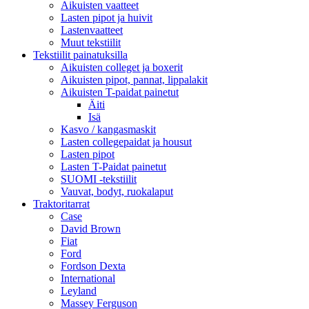
Aikuisten vaatteet
Lasten pipot ja huivit
Lastenvaatteet
Muut tekstiilit
Tekstiilit painatuksilla
Aikuisten colleget ja boxerit
Aikuisten pipot, pannat, lippalakit
Aikuisten T-paidat painetut
Äiti
Isä
Kasvo / kangasmaskit
Lasten collegepaidat ja housut
Lasten pipot
Lasten T-Paidat painetut
SUOMI -tekstiilit
Vauvat, bodyt, ruokalaput
Traktoritarrat
Case
David Brown
Fiat
Ford
Fordson Dexta
International
Leyland
Massey Ferguson