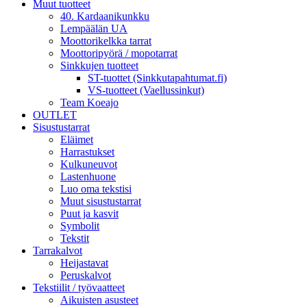
Muut tuotteet
40. Kardaanikunkku
Lempäälän UA
Moottorikelkka tarrat
Moottoripyörä / mopotarrat
Sinkkujen tuotteet
ST-tuottet (Sinkkutapahtumat.fi)
VS-tuotteet (Vaellussinkut)
Team Koeajo
OUTLET
Sisustustarrat
Eläimet
Harrastukset
Kulkuneuvot
Lastenhuone
Luo oma tekstisi
Muut sisustustarrat
Puut ja kasvit
Symbolit
Tekstit
Tarrakalvot
Heijastavat
Peruskalvot
Tekstiilit / työvaatteet
Aikuisten asusteet