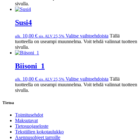
sivulla.
Susi4
10,00
€
Valitse vaihtoehdoista
Tällä
alk.
sis. ALV 25,5%
tuotteella on useampi muunnelma. Voit tehdä valinnat tuotteen
sivulla.
Biisoni_1
10,00
€
Valitse vaihtoehdoista
Tällä
alk.
sis. ALV 25,5%
tuotteella on useampi muunnelma. Voit tehdä valinnat tuotteen
sivulla.
Tietoa
Toimitusehdot
Maksutavat
Tietosuojaseloste
Tekstiilien kokotaulukko
Asennusohjeet tarroille