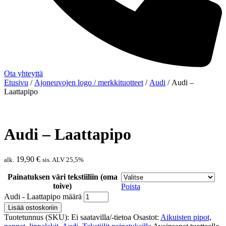
Ota yhteyttä
Etusivu
/
Ajoneuvojen logo / merkkituotteet
/
Audi
/ Audi –
Laattapipo
Audi – Laattapipo
19,90
€
alk.
sis. ALV 25,5%
Painatuksen väri tekstiiliin (oma
toive)
Poista
Audi - Laattapipo määrä
Lisää ostoskoriin
Tuotetunnus (SKU):
Ei saatavilla/-tietoa
Osastot:
Aikuisten pipot,