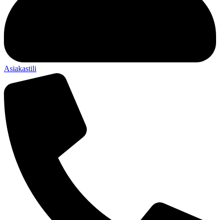
Asiakastili