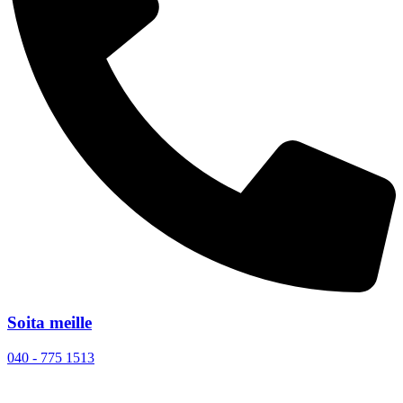
Soita meille
040 - 775 1513