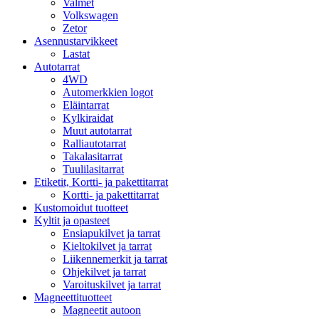
Valmet
Volkswagen
Zetor
Asennustarvikkeet
Lastat
Autotarrat
4WD
Automerkkien logot
Eläintarrat
Kylkiraidat
Muut autotarrat
Ralliautotarrat
Takalasitarrat
Tuulilasitarrat
Etiketit, Kortti- ja pakettitarrat
Kortti- ja pakettitarrat
Kustomoidut tuotteet
Kyltit ja opasteet
Ensiapukilvet ja tarrat
Kieltokilvet ja tarrat
Liikennemerkit ja tarrat
Ohjekilvet ja tarrat
Varoituskilvet ja tarrat
Magneettituotteet
Magneetit autoon