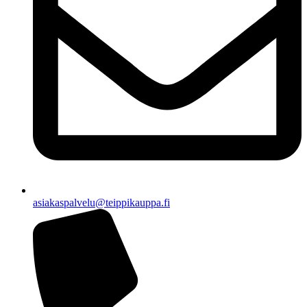
asiakaspalvelu@teippikauppa.fi