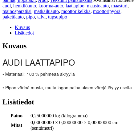
pannat, lippalakit
,
Audi
,
Tekstiilit painatuksilla
Avainsanat tuotteelle
audi
,
henkilöauto
,
kuorma-auto
,
laattapipo
,
maastoauto
,
maasturi
,
mainosparatiisi
,
matkailuauto
,
moottorikelkka
,
moottoripyörä
,
pakettiauto
,
pipo
,
talvi
,
tupsupipo
Kuvaus
Lisätiedot
Kuvaus
AUDI LAATTAPIPO
• Materiaali: 100 % pehmeää akryyliä
• Pipon värinä musta, mutta logon painatuksen värejä löytyy useita
Lisätiedot
Paino
0,25000000 kg (kilogramma)
0,00000000 × 0,00000000 × 0,00000000 cm
Mitat
(senttimetri)