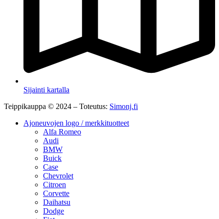
Sijainti kartalla
Teippikauppa © 2024 – Toteutus:
Simonj.fi
Ajoneuvojen logo / merkkituotteet
Alfa Romeo
Audi
BMW
Buick
Case
Chevrolet
Citroen
Corvette
Daihatsu
Dodge