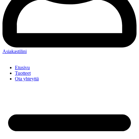
Asiakastilini
Etusivu
Tuotteet
Ota yhteyttä