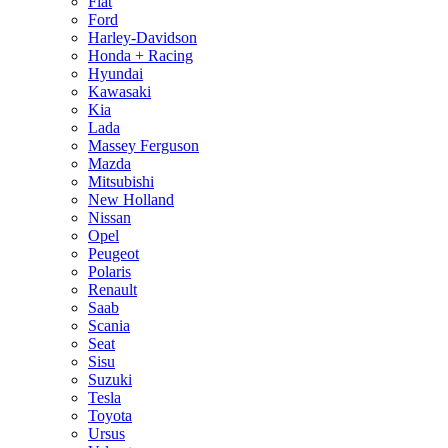
Fiat
Ford
Harley-Davidson
Honda + Racing
Hyundai
Kawasaki
Kia
Lada
Massey Ferguson
Mazda
Mitsubishi
New Holland
Nissan
Opel
Peugeot
Polaris
Renault
Saab
Scania
Seat
Sisu
Suzuki
Tesla
Toyota
Ursus