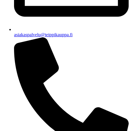
asiakaspalvelu@teippikauppa.fi