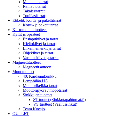
Muut autotarrat
Ralliautotarrat
Takalasitarrat
Tuulilasitarrat
Etiketit, Kortti- ja pakettitarrat
Kortti- ja pakettitarrat
Kustomoidut tuotteet
Kyltit ja opasteet
Ensiapukilvet ja tarrat
Kieltokilvet ja tarrat
Liikennemerkit ja tarrat
Ohjekilvet ja tarrat
Varoituskilvet ja tarrat
Magneettituotteet
Magneetit autoon
Muut tuotteet
40. Kardaanikunkku
Lempäälän UA
Moottorikelkka tarrat
Moottoripyörä / mopotarrat
Sinkkujen tuotteet
ST-tuottet (Sinkkutapahtumat.fi)
VS-tuotteet (Vaellussinkut)
Team Koeajo
OUTLET