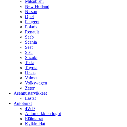
Mitsubishi
New Holland
Nissan
Opel
Peugeot
Polaris
Renault
Saab
Scania
Seat
Sisu
Suzuki
Tesla
Toyota
Ursus
Valmet
Volkswagen
Zetor
Asennustarvikkeet
Lastat
Autotarrat
4WD
Automerkkien logot
Eläintarrat
Kylkiraidat