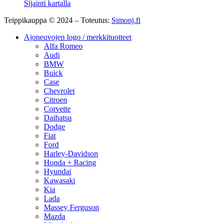
Sijainti kartalla
Teippikauppa © 2024 – Toteutus:
Simonj.fi
Ajoneuvojen logo / merkkituotteet
Alfa Romeo
Audi
BMW
Buick
Case
Chevrolet
Citroen
Corvette
Daihatsu
Dodge
Fiat
Ford
Harley-Davidson
Honda + Racing
Hyundai
Kawasaki
Kia
Lada
Massey Ferguson
Mazda