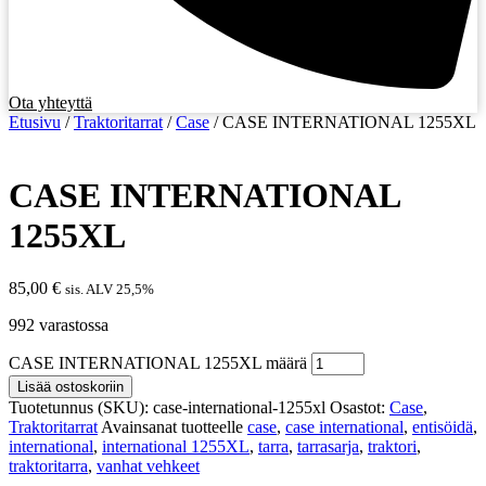
Ota yhteyttä
Etusivu
/
Traktoritarrat
/
Case
/ CASE INTERNATIONAL 1255XL
CASE INTERNATIONAL
1255XL
85,00
€
sis. ALV 25,5%
992 varastossa
CASE INTERNATIONAL 1255XL määrä
Lisää ostoskoriin
Tuotetunnus (SKU):
case-international-1255xl
Osastot:
Case
,
Traktoritarrat
Avainsanat tuotteelle
case
,
case international
,
entisöidä
,
international
,
international 1255XL
,
tarra
,
tarrasarja
,
traktori
,
traktoritarra
,
vanhat vehkeet