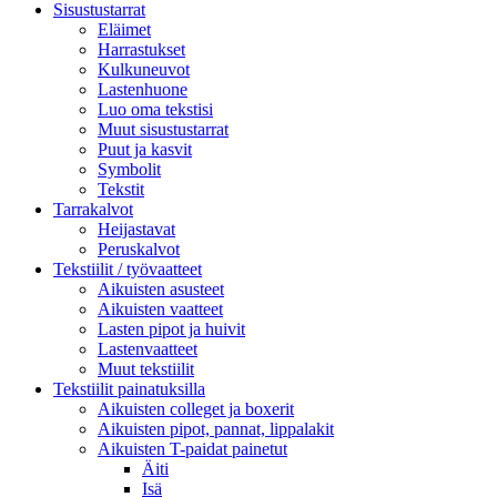
Sisustustarrat
Eläimet
Harrastukset
Kulkuneuvot
Lastenhuone
Luo oma tekstisi
Muut sisustustarrat
Puut ja kasvit
Symbolit
Tekstit
Tarrakalvot
Heijastavat
Peruskalvot
Tekstiilit / työvaatteet
Aikuisten asusteet
Aikuisten vaatteet
Lasten pipot ja huivit
Lastenvaatteet
Muut tekstiilit
Tekstiilit painatuksilla
Aikuisten colleget ja boxerit
Aikuisten pipot, pannat, lippalakit
Aikuisten T-paidat painetut
Äiti
Isä