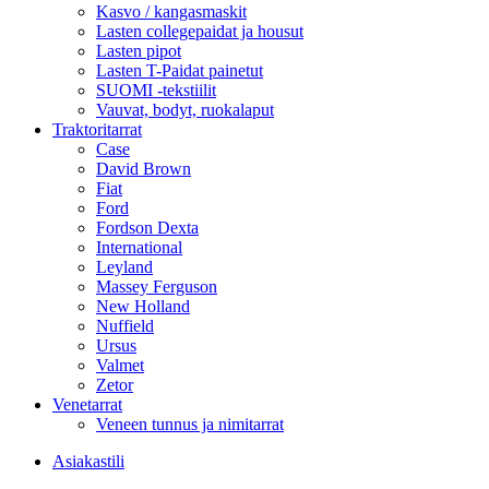
Kasvo / kangasmaskit
Lasten collegepaidat ja housut
Lasten pipot
Lasten T-Paidat painetut
SUOMI -tekstiilit
Vauvat, bodyt, ruokalaput
Traktoritarrat
Case
David Brown
Fiat
Ford
Fordson Dexta
International
Leyland
Massey Ferguson
New Holland
Nuffield
Ursus
Valmet
Zetor
Venetarrat
Veneen tunnus ja nimitarrat
Asiakastili