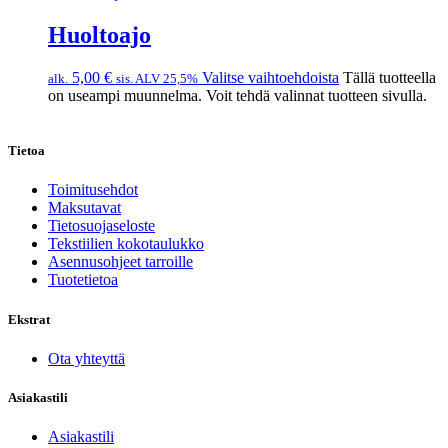
Huoltoajo
5,00
€
Valitse vaihtoehdoista
Tällä tuotteella
alk.
sis. ALV 25,5%
on useampi muunnelma. Voit tehdä valinnat tuotteen sivulla.
Tietoa
Toimitusehdot
Maksutavat
Tietosuojaseloste
Tekstiilien kokotaulukko
Asennusohjeet tarroille
Tuotetietoa
Ekstrat
Ota yhteyttä
Asiakastili
Asiakastili