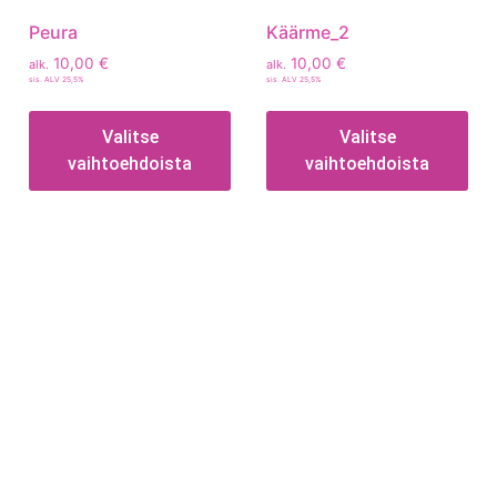
Peura
Käärme_2
10,00
€
10,00
€
alk.
alk.
sis. ALV 25,5%
sis. ALV 25,5%
Valitse
Valitse
vaihtoehdoista
vaihtoehdoista
Tietoa
Toimitusehdot
Maksutavat
Tietosuojaseloste