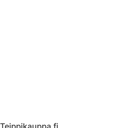
Tekstiilien kokotaulukko
Asennusohjeet tarroille
Tuotetietoa
Ekstrat
Ota yhteyttä
Asiakastili
Asiakastili
Teippikauppa.fi