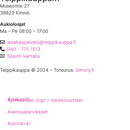
Museontie 27
39820 Kihniö
Aukioloajat
Ma – Pe 08:00 – 17:00
asiakaspalvelu@teippikauppa.fi
040 - 775 1513
Sijainti kartalla
Teippikauppa © 2024 – Toteutus:
Simonj.fi
Asiakastili
Ajoneuvojen logo / merkkituotteet
Asennustarvikkeet
Autotarrat