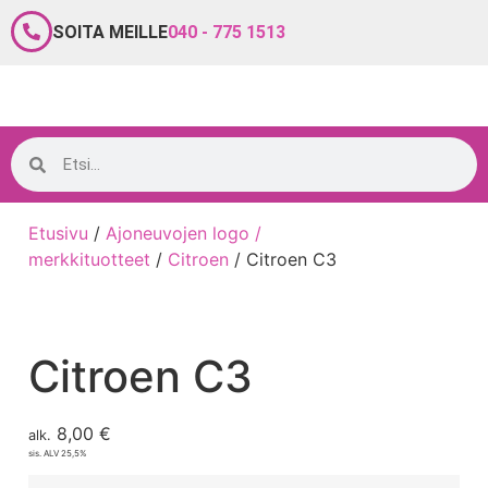
SOITA MEILLE
040 - 775 1513
Etusivu
/
Ajoneuvojen logo /
merkkituotteet
/
Citroen
/ Citroen C3
Citroen C3
8,00
€
alk.
sis. ALV 25,5%