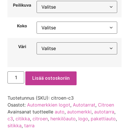
Peilikuva
Koko
Väri
Lisää ostoskoriin
Tuotetunnus (SKU):
citroen-c3
Osastot:
Automerkkien logot
,
Autotarrat
,
Citroen
Avainsanat tuotteelle
auto
,
automerkki
,
autotarra
,
c3
,
citikka
,
citroen
,
henkilöauto
,
logo
,
pakettiauto
,
sitikka
,
tarra