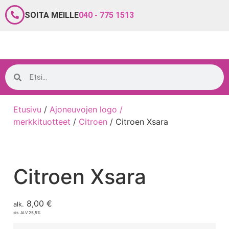
SOITA MEILLE
040 - 775 1513
Etusivu
/
Ajoneuvojen logo /
merkkituotteet
/
Citroen
/ Citroen Xsara
Citroen Xsara
8,00
€
alk.
sis. ALV 25,5%