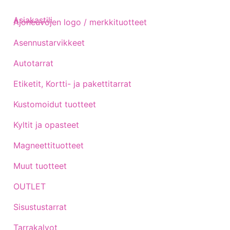
Asiakastili
Ajoneuvojen logo / merkkituotteet
Asennustarvikkeet
Autotarrat
Etiketit, Kortti- ja pakettitarrat
Kustomoidut tuotteet
Kyltit ja opasteet
Magneettituotteet
Muut tuotteet
OUTLET
Sisustustarrat
Tarrakalvot