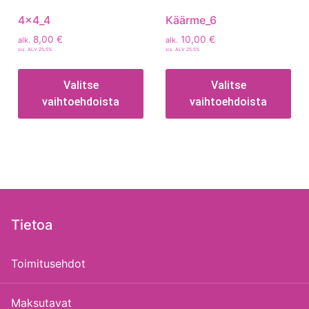
4x4_4
Käärme_6
8,00
€
10,00
€
alk.
alk.
sis. ALV 25,5%
sis. ALV 25,5%
Valitse
Valitse
vaihtoehdoista
vaihtoehdoista
Tietoa
Toimitusehdot
Maksutavat