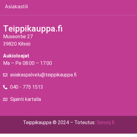
Asiakastili
Teippikauppa.fi
Museontie 27
39820 Kihniö
Aukioloajat
Ma – Pe 08:00 – 17:00
asiakaspalvelu@teippikauppa.fi
040 - 775 1513
Sijainti kartalla
Teippikauppa © 2024 – Toteutus:
Simonj.fi