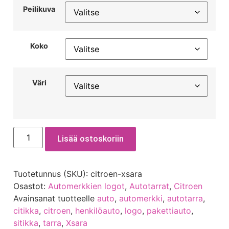
Peilikuva
Koko
Väri
Lisää ostoskoriin
Tuotetunnus (SKU):
citroen-xsara
Osastot:
Automerkkien logot
,
Autotarrat
,
Citroen
Avainsanat tuotteelle
auto
,
automerkki
,
autotarra
,
citikka
,
citroen
,
henkilöauto
,
logo
,
pakettiauto
,
sitikka
,
tarra
,
Xsara