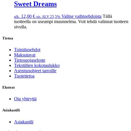
Sweet Dreams
12,00
€
Valitse vaihtoehdoista
Tällä
alk.
sis. ALV 25,5%
tuotteella on useampi muunnelma. Voit tehdä valinnat tuotteen
sivulla.
Tietoa
Toimitusehdot
Maksutavat
Tietosuojaseloste
Tekstiilien kokotaulukko
Asennusohjeet tarroille
Tuotetietoa
Ekstrat
Ota yhteyttä
Asiakastili
Asiakastili