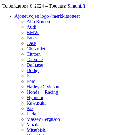
Teippikauppa © 2024 – Toteutus:
Simonj.fi
Ajoneuvojen logo / merkkituotteet
Alfa Romeo
Audi
BMW
Buick
Case
Chevrolet
Citroen
Corvette
Daihatsu
Dodge
Fiat
Ford
Harley-Davidson
Honda + Racing
Hyundai
Kawasaki
Kia
Lada
Massey Ferguson
Mazda
Mitsubishi