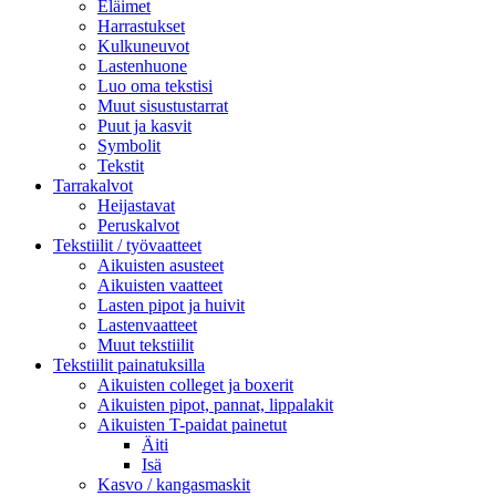
Eläimet
Harrastukset
Kulkuneuvot
Lastenhuone
Luo oma tekstisi
Muut sisustustarrat
Puut ja kasvit
Symbolit
Tekstit
Tarrakalvot
Heijastavat
Peruskalvot
Tekstiilit / työvaatteet
Aikuisten asusteet
Aikuisten vaatteet
Lasten pipot ja huivit
Lastenvaatteet
Muut tekstiilit
Tekstiilit painatuksilla
Aikuisten colleget ja boxerit
Aikuisten pipot, pannat, lippalakit
Aikuisten T-paidat painetut
Äiti
Isä
Kasvo / kangasmaskit