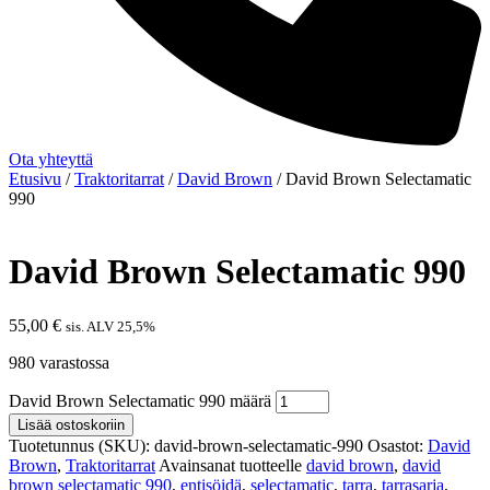
Ota yhteyttä
Etusivu
/
Traktoritarrat
/
David Brown
/ David Brown Selectamatic
990
David Brown Selectamatic 990
55,00
€
sis. ALV 25,5%
980 varastossa
David Brown Selectamatic 990 määrä
Lisää ostoskoriin
Tuotetunnus (SKU):
david-brown-selectamatic-990
Osastot:
David
Brown
,
Traktoritarrat
Avainsanat tuotteelle
david brown
,
david
brown selectamatic 990
,
entisöidä
,
selectamatic
,
tarra
,
tarrasarja
,