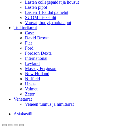
Lasten collegepaidat ja housut
Lasten pipot
Lasten T-Paidat painetut
SUOMI -tekstiilit
Vauvat, bodyt, ruokalaput
Traktoritarrat
Case
David Brown
Fiat
Ford
Fordson Dexta
International
Leyland
Massey Ferguson
New Holland
Nuffield
Ursus
Valmet
Zetor
Venetarrat
Veneen tunnus ja nimitarrat
Asiakastili