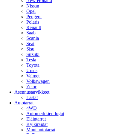
New Holland
Nissan
Opel
Peugeot
Polaris
Renault
Saab
Scania
Seat
Sisu
Suzuki
Tesla
Toyota
Ursus
Valmet
Volkswagen
Zetor
Asennustarvikkeet
Lastat
Autotarrat
4WD
Automerkkien logot
Eläintarrat
Kylkiraidat
Muut autotarrat