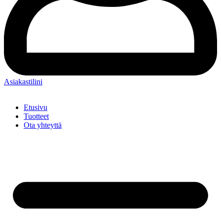
Asiakastilini
Etusivu
Tuotteet
Ota yhteyttä