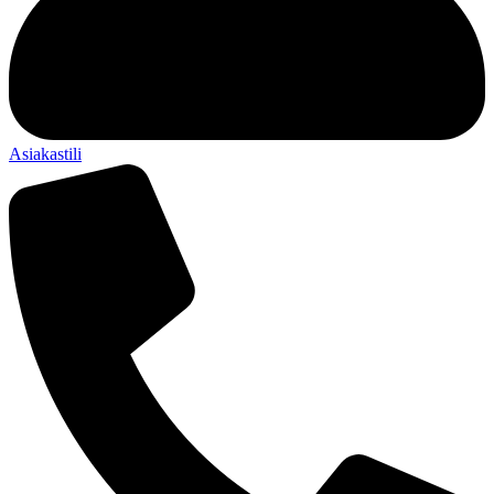
Asiakastili