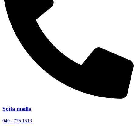
Soita meille
040 - 775 1513