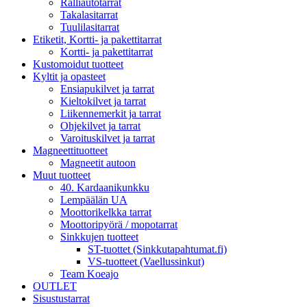
Ralliautotarrat
Takalasitarrat
Tuulilasitarrat
Etiketit, Kortti- ja pakettitarrat
Kortti- ja pakettitarrat
Kustomoidut tuotteet
Kyltit ja opasteet
Ensiapukilvet ja tarrat
Kieltokilvet ja tarrat
Liikennemerkit ja tarrat
Ohjekilvet ja tarrat
Varoituskilvet ja tarrat
Magneettituotteet
Magneetit autoon
Muut tuotteet
40. Kardaanikunkku
Lempäälän UA
Moottorikelkka tarrat
Moottoripyörä / mopotarrat
Sinkkujen tuotteet
ST-tuottet (Sinkkutapahtumat.fi)
VS-tuotteet (Vaellussinkut)
Team Koeajo
OUTLET
Sisustustarrat