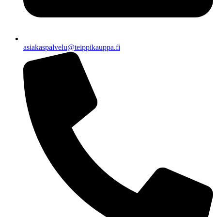
asiakaspalvelu@teippikauppa.fi