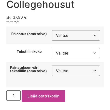
Collegehousut
37,90
€
alk.
sis. ALV 25,5%
Painatus (oma toive)
Tekstiilin koko
Painatuksen väri
tekstiiliin (oma toive)
Lisää ostoskoriin