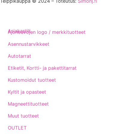
Teippikauppa © 2024 – Toteutus:
Simonj.fi
Asiakastili
Ajoneuvojen logo / merkkituotteet
Asennustarvikkeet
Autotarrat
Etiketit, Kortti- ja pakettitarrat
Kustomoidut tuotteet
Kyltit ja opasteet
Magneettituotteet
Muut tuotteet
OUTLET