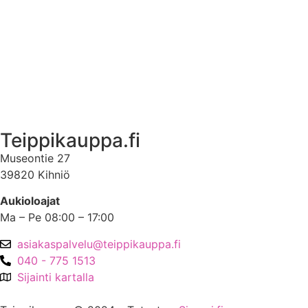
Ota yhteyttä
Asiakastili
Asiakastili
Teippikauppa.fi
Museontie 27
39820 Kihniö
Aukioloajat
Ma – Pe 08:00 – 17:00
asiakaspalvelu@teippikauppa.fi
040 - 775 1513
Sijainti kartalla