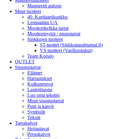
Magneettituotteet
Magneetit autoon
Muut tuotteet
40. Kardaanikunkku
Lempäälän UA
Moottorikelkka tarrat
Moottoripyörä / mopotarrat
Sinkkujen tuotteet
ST-tuottet (Sinkkutapahtumat.fi)
VS-tuotteet (Vaellussinkut)
Team Koeajo
OUTLET
Sisustustarrat
Eläimet
Harrastukset
Kulkuneuvot
Lastenhuone
Luo oma tekstisi
Muut sisustustarrat
Puut ja kasvit
Symbolit
Tekstit
Tarrakalvot
Heijastavat
Peruskalvot