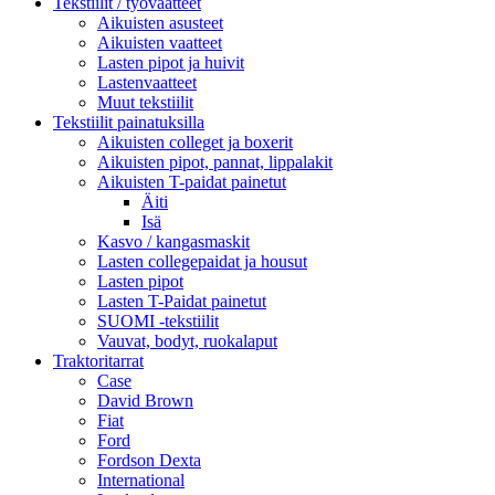
Tekstiilit / työvaatteet
Aikuisten asusteet
Aikuisten vaatteet
Lasten pipot ja huivit
Lastenvaatteet
Muut tekstiilit
Tekstiilit painatuksilla
Aikuisten colleget ja boxerit
Aikuisten pipot, pannat, lippalakit
Aikuisten T-paidat painetut
Äiti
Isä
Kasvo / kangasmaskit
Lasten collegepaidat ja housut
Lasten pipot
Lasten T-Paidat painetut
SUOMI -tekstiilit
Vauvat, bodyt, ruokalaput
Traktoritarrat
Case
David Brown
Fiat
Ford
Fordson Dexta
International