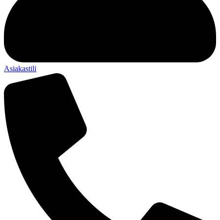
Asiakastili