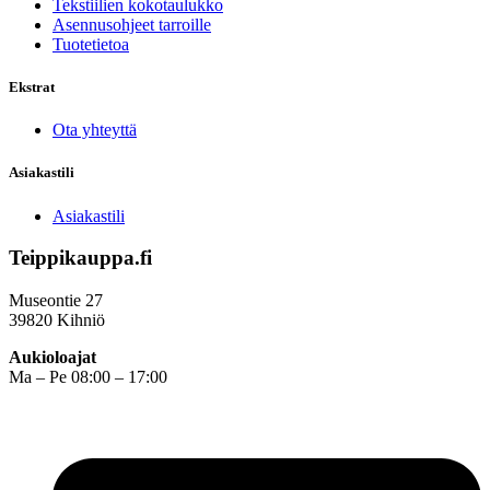
Tekstiilien kokotaulukko
Asennusohjeet tarroille
Tuotetietoa
Ekstrat
Ota yhteyttä
Asiakastili
Asiakastili
Teippikauppa.fi
Museontie 27
39820 Kihniö
Aukioloajat
Ma – Pe 08:00 – 17:00