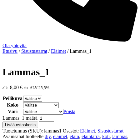
Ota yhteyttä
Etusivu
/
Sisustustarrat
/
Eläimet
/ Lammas_1
Lammas_1
8,00
€
alk.
sis. ALV 25,5%
Peilikuva
Koko
Väri
Poista
Lammas_1 määrä
Lisää ostoskoriin
Tuotetunnus (SKU):
lammas1
Osastot:
Eläimet
,
Sisustustarrat
Avainsanat tuotteelle
diy
,
eläimet
,
eläin
,
eläintarra
,
koti
,
lammas
,