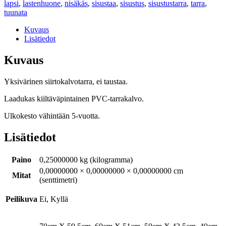
lapsi
,
lastenhuone
,
nisäkäs
,
sisustaa
,
sisustus
,
sisustustarra
,
tarra
,
tuunata
Kuvaus
Lisätiedot
Kuvaus
Yksivärinen siirtokalvotarra, ei taustaa.
Laadukas kiiltäväpintainen PVC-tarrakalvo.
Ulkokesto vähintään 5-vuotta.
Lisätiedot
Paino
0,25000000 kg (kilogramma)
0,00000000 × 0,00000000 × 0,00000000 cm
Mitat
(senttimetri)
Peilikuva
Ei, Kyllä