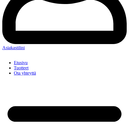
Asiakastilini
Etusivu
Tuotteet
Ota yhteyttä