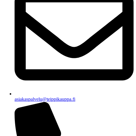
asiakaspalvelu@teippikauppa.fi