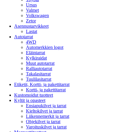
Ursus
Valmet
Volkswagen
Zetor
Asennustarvikkeet
Lastat
Autotarrat
4WD
Automerkkien logot
Eläintarrat
Kylkiraidat
Muut autotarrat
Ralliautotarrat
Takalasitarrat
Tuulilasitarrat
Etiketit, Kortti- ja pakettitarrat
Kortti- ja pakettitarrat
Kustomoidut tuotteet
Kyltit ja opasteet
Ensiapukilvet ja tarrat
Kieltokilvet ja tarrat
Liikennemerkit ja tarrat
Ohjekilvet ja tarrat
Varoituskilvet ja tarrat