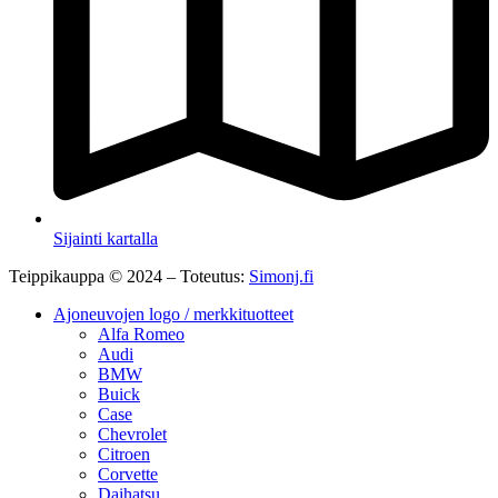
Sijainti kartalla
Teippikauppa © 2024 – Toteutus:
Simonj.fi
Ajoneuvojen logo / merkkituotteet
Alfa Romeo
Audi
BMW
Buick
Case
Chevrolet
Citroen
Corvette
Daihatsu