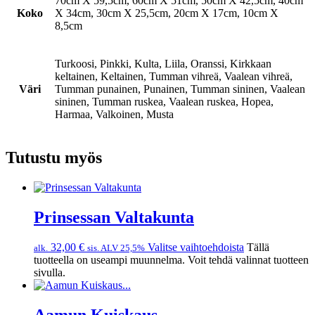
70cm X 59,5cm, 60cm X 51cm, 50cm X 42,5cm, 40cm
Koko
X 34cm, 30cm X 25,5cm, 20cm X 17cm, 10cm X
8,5cm
Turkoosi, Pinkki, Kulta, Liila, Oranssi, Kirkkaan
keltainen, Keltainen, Tumman vihreä, Vaalean vihreä,
Väri
Tumman punainen, Punainen, Tumman sininen, Vaalean
sininen, Tumman ruskea, Vaalean ruskea, Hopea,
Harmaa, Valkoinen, Musta
Tutustu myös
Prinsessan Valtakunta
32,00
€
Valitse vaihtoehdoista
Tällä
alk.
sis. ALV 25,5%
tuotteella on useampi muunnelma. Voit tehdä valinnat tuotteen
sivulla.