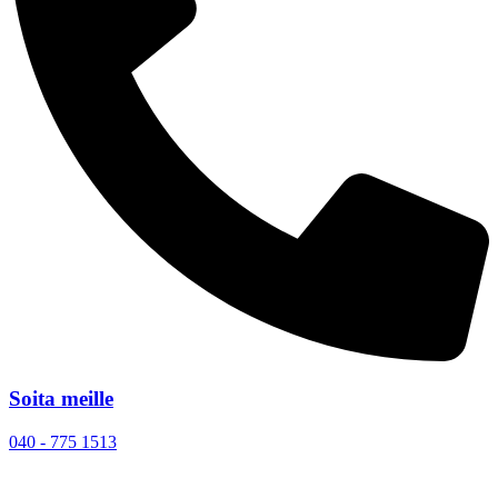
Soita meille
040 - 775 1513