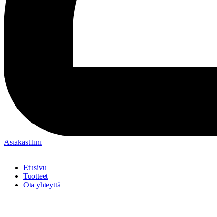
Asiakastilini
Etusivu
Tuotteet
Ota yhteyttä