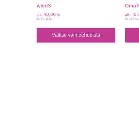
wisd3
Oma K
40,00
€
16,
alk.
alk.
sis. ALV 25,5%
sis. ALV 25,
Valitse vaihtoehdoista
Tietoa
Toimitusehdot
Maksutavat
Tietosuojaseloste