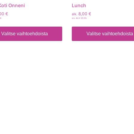
oti Onneni
Lunch
00
€
8,00
€
alk.
5%
sis. ALV 25,5%
Valitse vaihtoehdoista
Valitse vaihtoehdoista