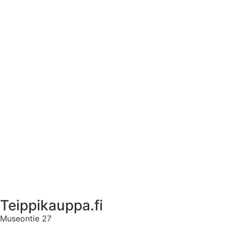
Tekstiilien kokotaulukko
Asennusohjeet tarroille
Tuotetietoa
Ekstrat
Ota yhteyttä
Asiakastili
Asiakastili
Teippikauppa.fi
Museontie 27