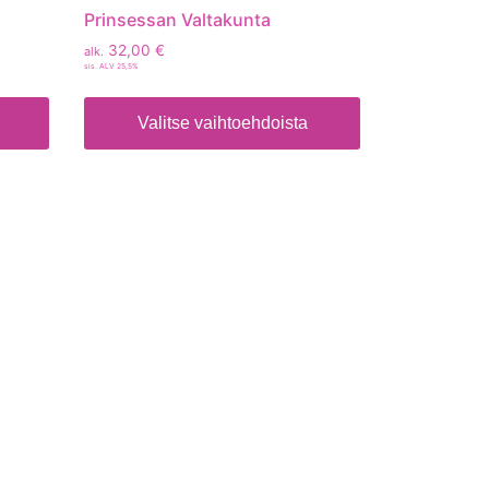
Prinsessan Valtakunta
32,00
€
alk.
sis. ALV 25,5%
Valitse vaihtoehdoista