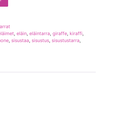
arrat
eläimet
,
eläin
,
eläintarra
,
giraffe
,
kiraffi
,
uone
,
sisustaa
,
sisustus
,
sisustustarra
,