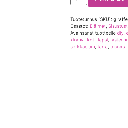
Tuotetunnus (SKU):
giraffe
Osastot:
Eläimet
,
Sisustust
Avainsanat tuotteelle
diy
,
kirahvi
,
koti
,
lapsi
,
lastenh
sorkkaeläin
,
tarra
,
tuunata