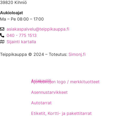
39820 Kihniö
Aukioloajat
Ma – Pe 08:00 – 17:00
asiakaspalvelu@teippikauppa.fi
040 - 775 1513
Sijainti kartalla
Teippikauppa © 2024 – Toteutus:
Simonj.fi
Asiakastili
Ajoneuvojen logo / merkkituotteet
Asennustarvikkeet
Autotarrat
Etiketit, Kortti- ja pakettitarrat