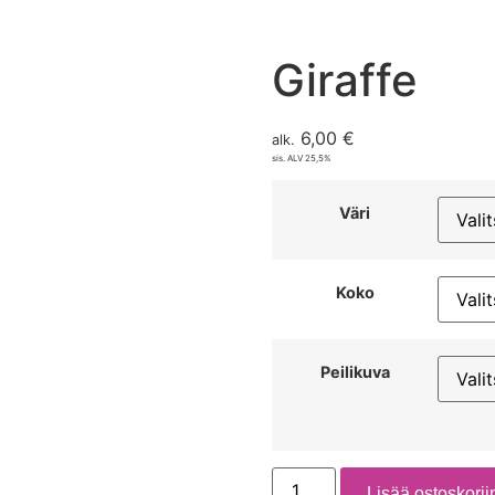
Giraffe
6,00
€
alk.
sis. ALV 25,5%
Väri
Koko
Peilikuva
Lisää ostoskorii