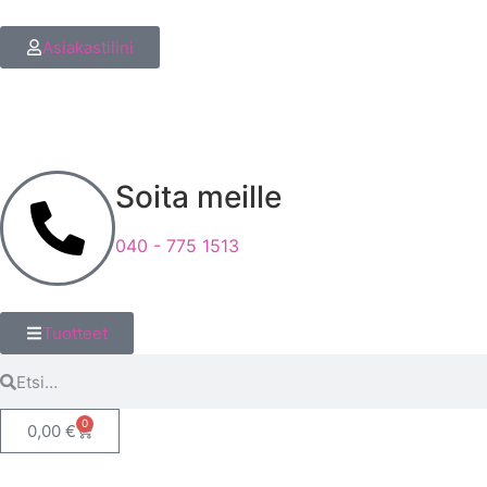
Asiakastilini
Soita meille
040 - 775 1513
Tuotteet
0
0,00
€