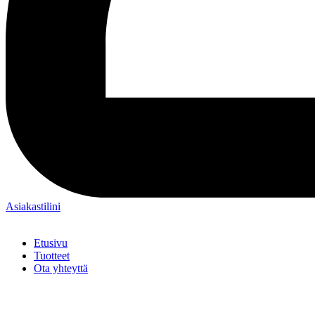
Asiakastilini
Etusivu
Tuotteet
Ota yhteyttä