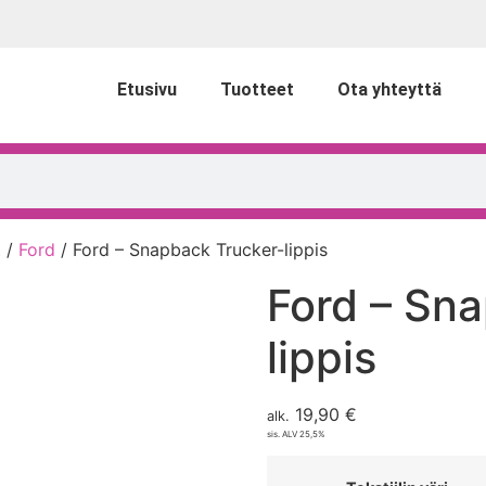
Etusivu
Tuotteet
Ota yhteyttä
t
/
Ford
/ Ford – Snapback Trucker-lippis
Ford – Sn
lippis
19,90
€
alk.
sis. ALV 25,5%