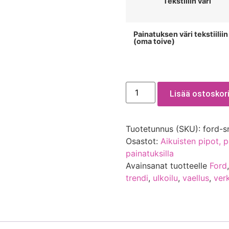
Tekstiilin väri
Painatuksen väri tekstiiliin
(oma toive)
Lisää ostoskori
Tuotetunnus (SKU):
ford-s
Osastot:
Aikuisten pipot, p
painatuksilla
Avainsanat tuotteelle
Ford
trendi
,
ulkoilu
,
vaellus
,
ver