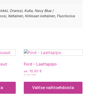
inkki, Oranssi, Kulta, Navy Blue /
osi, Keltainen, Kirkkaan keltainen, Fluorisoiva
usut
Ford – Laattapipo
19,90
€
alk.
sis. ALV 25,5%
ta
Valitse vaihtoehdoista