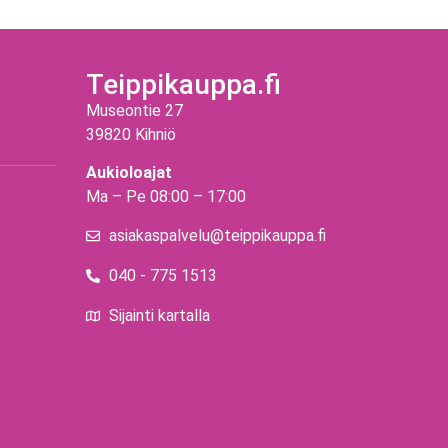
Teippikauppa.fi
Museontie 27
39820 Kihniö
Aukioloajat
Ma – Pe 08:00 – 17:00
asiakaspalvelu@teippikauppa.fi
040 - 775 1513
Sijainti kartalla