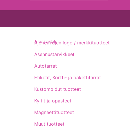
Asiakastili
Ajoneuvojen logo / merkkituotteet
Asennustarvikkeet
Autotarrat
Etiketit, Kortti- ja pakettitarrat
Kustomoidut tuotteet
Kyltit ja opasteet
Magneettituotteet
Muut tuotteet