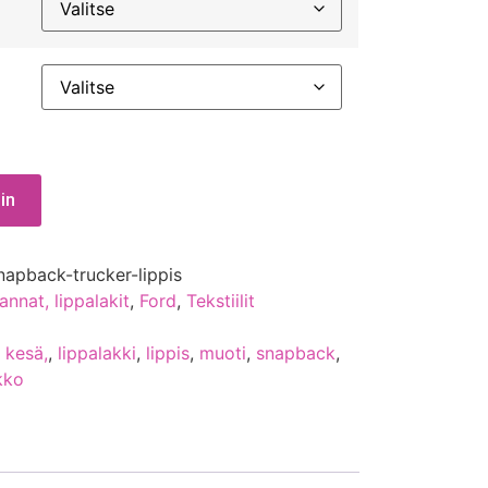
in
napback-trucker-lippis
annat, lippalakit
,
Ford
,
Tekstiilit
,
kesä,
,
lippalakki
,
lippis
,
muoti
,
snapback
,
kko