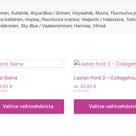
nen, Kultahile, Royal Blue / Sininen, Hopeahile, Musta, Fluorisoiva p
 keltainen, Hopea, Fluorisoiva oranssi, Heijastin / heijastava, Turko
 Valkoinen, Sky Blue / Vaaleansininen, Harmaa, Vihreä
d Sierra
Lasten Ford 2 – Collegeho
8,00
€
42,90
€
alk.
LV 25,5%
sis. ALV 25,5%
Valitse vaihtoehdoista
Valitse vaihtoehdois