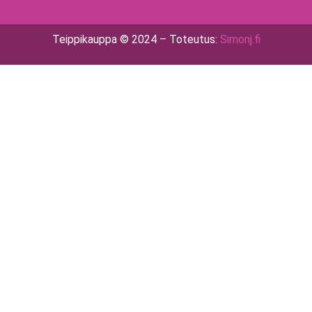
Teippikauppa © 2024 – Toteutus:
Simonj.fi