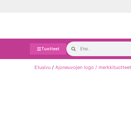
Tuotteet
Etusivu
/
Ajoneuvojen logo / merkkituottee