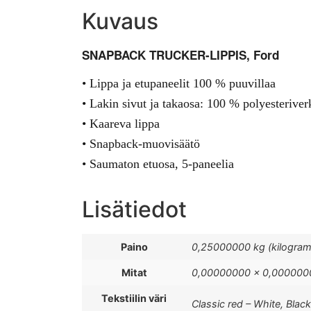
Kuvaus
SNAPBACK TRUCKER-LIPPIS, Ford
• Lippa ja etupaneelit 100 % puuvillaa
• Lakin sivut ja takaosa: 100 % polyesterive
• Kaareva lippa
• Snapback-muovisäätö
• Saumaton etuosa, 5-paneelia
Lisätiedot
Paino
0,25000000 kg (kilogra
Mitat
0,00000000 × 0,0000000
Tekstiilin väri
Classic red – White, Black