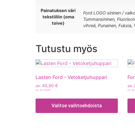
Painatuksen väri
Ford LOGO sininen / valkoi
tekstiiliin (oma
Tummansininen, Fluorisoiva
toive)
vihreä, Punainen, Fuksia,
Tutustu myös
Lasten Ford – Vetoketjuhuppari
For
45,90
€
alk.
alk.
sis. ALV 25,5%
sis. A
Valitse vaihtoehdoista