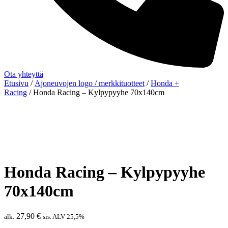
Ota yhteyttä
Etusivu
/
Ajoneuvojen logo / merkkituotteet
/
Honda +
Racing
/ Honda Racing – Kylpypyyhe 70x140cm
Honda Racing – Kylpypyyhe
70x140cm
27,90
€
alk.
sis. ALV 25,5%