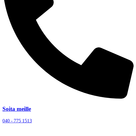
Soita meille
040 - 775 1513