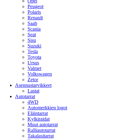
Opel
Peugeot
Polaris
Renault
Saab
Scania
Seat
Sisu
Suzuki
Tesla
Toyota
Ursus
Valmet
Volkswagen
Zetor
Asennustarvikkeet
Lastat
Autotarrat
4WD
Automerkkien logot
Eläintarrat
Kylkiraidat
Muut autotarrat
Ralliautotarrat
Takalasitarrat