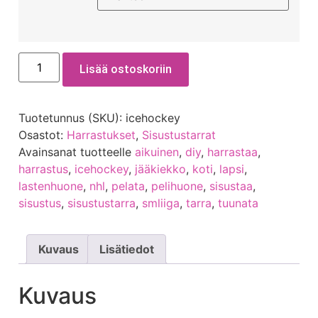
Lisää ostoskoriin
Tuotetunnus (SKU):
icehockey
Osastot:
Harrastukset
,
Sisustustarrat
Avainsanat tuotteelle
aikuinen
,
diy
,
harrastaa
,
harrastus
,
icehockey
,
jääkiekko
,
koti
,
lapsi
,
lastenhuone
,
nhl
,
pelata
,
pelihuone
,
sisustaa
,
sisustus
,
sisustustarra
,
smliiga
,
tarra
,
tuunata
Kuvaus
Lisätiedot
Kuvaus