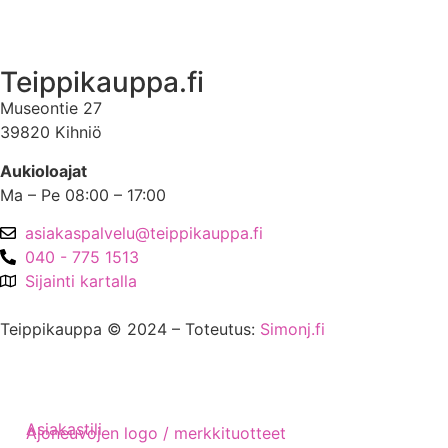
Asiakastili
Teippikauppa.fi
Museontie 27
39820 Kihniö
Aukioloajat
Ma – Pe 08:00 – 17:00
asiakaspalvelu@teippikauppa.fi
040 - 775 1513
Sijainti kartalla
Teippikauppa © 2024 – Toteutus:
Simonj.fi
Asiakastili
Ajoneuvojen logo / merkkituotteet