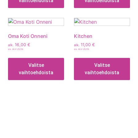
vaihtoehdoista
vaihtoehdoista
Oma Koti Onneni
Kitchen
16,00
€
11,00
€
alk.
alk.
sis. ALV 25,5%
sis. ALV 25,5%
Valitse
Valitse
vaihtoehdoista
vaihtoehdoista
Tietoa
Toimitusehdot