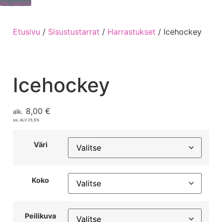
Ota yhteyttä
Etusivu
/
Sisustustarrat
/
Harrastukset
/ Icehockey
Icehockey
8,00
€
alk.
sis. ALV 25,5%
Väri
Koko
Peilikuva