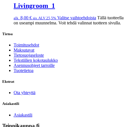
Livingroom_1
8,00
€
Valitse vaihtoehdoista
Tällä tuotteella
alk.
sis. ALV 25,5%
on useampi muunnelma. Voit tehdä valinnat tuotteen sivulla.
Tietoa
Toimitusehdot
Maksutavat
Tietosuojaseloste
Tekstiilien kokotaulukko
Asennusohjeet tarroille
Tuotetietoa
Ekstrat
Ota yhteyttä
Asiakastili
Asiakastili
Teippikauppa.fi