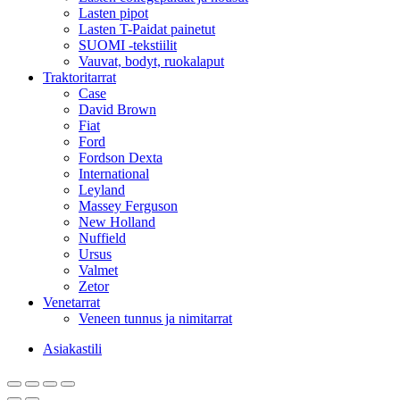
Lasten pipot
Lasten T-Paidat painetut
SUOMI -tekstiilit
Vauvat, bodyt, ruokalaput
Traktoritarrat
Case
David Brown
Fiat
Ford
Fordson Dexta
International
Leyland
Massey Ferguson
New Holland
Nuffield
Ursus
Valmet
Zetor
Venetarrat
Veneen tunnus ja nimitarrat
Asiakastili