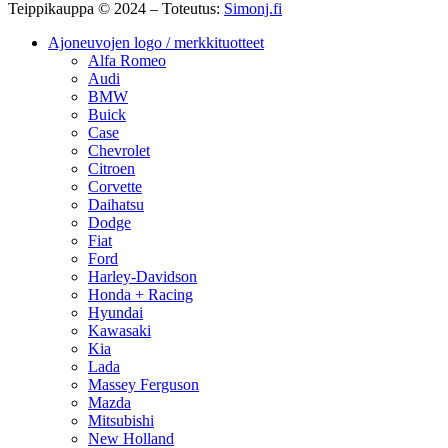
Teippikauppa © 2024 – Toteutus:
Simonj.fi
Ajoneuvojen logo / merkkituotteet
Alfa Romeo
Audi
BMW
Buick
Case
Chevrolet
Citroen
Corvette
Daihatsu
Dodge
Fiat
Ford
Harley-Davidson
Honda + Racing
Hyundai
Kawasaki
Kia
Lada
Massey Ferguson
Mazda
Mitsubishi
New Holland