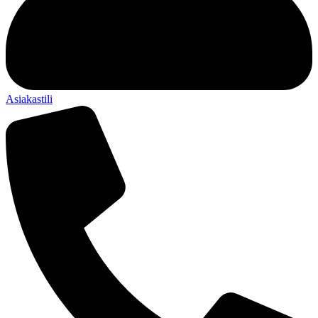
Asiakastili