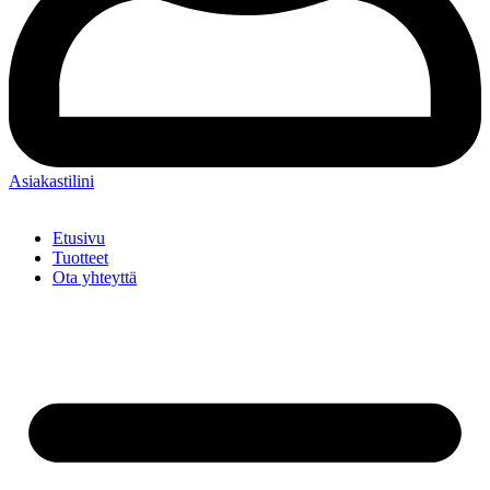
Asiakastilini
Etusivu
Tuotteet
Ota yhteyttä