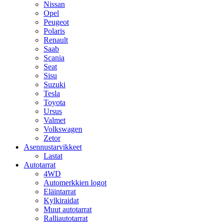
Nissan
Opel
Peugeot
Polaris
Renault
Saab
Scania
Seat
Sisu
Suzuki
Tesla
Toyota
Ursus
Valmet
Volkswagen
Zetor
Asennustarvikkeet
Lastat
Autotarrat
4WD
Automerkkien logot
Eläintarrat
Kylkiraidat
Muut autotarrat
Ralliautotarrat