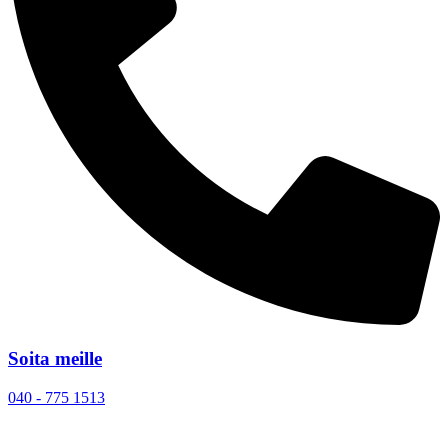
Soita meille
040 - 775 1513