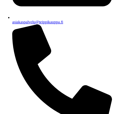
asiakaspalvelu@teippikauppa.fi