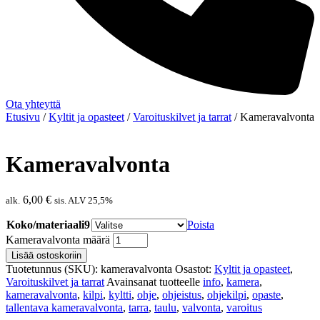
Ota yhteyttä
Etusivu
/
Kyltit ja opasteet
/
Varoituskilvet ja tarrat
/ Kameravalvonta
Kameravalvonta
6,00
€
alk.
sis. ALV 25,5%
Koko/materiaali9
Poista
Kameravalvonta määrä
Lisää ostoskoriin
Tuotetunnus (SKU):
kameravalvonta
Osastot:
Kyltit ja opasteet
,
Varoituskilvet ja tarrat
Avainsanat tuotteelle
info
,
kamera
,
kameravalvonta
,
kilpi
,
kyltti
,
ohje
,
ohjeistus
,
ohjekilpi
,
opaste
,
tallentava kameravalvonta
,
tarra
,
taulu
,
valvonta
,
varoitus