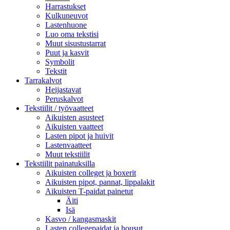
Harrastukset
Kulkuneuvot
Lastenhuone
Luo oma tekstisi
Muut sisustustarrat
Puut ja kasvit
Symbolit
Tekstit
Tarrakalvot
Heijastavat
Peruskalvot
Tekstiilit / työvaatteet
Aikuisten asusteet
Aikuisten vaatteet
Lasten pipot ja huivit
Lastenvaatteet
Muut tekstiilit
Tekstiilit painatuksilla
Aikuisten colleget ja boxerit
Aikuisten pipot, pannat, lippalakit
Aikuisten T-paidat painetut
Äiti
Isä
Kasvo / kangasmaskit
Lasten collegepaidat ja housut