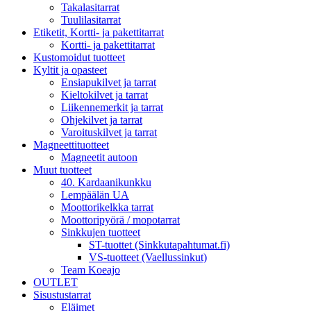
Takalasitarrat
Tuulilasitarrat
Etiketit, Kortti- ja pakettitarrat
Kortti- ja pakettitarrat
Kustomoidut tuotteet
Kyltit ja opasteet
Ensiapukilvet ja tarrat
Kieltokilvet ja tarrat
Liikennemerkit ja tarrat
Ohjekilvet ja tarrat
Varoituskilvet ja tarrat
Magneettituotteet
Magneetit autoon
Muut tuotteet
40. Kardaanikunkku
Lempäälän UA
Moottorikelkka tarrat
Moottoripyörä / mopotarrat
Sinkkujen tuotteet
ST-tuottet (Sinkkutapahtumat.fi)
VS-tuotteet (Vaellussinkut)
Team Koeajo
OUTLET
Sisustustarrat
Eläimet