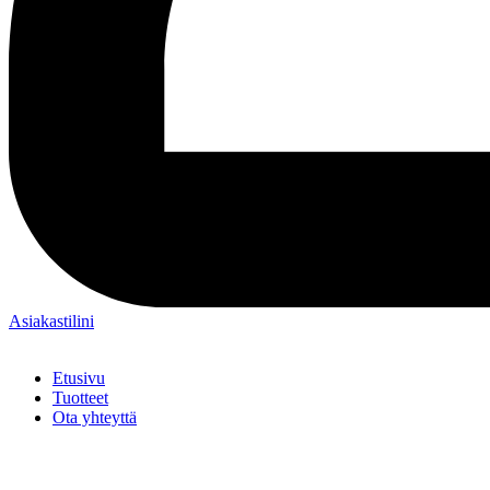
Asiakastilini
Etusivu
Tuotteet
Ota yhteyttä