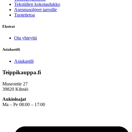
Tekstiilien kokotaulukko
Asennusohjeet tarroille
Tuotetietoa
Ekstrat
Ota yhteyttä
Asiakastili
Asiakastili
Teippikauppa.fi
Museontie 27
39820 Kihniö
Aukioloajat
Ma – Pe 08:00 – 17:00