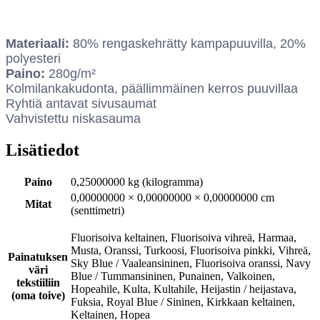
Materiaali:
80% rengaskehrätty kampapuuvilla, 20%
polyesteri
Paino:
280g/m²
Kolmilankakudonta, päällimmäinen kerros puuvillaa
Ryhtiä antavat sivusaumat
Vahvistettu niskasauma
Lisätiedot
Paino
0,25000000 kg (kilogramma)
0,00000000 × 0,00000000 × 0,00000000 cm
Mitat
(senttimetri)
Fluorisoiva keltainen, Fluorisoiva vihreä, Harmaa,
Musta, Oranssi, Turkoosi, Fluorisoiva pinkki, Vihreä,
Painatuksen
Sky Blue / Vaaleansininen, Fluorisoiva oranssi, Navy
väri
Blue / Tummansininen, Punainen, Valkoinen,
tekstiiliin
Hopeahile, Kulta, Kultahile, Heijastin / heijastava,
(oma toive)
Fuksia, Royal Blue / Sininen, Kirkkaan keltainen,
Keltainen, Hopea