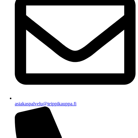
asiakaspalvelu@teippikauppa.fi