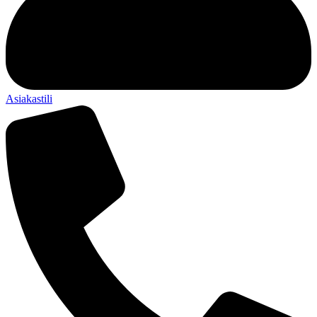
Asiakastili