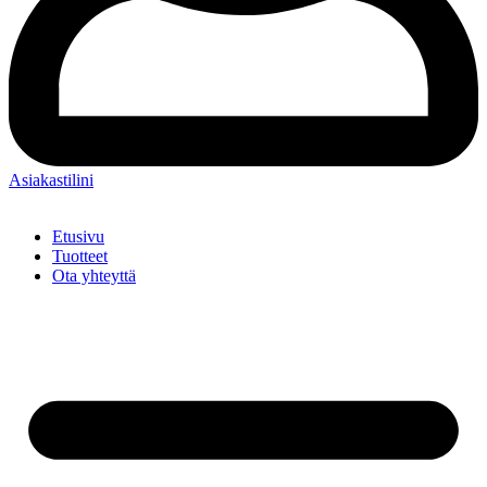
Asiakastilini
Etusivu
Tuotteet
Ota yhteyttä