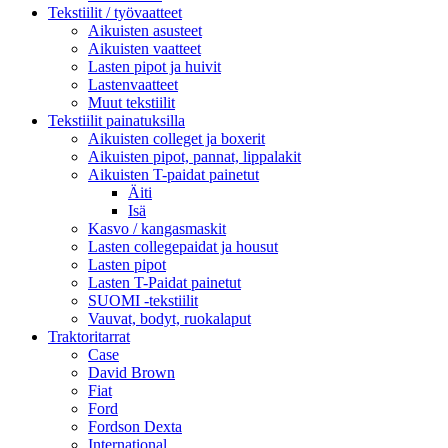
Tekstiilit / työvaatteet
Aikuisten asusteet
Aikuisten vaatteet
Lasten pipot ja huivit
Lastenvaatteet
Muut tekstiilit
Tekstiilit painatuksilla
Aikuisten colleget ja boxerit
Aikuisten pipot, pannat, lippalakit
Aikuisten T-paidat painetut
Äiti
Isä
Kasvo / kangasmaskit
Lasten collegepaidat ja housut
Lasten pipot
Lasten T-Paidat painetut
SUOMI -tekstiilit
Vauvat, bodyt, ruokalaput
Traktoritarrat
Case
David Brown
Fiat
Ford
Fordson Dexta
International