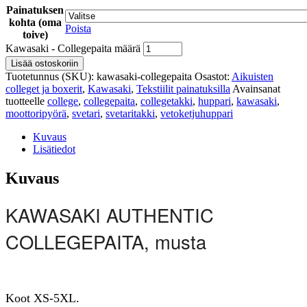
Painatuksen
kohta (oma
Poista
toive)
Kawasaki - Collegepaita määrä
Lisää ostoskoriin
Tuotetunnus (SKU):
kawasaki-collegepaita
Osastot:
Aikuisten
colleget ja boxerit
,
Kawasaki
,
Tekstiilit painatuksilla
Avainsanat
tuotteelle
college
,
collegepaita
,
collegetakki
,
huppari
,
kawasaki
,
moottoripyörä
,
svetari
,
svetaritakki
,
vetoketjuhuppari
Kuvaus
Lisätiedot
Kuvaus
KAWASAKI AUTHENTIC
COLLEGEPAITA, musta
Koot XS-5XL.