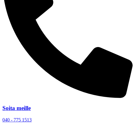
Soita meille
040 - 775 1513