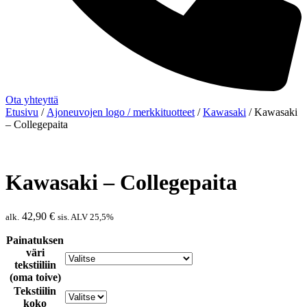
Ota yhteyttä
Etusivu
/
Ajoneuvojen logo / merkkituotteet
/
Kawasaki
/ Kawasaki
– Collegepaita
Kawasaki – Collegepaita
42,90
€
alk.
sis. ALV 25,5%
Painatuksen
väri
tekstiiliin
(oma toive)
Tekstiilin
koko