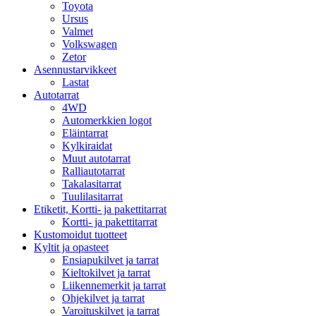
Toyota
Ursus
Valmet
Volkswagen
Zetor
Asennustarvikkeet
Lastat
Autotarrat
4WD
Automerkkien logot
Eläintarrat
Kylkiraidat
Muut autotarrat
Ralliautotarrat
Takalasitarrat
Tuulilasitarrat
Etiketit, Kortti- ja pakettitarrat
Kortti- ja pakettitarrat
Kustomoidut tuotteet
Kyltit ja opasteet
Ensiapukilvet ja tarrat
Kieltokilvet ja tarrat
Liikennemerkit ja tarrat
Ohjekilvet ja tarrat
Varoituskilvet ja tarrat