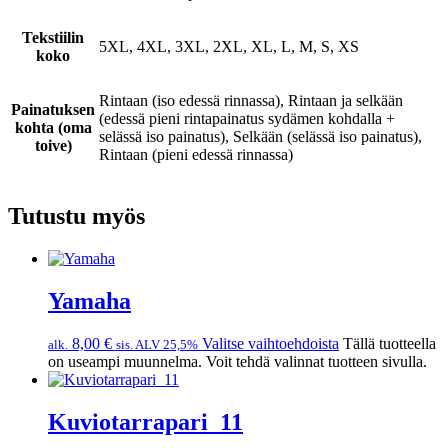
Tekstiilin
5XL, 4XL, 3XL, 2XL, XL, L, M, S, XS
koko
Rintaan (iso edessä rinnassa), Rintaan ja selkään
Painatuksen
(edessä pieni rintapainatus sydämen kohdalla +
kohta (oma
selässä iso painatus), Selkään (selässä iso painatus),
toive)
Rintaan (pieni edessä rinnassa)
Tutustu myös
Yamaha
8,00
€
Valitse vaihtoehdoista
Tällä tuotteella
alk.
sis. ALV 25,5%
on useampi muunnelma. Voit tehdä valinnat tuotteen sivulla.
Kuviotarrapari_11