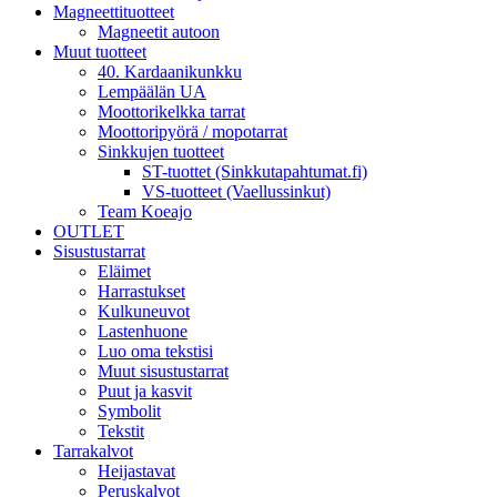
Magneettituotteet
Magneetit autoon
Muut tuotteet
40. Kardaanikunkku
Lempäälän UA
Moottorikelkka tarrat
Moottoripyörä / mopotarrat
Sinkkujen tuotteet
ST-tuottet (Sinkkutapahtumat.fi)
VS-tuotteet (Vaellussinkut)
Team Koeajo
OUTLET
Sisustustarrat
Eläimet
Harrastukset
Kulkuneuvot
Lastenhuone
Luo oma tekstisi
Muut sisustustarrat
Puut ja kasvit
Symbolit
Tekstit
Tarrakalvot
Heijastavat
Peruskalvot