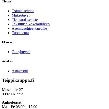
Tietoa
Toimitusehdot
Maksutavat
Tietosuojaseloste
Tekstiilien kokotaulukko
Asennusohjeet tarroille
Tuotetietoa
Ekstrat
Ota yhteyttä
Asiakastili
Asiakastili
Teippikauppa.fi
Museontie 27
39820 Kihniö
Aukioloajat
Ma – Pe 08:00 – 17:00