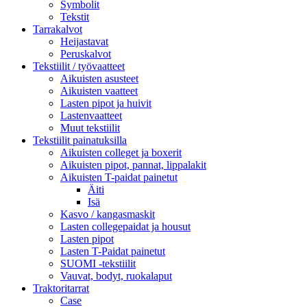
Symbolit
Tekstit
Tarrakalvot
Heijastavat
Peruskalvot
Tekstiilit / työvaatteet
Aikuisten asusteet
Aikuisten vaatteet
Lasten pipot ja huivit
Lastenvaatteet
Muut tekstiilit
Tekstiilit painatuksilla
Aikuisten colleget ja boxerit
Aikuisten pipot, pannat, lippalakit
Aikuisten T-paidat painetut
Äiti
Isä
Kasvo / kangasmaskit
Lasten collegepaidat ja housut
Lasten pipot
Lasten T-Paidat painetut
SUOMI -tekstiilit
Vauvat, bodyt, ruokalaput
Traktoritarrat
Case