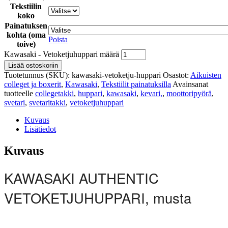
Tekstiilin
koko
Painatuksen
kohta (oma
Poista
toive)
Kawasaki - Vetoketjuhuppari määrä
Lisää ostoskoriin
Tuotetunnus (SKU):
kawasaki-vetoketju-huppari
Osastot:
Aikuisten
colleget ja boxerit
,
Kawasaki
,
Tekstiilit painatuksilla
Avainsanat
tuotteelle
collegetakki
,
huppari
,
kawasaki
,
kevari,
,
moottoripyörä
,
svetari
,
svetaritakki
,
vetoketjuhuppari
Kuvaus
Lisätiedot
Kuvaus
KAWASAKI AUTHENTIC
VETOKETJUHUPPARI, musta