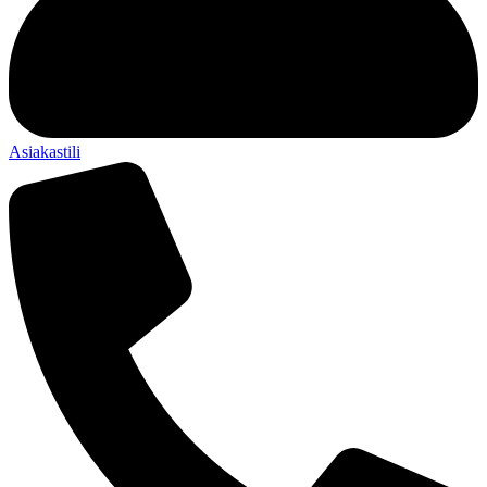
Asiakastili