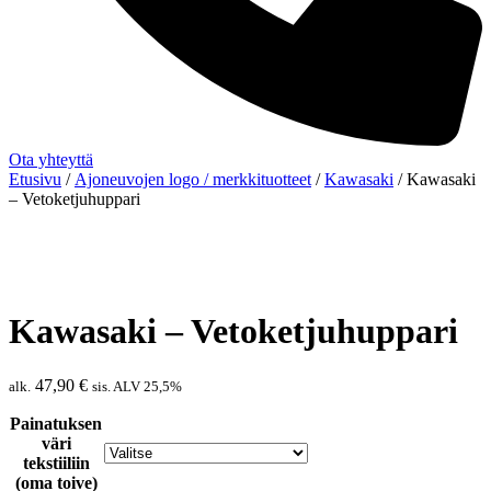
Ota yhteyttä
Etusivu
/
Ajoneuvojen logo / merkkituotteet
/
Kawasaki
/ Kawasaki
– Vetoketjuhuppari
Kawasaki – Vetoketjuhuppari
47,90
€
alk.
sis. ALV 25,5%
Painatuksen
väri
tekstiiliin
(oma toive)