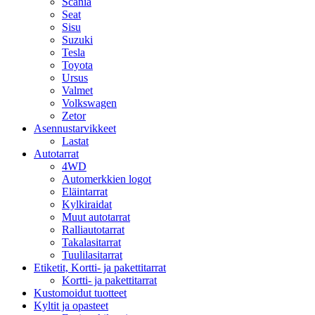
Scania
Seat
Sisu
Suzuki
Tesla
Toyota
Ursus
Valmet
Volkswagen
Zetor
Asennustarvikkeet
Lastat
Autotarrat
4WD
Automerkkien logot
Eläintarrat
Kylkiraidat
Muut autotarrat
Ralliautotarrat
Takalasitarrat
Tuulilasitarrat
Etiketit, Kortti- ja pakettitarrat
Kortti- ja pakettitarrat
Kustomoidut tuotteet
Kyltit ja opasteet