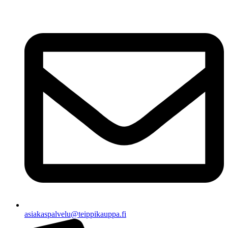
asiakaspalvelu@teippikauppa.fi