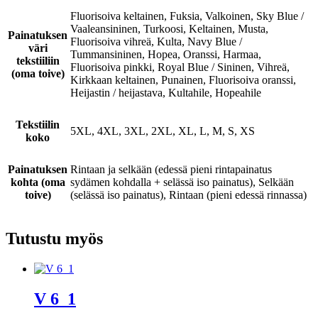
Fluorisoiva keltainen, Fuksia, Valkoinen, Sky Blue /
Vaaleansininen, Turkoosi, Keltainen, Musta,
Painatuksen
Fluorisoiva vihreä, Kulta, Navy Blue /
väri
Tummansininen, Hopea, Oranssi, Harmaa,
tekstiiliin
Fluorisoiva pinkki, Royal Blue / Sininen, Vihreä,
(oma toive)
Kirkkaan keltainen, Punainen, Fluorisoiva oranssi,
Heijastin / heijastava, Kultahile, Hopeahile
Tekstiilin
5XL, 4XL, 3XL, 2XL, XL, L, M, S, XS
koko
Painatuksen
Rintaan ja selkään (edessä pieni rintapainatus
kohta (oma
sydämen kohdalla + selässä iso painatus), Selkään
toive)
(selässä iso painatus), Rintaan (pieni edessä rinnassa)
Tutustu myös
V 6_1