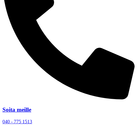
Soita meille
040 - 775 1513