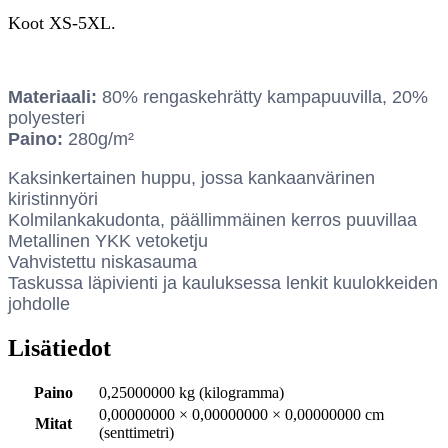
Koot XS-5XL.
Materiaali:
80% rengaskehrätty kampapuuvilla, 20%
polyesteri
Paino:
280g/m²
Kaksinkertainen huppu, jossa kankaanvärinen
kiristinnyöri
Kolmilankakudonta, päällimmäinen kerros puuvillaa
Metallinen YKK vetoketju
Vahvistettu niskasauma
Taskussa läpivienti ja kauluksessa lenkit kuulokkeiden
johdolle
Lisätiedot
Paino
0,25000000 kg (kilogramma)
0,00000000 × 0,00000000 × 0,00000000 cm
Mitat
(senttimetri)