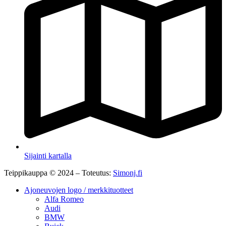
Sijainti kartalla
Teippikauppa © 2024 – Toteutus:
Simonj.fi
Ajoneuvojen logo / merkkituotteet
Alfa Romeo
Audi
BMW