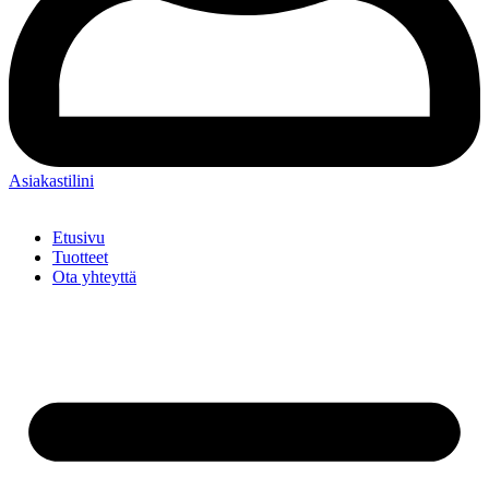
Asiakastilini
Etusivu
Tuotteet
Ota yhteyttä