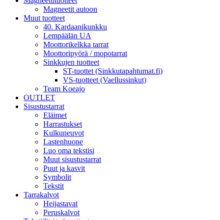
Magneettituotteet
Magneetit autoon
Muut tuotteet
40. Kardaanikunkku
Lempäälän UA
Moottorikelkka tarrat
Moottoripyörä / mopotarrat
Sinkkujen tuotteet
ST-tuottet (Sinkkutapahtumat.fi)
VS-tuotteet (Vaellussinkut)
Team Koeajo
OUTLET
Sisustustarrat
Eläimet
Harrastukset
Kulkuneuvot
Lastenhuone
Luo oma tekstisi
Muut sisustustarrat
Puut ja kasvit
Symbolit
Tekstit
Tarrakalvot
Heijastavat
Peruskalvot