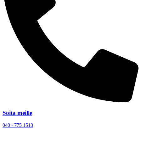
Soita meille
040 - 775 1513