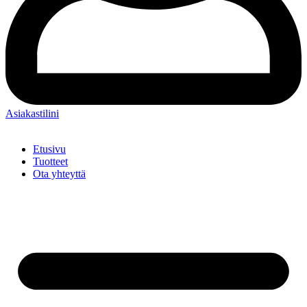
Asiakastilini
Etusivu
Tuotteet
Ota yhteyttä