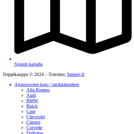
Sijainti kartalla
Teippikauppa © 2024 – Toteutus:
Simonj.fi
Ajoneuvojen logo / merkkituotteet
Alfa Romeo
Audi
BMW
Buick
Case
Chevrolet
Citroen
Corvette
Daihatsu