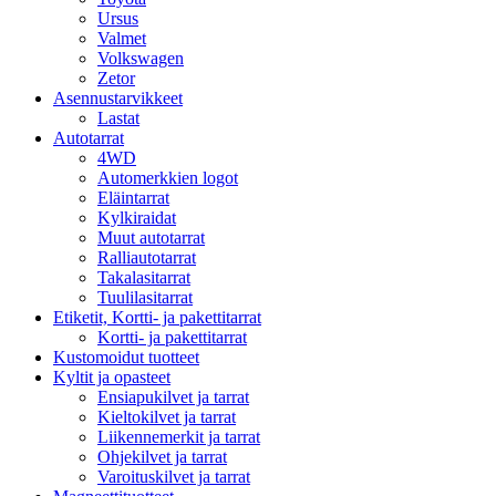
Ursus
Valmet
Volkswagen
Zetor
Asennustarvikkeet
Lastat
Autotarrat
4WD
Automerkkien logot
Eläintarrat
Kylkiraidat
Muut autotarrat
Ralliautotarrat
Takalasitarrat
Tuulilasitarrat
Etiketit, Kortti- ja pakettitarrat
Kortti- ja pakettitarrat
Kustomoidut tuotteet
Kyltit ja opasteet
Ensiapukilvet ja tarrat
Kieltokilvet ja tarrat
Liikennemerkit ja tarrat
Ohjekilvet ja tarrat
Varoituskilvet ja tarrat