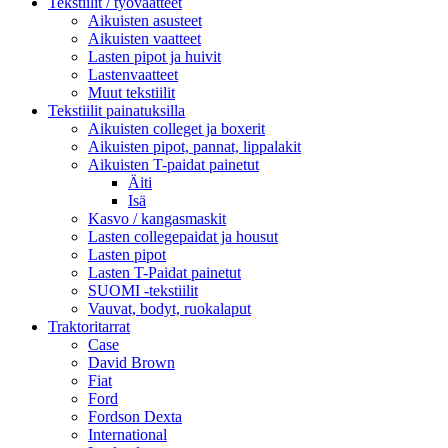
Tekstiilit / työvaatteet
Aikuisten asusteet
Aikuisten vaatteet
Lasten pipot ja huivit
Lastenvaatteet
Muut tekstiilit
Tekstiilit painatuksilla
Aikuisten colleget ja boxerit
Aikuisten pipot, pannat, lippalakit
Aikuisten T-paidat painetut
Äiti
Isä
Kasvo / kangasmaskit
Lasten collegepaidat ja housut
Lasten pipot
Lasten T-Paidat painetut
SUOMI -tekstiilit
Vauvat, bodyt, ruokalaput
Traktoritarrat
Case
David Brown
Fiat
Ford
Fordson Dexta
International