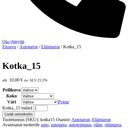
Ota yhteyttä
Etusivu
/
Autotarrat
/
Eläintarrat
/ Kotka_15
Kotka_15
10,00
€
alk.
sis. ALV 25,5%
Peilikuva
Koko
Väri
Poista
Kotka_15 määrä
Lisää ostoskoriin
Tuotetunnus (SKU):
kotka15
Osastot:
Autotarrat
,
Eläintarrat
Avainsanat tuotteelle
auto
,
autotarra
,
autoteippaus
,
eläin
,
eläintarra
,