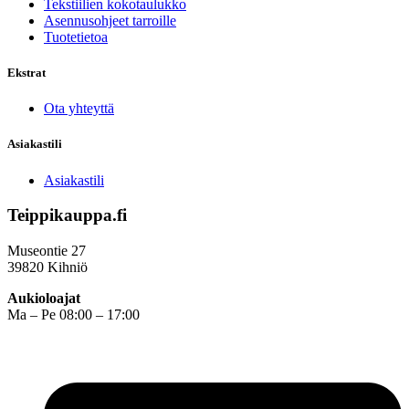
Tekstiilien kokotaulukko
Asennusohjeet tarroille
Tuotetietoa
Ekstrat
Ota yhteyttä
Asiakastili
Asiakastili
Teippikauppa.fi
Museontie 27
39820 Kihniö
Aukioloajat
Ma – Pe 08:00 – 17:00