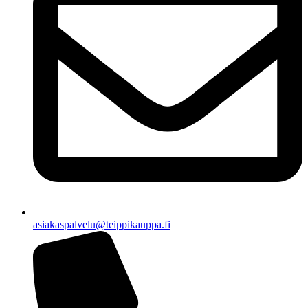
asiakaspalvelu@teippikauppa.fi