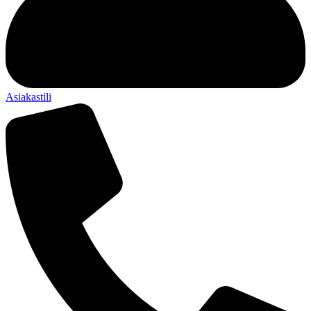
Asiakastili