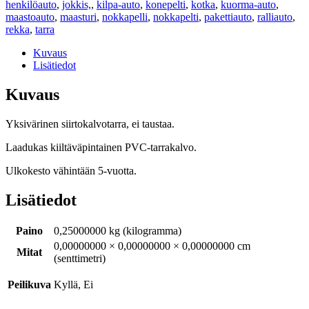
henkilöauto
,
jokkis,
,
kilpa-auto
,
konepelti
,
kotka
,
kuorma-auto
,
maastoauto
,
maasturi
,
nokkapelli
,
nokkapelti
,
pakettiauto
,
ralliauto
,
rekka
,
tarra
Kuvaus
Lisätiedot
Kuvaus
Yksivärinen siirtokalvotarra, ei taustaa.
Laadukas kiiltäväpintainen PVC-tarrakalvo.
Ulkokesto vähintään 5-vuotta.
Lisätiedot
Paino
0,25000000 kg (kilogramma)
0,00000000 × 0,00000000 × 0,00000000 cm
Mitat
(senttimetri)
Peilikuva
Kyllä, Ei