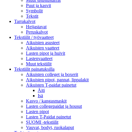
Muut sisustustarrat
Puut ja kasvit
Symbolit
Tekstit
Tarrakalvot
Heijastavat
Peruskalvot
Tekstiilit / työvaatteet
Aikuisten asusteet
Aikuisten vaatteet
Lasten pipot ja huivit
Lastenvaatteet
Muut tekstiilit
Tekstiilit painatuksilla
Aikuisten colleget ja boxerit
Aikuisten pipot, pannat, lippalakit
Aikuisten T-paidat painetut
Äiti
Isä
Kasvo / kangasmaskit
Lasten collegepaidat ja housut
Lasten pipot
Lasten T-Paidat painetut
SUOMI -tekstiilit
Vauvat, bodyt, ruokalaput