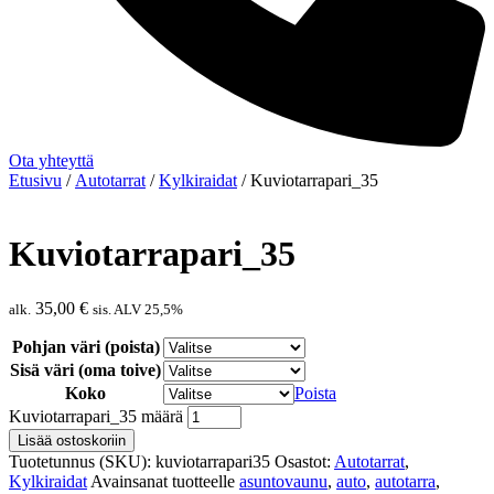
Ota yhteyttä
Etusivu
/
Autotarrat
/
Kylkiraidat
/ Kuviotarrapari_35
Kuviotarrapari_35
35,00
€
alk.
sis. ALV 25,5%
Pohjan väri (poista)
Sisä väri (oma toive)
Koko
Poista
Kuviotarrapari_35 määrä
Lisää ostoskoriin
Tuotetunnus (SKU):
kuviotarrapari35
Osastot:
Autotarrat
,
Kylkiraidat
Avainsanat tuotteelle
asuntovaunu
,
auto
,
autotarra
,