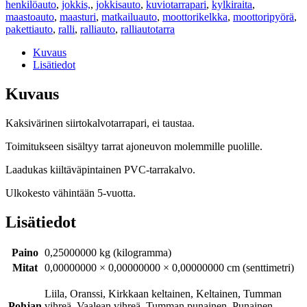
henkilöauto
,
jokkis,
,
jokkisauto
,
kuviotarrapari
,
kylkiraita
,
maastoauto
,
maasturi
,
matkailuauto
,
moottorikelkka
,
moottoripyörä
,
pakettiauto
,
ralli
,
ralliauto
,
ralliautotarra
Kuvaus
Lisätiedot
Kuvaus
Kaksivärinen siirtokalvotarrapari, ei taustaa.
Toimitukseen sisältyy tarrat ajoneuvon molemmille puolille.
Laadukas kiiltäväpintainen PVC-tarrakalvo.
Ulkokesto vähintään 5-vuotta.
Lisätiedot
Paino
0,25000000 kg (kilogramma)
Mitat
0,00000000 × 0,00000000 × 0,00000000 cm (senttimetri)
Liila, Oranssi, Kirkkaan keltainen, Keltainen, Tumman
Pohjan
vihreä, Vaalean vihreä, Tumman punainen, Punainen,