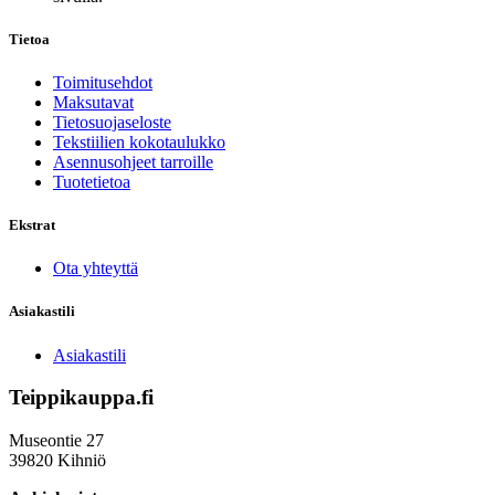
Tietoa
Toimitusehdot
Maksutavat
Tietosuojaseloste
Tekstiilien kokotaulukko
Asennusohjeet tarroille
Tuotetietoa
Ekstrat
Ota yhteyttä
Asiakastili
Asiakastili
Teippikauppa.fi
Museontie 27
39820 Kihniö