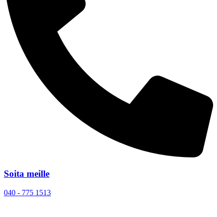
Soita meille
040 - 775 1513