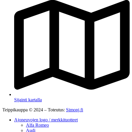
Sijainti kartalla
Teippikauppa © 2024 – Toteutus:
Simonj.fi
Ajoneuvojen logo / merkkituotteet
Alfa Romeo
Audi