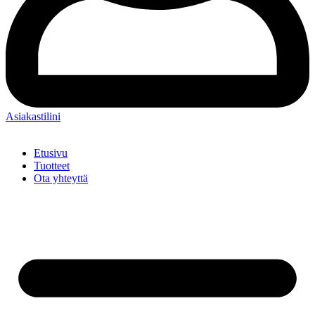
Asiakastilini
Etusivu
Tuotteet
Ota yhteyttä