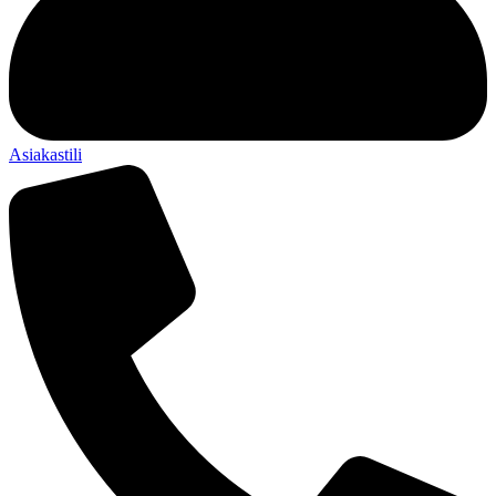
Asiakastili