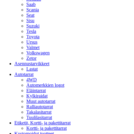
Saab
Scania
Seat
Sisu
Suzuki
Tesla
Toyota
Ursus
Valmet
Volkswagen
Zetor
Asennustarvikkeet
Lastat
Autotarrat
4WD
Automerkkien logot
Eläintarrat
Kylkiraidat
Muut autotarrat
Ralliautotarrat
Takalasitarrat
Tuulilasitarrat
Etiketit, Kortti- ja pakettitarrat
Kortti- ja pakettitarrat
Kustomoidut tuotteet