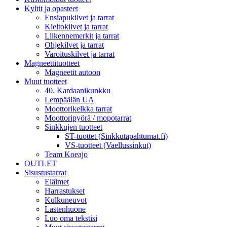
Kyltit ja opasteet
Ensiapukilvet ja tarrat
Kieltokilvet ja tarrat
Liikennemerkit ja tarrat
Ohjekilvet ja tarrat
Varoituskilvet ja tarrat
Magneettituotteet
Magneetit autoon
Muut tuotteet
40. Kardaanikunkku
Lempäälän UA
Moottorikelkka tarrat
Moottoripyörä / mopotarrat
Sinkkujen tuotteet
ST-tuottet (Sinkkutapahtumat.fi)
VS-tuotteet (Vaellussinkut)
Team Koeajo
OUTLET
Sisustustarrat
Eläimet
Harrastukset
Kulkuneuvot
Lastenhuone
Luo oma tekstisi