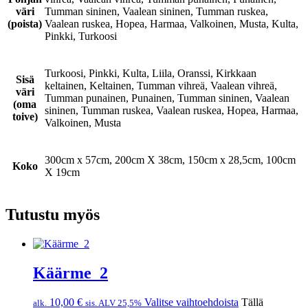
väri
Tumman sininen, Vaalean sininen, Tumman ruskea,
(poista)
Vaalean ruskea, Hopea, Harmaa, Valkoinen, Musta, Kulta,
Pinkki, Turkoosi
Turkoosi, Pinkki, Kulta, Liila, Oranssi, Kirkkaan
Sisä
keltainen, Keltainen, Tumman vihreä, Vaalean vihreä,
väri
Tumman punainen, Punainen, Tumman sininen, Vaalean
(oma
sininen, Tumman ruskea, Vaalean ruskea, Hopea, Harmaa,
toive)
Valkoinen, Musta
300cm x 57cm, 200cm X 38cm, 150cm x 28,5cm, 100cm
Koko
X 19cm
Tutustu myös
Käärme_2
10,00
€
Valitse vaihtoehdoista
Tällä
alk.
sis. ALV 25,5%