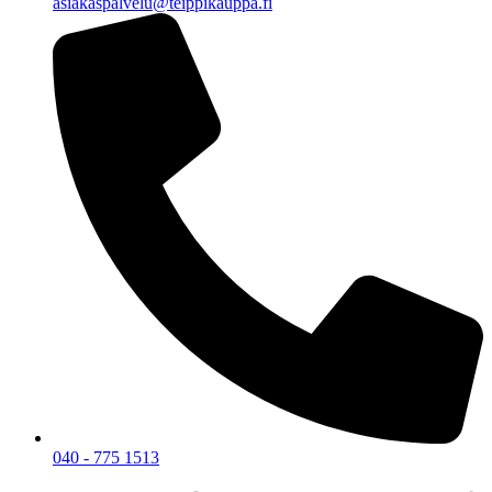
asiakaspalvelu@teippikauppa.fi
040 - 775 1513