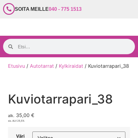
SOITA MEILLE
040 - 775 1513
Etusivu
/
Autotarrat
/
Kylkiraidat
/ Kuviotarrapari_38
Kuviotarrapari_38
35,00
€
alk.
sis. ALV 25,5%
Väri