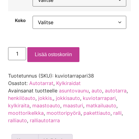
Koko
Lisää ostoskoriin
Tuotetunnus (SKU):
kuviotarrapari38
Osastot:
Autotarrat
,
Kylkiraidat
Avainsanat tuotteelle
asuntovaunu
,
auto
,
autotarra
,
henkilöauto
,
jokkis,
,
jokkisauto
,
kuviotarrapari
,
kylkiraita
,
maastoauto
,
maasturi
,
matkailuauto
,
moottorikelkka
,
moottoripyörä
,
pakettiauto
,
ralli
,
ralliauto
,
ralliautotarra