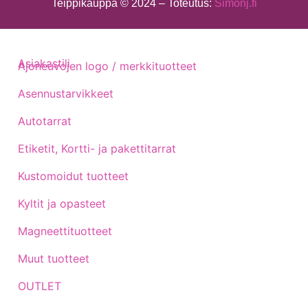
Teippikauppa © 2024 – Toteutus:
Simonj.fi
Asiakastili
Ajoneuvojen logo / merkkituotteet
Asennustarvikkeet
Autotarrat
Etiketit, Kortti- ja pakettitarrat
Kustomoidut tuotteet
Kyltit ja opasteet
Magneettituotteet
Muut tuotteet
OUTLET